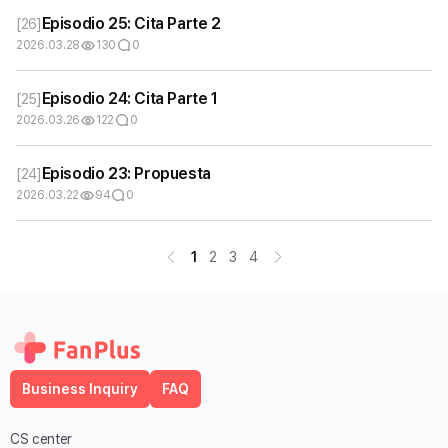
Episodio 25: Cita Parte 2
[
26
]
2026.03.28
130
0
Episodio 24: Cita Parte 1
[
25
]
2026.03.26
122
0
Episodio 23: Propuesta
[
24
]
2026.03.22
94
0
1
2
3
4
Business Inquiry
FAQ
CS center