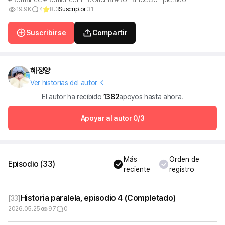
19.9K
4
8.3
Suscriptor
31
Suscribirse
Compartir
혜정양
Ver historias del autor
El autor ha recibido
1382
apoyos hasta ahora.
Apoyar al autor
0/3
Más
Orden de
Episodio
(
33
)
reciente
registro
Historia paralela, episodio 4 (Completado)
[
33
]
2026.05.25
97
0