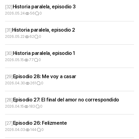
Historia paralela, episodio 3
[
32
]
2026.05.24
56
0
Historia paralela, episodio 2
[
31
]
2026.05.22
62
0
Historia paralela, episodio 1
[
30
]
2026.05.15
77
0
Episodio 28: Me voy a casar
[
29
]
2026.04.30
261
0
Episodio 27: El final del amor no correspondido
[
28
]
2026.04.15
183
0
Episodio 26: Felizmente
[
27
]
2026.04.03
144
0