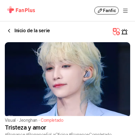
Fanfic
Inicio de la serie
Visual
·
Jeonghan
·
Completado
Tristeza y amor
#Romance #RomanceEnLaOficina #RomanceCompletado