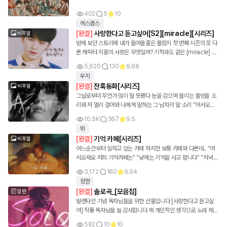
이
402
5
10
작
에스쿱스
[
완결
]
사랑한다고 듣고싶어[S2][miracle][시리즈]
비주얼
성
밤에 보던 스토리에 내가 들어올줄은 몰랐지 첫 번째 시즌의 또 다
른 캐릭터 지훈의 사랑은 무엇일까? 기적과도 같은 [miracle] 4
월 1일 첫 연재 작품 속 주인공에 대해 큰 비난은 삼가해주세요 완
한
5,620
130
9.98
결
우지
작
[
완결
]
잔혹동화[시리즈]
비주얼
그날로부터 무언가 많이 잘 못됐다 눈을 감으며 들리는 물방울 소
품
리와 저 멀리 걸어와 나에게 말하는 그 남자의 말 소리 "어서오세
요" "행복한 동화의 세계 아니 그 뒷 내용 잔혹동화에 당신을 초대
10.5K
367
9.5
리
합니다" *토일:무조건 연재* 평일 작품 [사장님 나 좀 봐줘요!] 3
뷔
월7일 첫 연재 6월 2일 완결 작품에 대한 빠른 정보를 알고싶으시
[
완결
]
기억 카페[시리즈]
스
비주얼
다면 [사담방]에서 뵙겠습니다 +욕설이 있습니다 +잔인 할 수 있
어느순간부터 일하고 있는 카페 하지만 보통 카페와 다른데.. "어
습니다 +캐릭터로 향한 과한 비판은 금합니다 #호러 #잔혹 #로
서오세요 저희 기억카페는" "낮에는 기억을 사고 팝니다" "저녁에
트
맨스(?)
는 손님들은 맞이하는 기억카페입니다" 기억카페의 직원으로 같
3,172
180
9.94
이 일해보시지 않으실레요? (캐릭터의 관한 설정에 크게 비난 없
정한
이 봐주시길바랍니다) *토일: 무조건 연재* 작품에 대한 정보를 빠
[
완결
]
솔로곡_[모음집]
일반
르게 얻고 싶으시면 [사담방]에서 뵙겠습니다 2022년 2월 27일
발렌타인 기념 독자님들을 위한 선물입니다 [사랑한다고 듣고싶
첫 연재 2022년 4월 17일 완결
어] 작품 독자님들 늘 감사합니다 제 개인적인 생각으로 노래 제목
을 해석했습니다 사랑한다고_듣고싶어
582
10
10