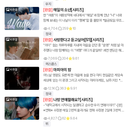
우지
[
완결
]
해일의 소년[시리즈]
비주얼
한 "여름"의 여름방학에 바다에서 "해일"과 함께 만난 "너" 너와
함께 보내는 이 나날이 이리 "행복"할 줄 몰랐어 *월금토일:무조건
연재* *화수목:자유 연재* 2월14일 첫 연재 3월 6일 완결 작품
4,704
259
10
에 대한 빠른정보를 얻고싶으시면 [사담방]에서 뵙겠습니다 캐릭
정국
터 설정에 대한 과한 비난은 댓글로 하지 말아주시길 바랍니다
[
완결
]
사랑한다고 듣고싶어[S1][시리즈]
비주얼
+욕설이 살짝 있음을 알려드립니다 +일주일_[모음집] Living as
"의미" 없는 하루하루를 지내며 마을을 걷던 중 "운명" 처럼 널 마
the son of a tsunami can sometimes suffer the
주했다 너랑 함께하는 이 "여행" 어디가 끝일까? 과연 엔딩은 해피
greatest sadness.
엔딩일까? 너와 함께하는 판타지 로맨스 한번 들어보실레요? *자
7,069
204
9.61
유연재* 작품에 대한 빠른정보를 얻고싶으시면 [사담방]에서 뵙겠
에스쿱스
습니다 +작품_솔로곡[모음집]_발렌타인 2022년 1월 24일 첫 연
[
완결
]
마피아의 밤
비주얼
재 2022년 2월 27일 완결 작품 캐릭터의 설정에 과한 비난 쳇은
어느날 영문도 모른체 한 마을에 눈을 뜬다 마치 현실같은 게임속
하지 말아주세요 +욕설이 있음을 알려드립니다 캐릭터와 실제 인
세상에 있는 이 광경 그리고 사작되는 마피아게임_ 남주:지민 *자
물과는 관련이 없습니다
유연재* 2022년 1월21일 첫 연재 2022년 2월14일 완결 +작품
12.1K
363
9.91
[Flower_모음집]_설날선물 작품에 대한 빠른정보를 얻고 싶으시
정국
면 [사담방]에서 뵙겠습니다 캐릭터 설정에 관해서는 심하게 댓글
[
완결
]
나랑 연애할래요?[시리즈]
비주얼
로 비판하지 말아주셨으면 좋겠습니다 +욕설이 있음을 알려드립
•"대학교에서 시작되는 달콤하고 순수한 우리 연애이야기"•[완]
니다
※연재※ 수정본 매일 2편씩 올라가요 현재 수정본 2일에 3편씩 올
리고 있습니다
4,827
62
9.64
뷔