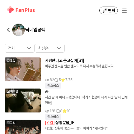
팬픽
팬
닉네임공백
플
러
전체
최신순
스
사랑한다고 듣고싶어[S1]
일반
비주얼 팬픽을 일반 팬픽으로 다시 수정해서 올립니다.
닉
네
82
5
7.75
에스쿱스
임
꿈
비주얼
시간 날 때 마다 오겠습니다 [작가의 현생에 따라 시간 날 때 연재
공
해욥]
128
8
10
백
에스쿱스
[
완결
]
상황문답_IF
일반
님
다양한 상황에 놓인 우리들의 이야기 *자유연재*