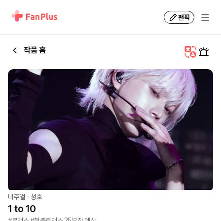
팬픽
작품 홈
비주얼
·
성호
1 to 10
#로맨스 #청춘로맨스 25부작 예상