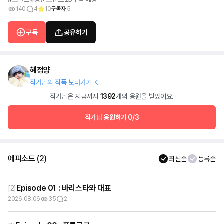
140
4
10
구독자
5
구독
공유하기
혜정양
작가님의 작품 보러가기
작가님은 지금까지
1392
개의 응원을 받았어요.
작가님 응원하기
0/3
에피소드
(
2
)
최신순
등록순
Episode 01 : 바리스타와 대표
[
2
]
2026.08.06
35
2