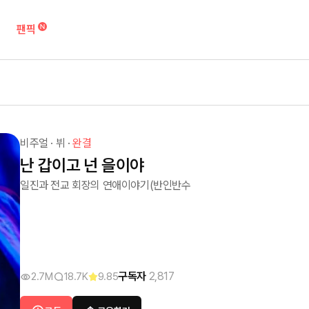
팬픽
비주얼
·
뷔
·
완결
난 갑이고 넌 을이야
일진과 전교 회장의 연애이야기(반인반수
구독자
2,817
2.7M
18.7K
9.85