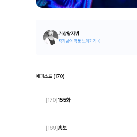
거창왕자뷔
작가님의 작품 보러가기
에피소드
(
170
)
[
170
]
155화
[
169
]
홍보