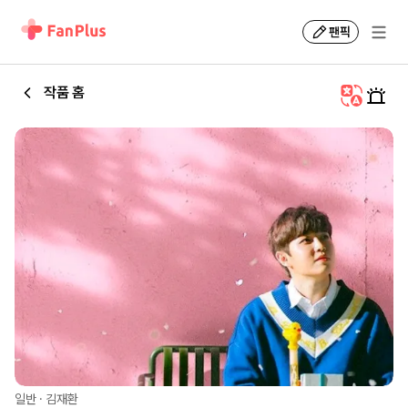
팬픽
작품 홈
일반
·
김재환