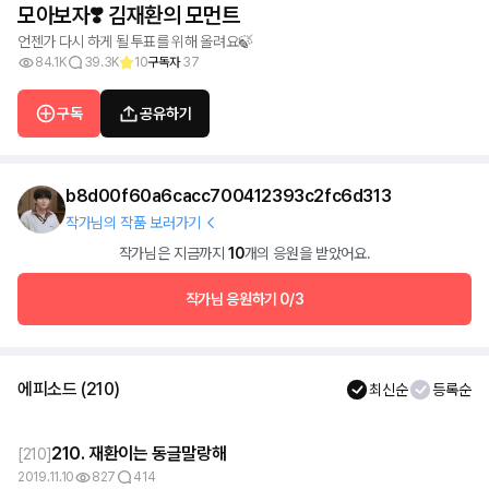
모아보자❣️ 김재환의 모먼트
언젠가 다시 하게 될 투표를 위해 올려요🍃
84.1K
39.3K
10
구독자
37
구독
공유하기
b8d00f60a6cacc700412393c2fc6d313
작가님의 작품 보러가기
작가님은 지금까지
10
개의 응원을 받았어요.
작가님 응원하기
0/3
에피소드
(
210
)
최신순
등록순
210. 재환이는 동글말랑해
[
210
]
2019.11.10
827
414