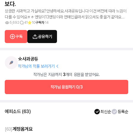
보다.
상큼한 사과먹고 가실레요?안녕하세요.사과공듀입니다 이건 버전에 따라 느낌이
다를 수 있어요ㅎㅎ 엔딩이13엔딩이라 연예인골라서 읽으셔도 좋을거 같아요
>○<연제는 자유연제고 일주일에 2개이상 올립니다!토요일이나 일요일보다는
5,692
41
10
구독자
14
월~금요일에 올라갈 예정이고여,휴제는 없을거 같아여!
구독
공유하기
☆사과공듀
작가님의 작품 보러가기
작가님은 지금까지
3
개의 응원을 받았어요.
작가님 응원하기
0/3
에피소드
(
63
)
최신순
등록순
계정옴겨요
[
63
]