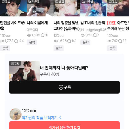
일반
비주얼
일반
비주얼
일반
단편글 사이트💿
나의 여름에게
나의 청춘을 빛낸
밤 11시의 김운학
[
완결
]
아프면 
🤡
그대여(실화바탕)
춘이래 우린 
멍프임다
jhHedgehog546
인가봐
1,695
10
1,123
7
12Door
12Door
12Door
1,773
144
1,626
141
742
22
운학
운학
운학
운학
운학
일반
너 언제까지 나 쫓아다닐래?
구독자
40명
구독
12Door
작가님의 작품 보러가기
작가님 응원하기
0/3