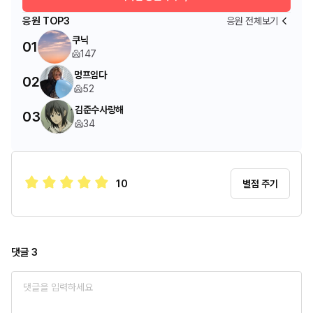
응원 TOP3
응원 전체보기
쿠닉
01
147
멍프임다
02
52
김준수사랑해
03
34
10
별점 주기
댓글
3