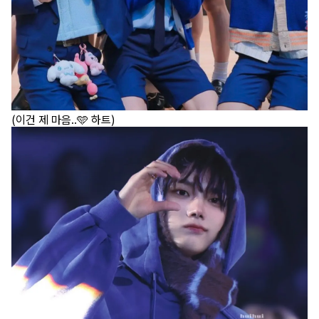
(이건 제 마음..🩵 하트)