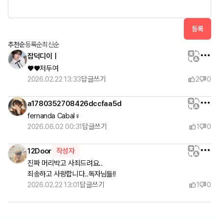
등록
추천순
등록순
최신순
잡덕디이ㅣ
♥️♥️저두여
2026.02.22 13:33
답글쓰기
2
0
a1780352708426dccfaa5d
fernanda Cabal♀️
2026.06.02 00:31
답글쓰기
1
0
12Door
작성자
진짜 머리박고 사죄드려요..

죄송하고 사랑합니다..독자님들!!
2026.02.22 13:01
답글쓰기
1
0