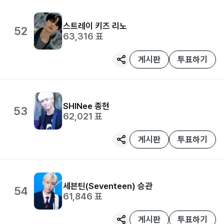
스트레이 키즈
리노
52
63,316
표
게시판
투표하기
SHINee
종현
53
62,021
표
게시판
투표하기
세븐틴(Seventeen)
승관
54
61,846
표
게시판
투표하기