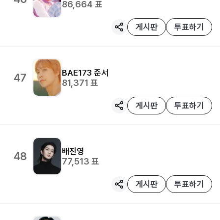
86,664
표
게시판
투표하기
BAE173
준서
47
81,371
표
게시판
투표하기
배진영
48
77,513
표
게시판
투표하기