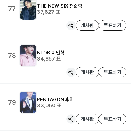
THE NEW SIX
천준혁
77
37,627
표
게시판
투표하기
BTOB
이민혁
78
34,857
표
게시판
투표하기
PENTAGON
후이
79
33,050
표
게시판
투표하기