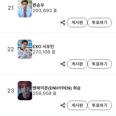
한승우
21
293,692
표
게시판
투표하기
EXO
시우민
22
270,106
표
게시판
투표하기
엔하이픈(ENHYPEN)
희승
23
259,508
표
게시판
투표하기