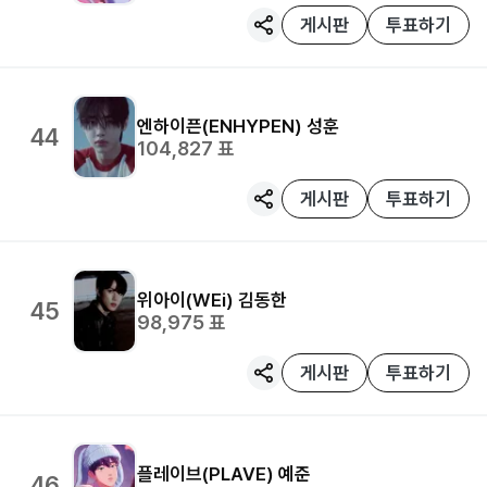
게시판
투표하기
엔하이픈(ENHYPEN)
성훈
44
104,827
표
게시판
투표하기
위아이(WEi)
김동한
45
98,975
표
게시판
투표하기
플레이브(PLAVE)
예준
46