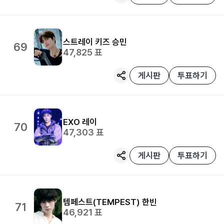
스트레이 키즈
승민
69
47,825
표
게시판
투표하기
EXO
레이
70
47,303
표
게시판
투표하기
템페스트(TEMPEST)
한빈
71
46,921
표