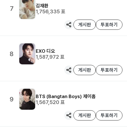
김재환
7
1,756,335
표
게시판
투표하기
EXO
디오
8
1,587,972
표
게시판
투표하기
BTS (Bangtan Boys)
제이홉
9
1,567,520
표
게시판
투표하기