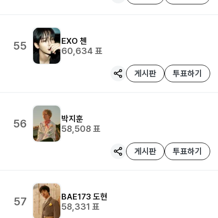
EXO
첸
55
60,634
표
게시판
투표하기
박지훈
56
58,508
표
게시판
투표하기
BAE173
도현
57
58,331
표