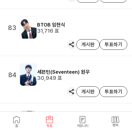
BTOB
임현식
83
31,716
표
게시판
투표하기
세븐틴(Seventeen)
원우
84
30,949
표
게시판
투표하기
ATEEZ
산
85
26,751
표
팬픽
홈
투표
커뮤니티