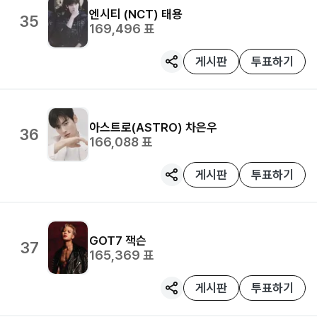
엔시티 (NCT)
태용
35
169,496
표
게시판
투표하기
아스트로(ASTRO)
차은우
36
166,088
표
게시판
투표하기
GOT7
잭슨
37
165,369
표
게시판
투표하기