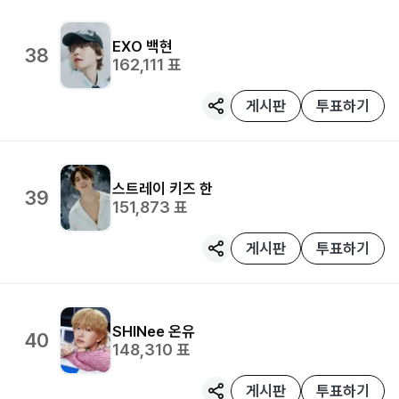
EXO
백현
38
162,111
표
게시판
투표하기
스트레이 키즈
한
39
151,873
표
게시판
투표하기
SHINee
온유
40
148,310
표
게시판
투표하기