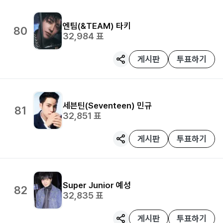
엔팀(&TEAM)
타키
80
32,984
표
게시판
투표하기
세븐틴(Seventeen)
민규
81
32,851
표
게시판
투표하기
Super Junior
예성
82
32,835
표
게시판
투표하기