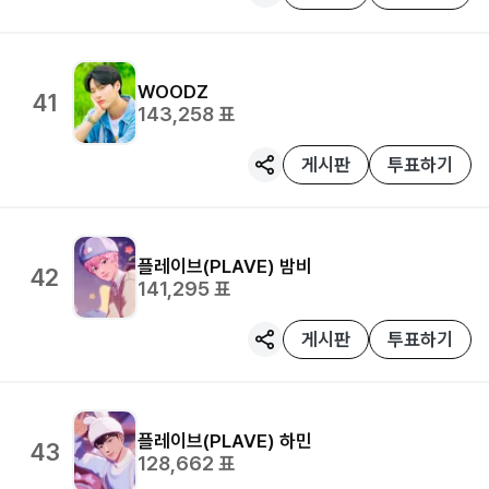
WOODZ
41
143,258
표
게시판
투표하기
플레이브(PLAVE)
밤비
42
141,295
표
게시판
투표하기
플레이브(PLAVE)
하민
43
128,662
표