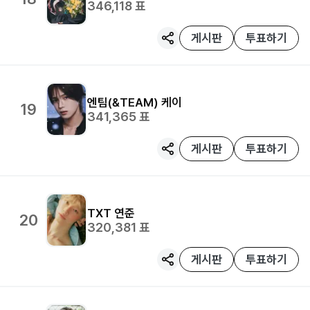
346,118
표
게시판
투표하기
엔팀(&TEAM)
케이
19
341,365
표
게시판
투표하기
TXT
연준
20
320,381
표
게시판
투표하기