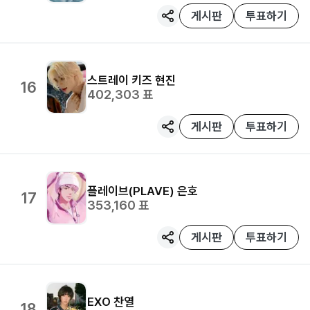
게시판
투표하기
스트레이 키즈
현진
16
402,303
표
게시판
투표하기
플레이브(PLAVE)
은호
17
353,160
표
게시판
투표하기
EXO
찬열
18