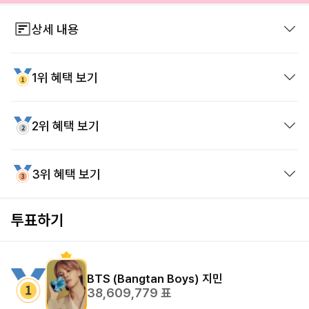
상세 내용
※ 투표권 획득방법
1위 혜택 보기
1. 친구투표권
2. 친구 초대
2위 혜택 보기
3. 광고참여
홍대역 LED 영상광고 (14일)
※ 투표 유의사항
- 배우 및 트로트 장르 가수는 포함되지 않습니다.
3위 혜택 보기
서울역 지하철 사각기둥 영상광고(30일)
투표하기
서울역 지하철 사각기둥 영상광고(14일)
BTS (Bangtan Boys)
지민
38,609,779
표