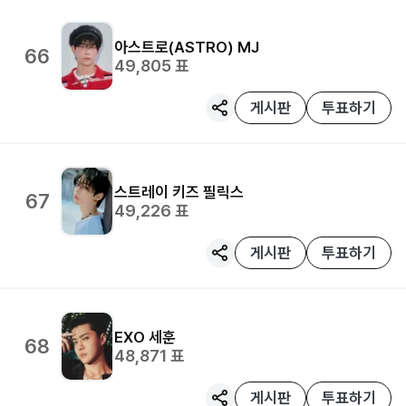
아스트로(ASTRO)
MJ
66
49,805
표
게시판
투표하기
스트레이 키즈
필릭스
67
49,226
표
게시판
투표하기
EXO
세훈
68
48,871
표
게시판
투표하기