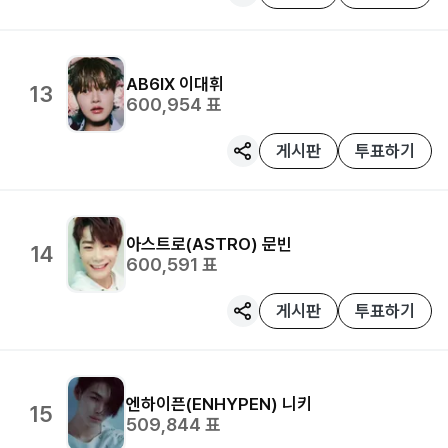
AB6IX
이대휘
13
600,954
표
게시판
투표하기
아스트로(ASTRO)
문빈
14
600,591
표
게시판
투표하기
엔하이픈(ENHYPEN)
니키
15
509,844
표