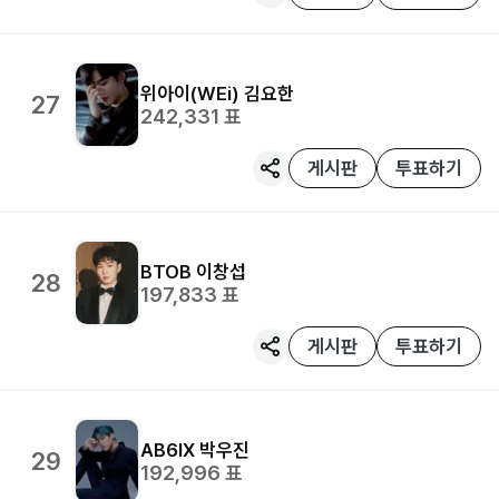
위아이(WEi)
김요한
27
242,331
표
게시판
투표하기
BTOB
이창섭
28
197,833
표
게시판
투표하기
AB6IX
박우진
29
192,996
표