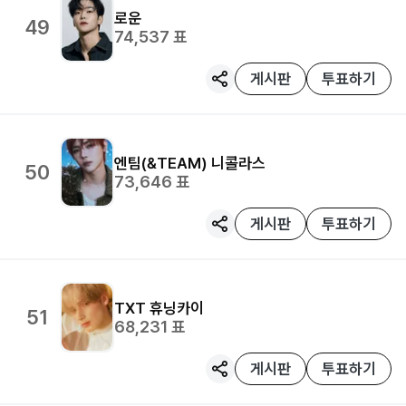
로운
49
74,537
표
게시판
투표하기
엔팀(&TEAM)
니콜라스
50
73,646
표
게시판
투표하기
TXT
휴닝카이
51
68,231
표
게시판
투표하기