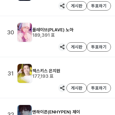
게시판
투표하기
플레이브(PLAVE)
노아
30
189,391
표
게시판
투표하기
젝스키스
은지원
31
177,193
표
게시판
투표하기
엔하이픈(ENHYPEN)
제이
32