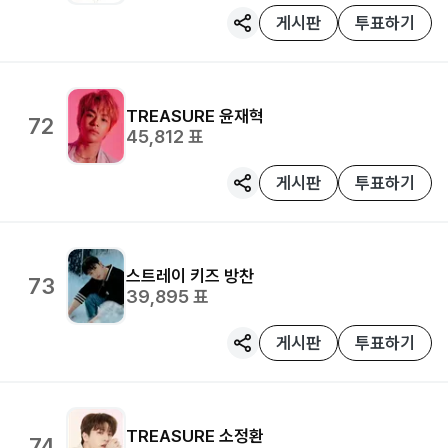
게시판
투표하기
TREASURE
윤재혁
72
45,812
표
게시판
투표하기
스트레이 키즈
방찬
73
39,895
표
게시판
투표하기
TREASURE
소정환
74