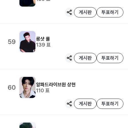
게시판
투표하기
롱샷
률
59
139
표
게시판
투표하기
알파드라이브원
상현
60
110
표
게시판
투표하기