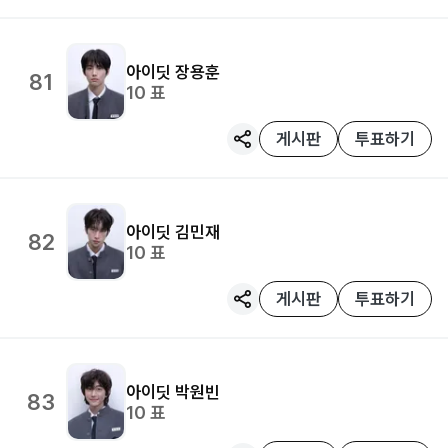
아이딧
장용훈
81
10
표
게시판
투표하기
아이딧
김민재
82
10
표
게시판
투표하기
아이딧
박원빈
83
10
표