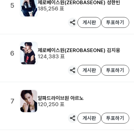
제로베이스원(ZEROBASEONE)
성한빈
5
185,256
표
게시판
투표하기
제로베이스원(ZEROBASEONE)
김지웅
6
124,383
표
게시판
투표하기
알파드라이브원
아르노
7
120,250
표
게시판
투표하기