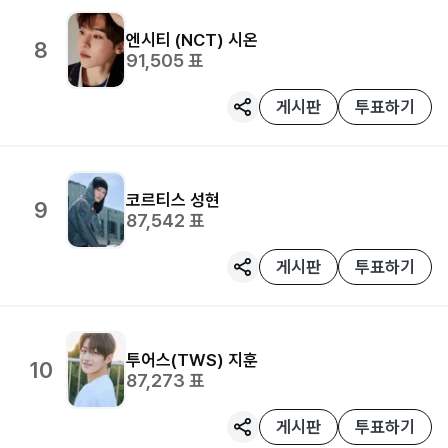
엔시티 (NCT)
시온
8
91,505
표
게시판
투표하기
코르티스
성현
9
87,542
표
게시판
투표하기
투어스(TWS)
지훈
10
87,273
표
게시판
투표하기