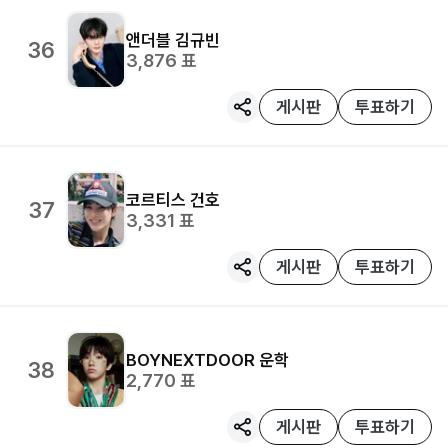
앤더블
김규빈
36
3,876
표
게시판
투표하기
코르티스
건호
37
3,331
표
게시판
투표하기
BOYNEXTDOOR
운학
38
2,770
표
게시판
투표하기