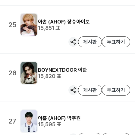
아홉 (AHOF)
장슈아이보
25
15,851
표
게시판
투표하기
BOYNEXTDOOR
이한
26
15,820
표
게시판
투표하기
아홉 (AHOF)
박주원
27
15,595
표