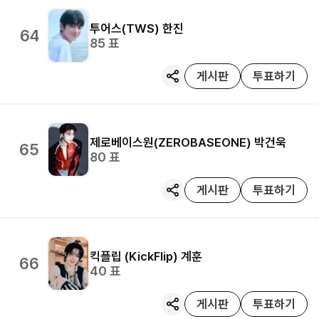
투어스(TWS)
한진
64
85
표
게시판
투표하기
제로베이스원(ZEROBASEONE)
박건욱
65
80
표
게시판
투표하기
킥플립 (KickFlip)
계훈
66
40
표
게시판
투표하기