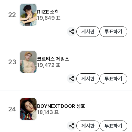
RIIZE
소희
22
19,849
표
게시판
투표하기
코르티스
제임스
23
19,472
표
게시판
투표하기
BOYNEXTDOOR
성호
24
18,143
표
게시판
투표하기