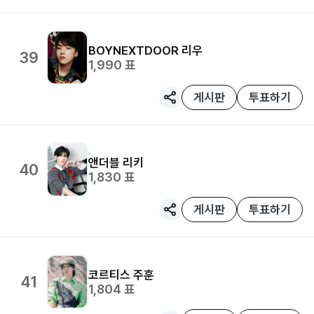
BOYNEXTDOOR
리우
39
1,990
표
게시판
투표하기
앤더블
리키
40
1,830
표
게시판
투표하기
코르티스
주훈
41
1,804
표