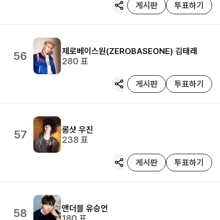
게시판
투표하기
제로베이스원(ZEROBASEONE)
김태래
56
280
표
게시판
투표하기
롱샷
우진
57
238
표
게시판
투표하기
앤더블
유승언
58
180
표