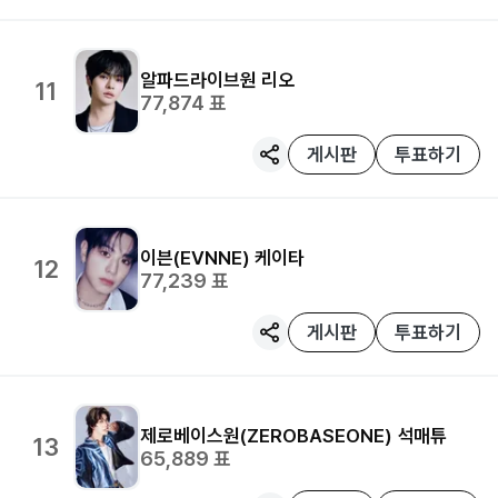
알파드라이브원
리오
11
77,874
표
게시판
투표하기
이븐(EVNNE)
케이타
12
77,239
표
게시판
투표하기
제로베이스원(ZEROBASEONE)
석매튜
13
65,889
표