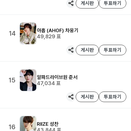
게시판
투표하기
아홉 (AHOF)
차웅기
14
49,829
표
게시판
투표하기
알파드라이브원
준서
15
47,034
표
게시판
투표하기
RIIZE
성찬
16
43,844
표