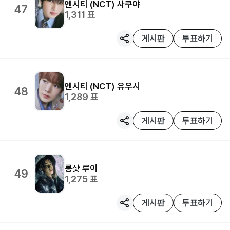
엔시티 (NCT)
사쿠야
47
1,311
표
게시판
투표하기
엔시티 (NCT)
유우시
48
1,289
표
게시판
투표하기
롱샷
루이
49
1,275
표
게시판
투표하기