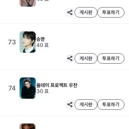
게시판
투표하기
승한
73
40
표
게시판
투표하기
올데이 프로젝트
우찬
74
30
표
게시판
투표하기