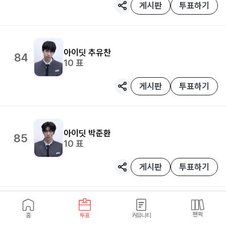
게시판
투표하기
아이딧
추유찬
84
10
표
게시판
투표하기
아이딧
박준환
85
10
표
게시판
투표하기
아이딧
박성현
팬픽
홈
투표
커뮤니티
86
10
표