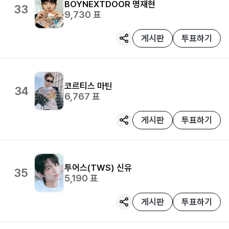
BOYNEXTDOOR
명재현
33
9,730
표
게시판
투표하기
코르티스
마틴
34
6,767
표
게시판
투표하기
투어스(TWS)
신유
35
5,190
표
게시판
투표하기