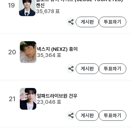
19
켄신
35,678
표
게시판
투표하기
넥스지 (NEXZ)
휴이
20
35,364
표
게시판
투표하기
알파드라이브원
건우
21
23,046
표
게시판
투표하기