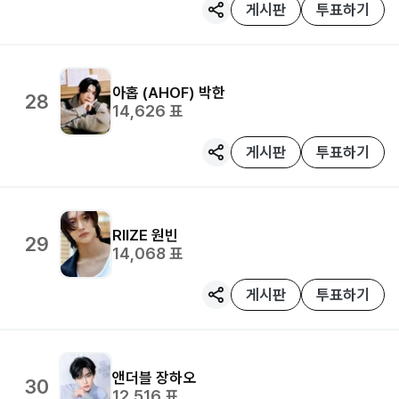
게시판
투표하기
아홉 (AHOF)
박한
28
14,626
표
게시판
투표하기
RIIZE
원빈
29
14,068
표
게시판
투표하기
앤더블
장하오
30
12,516
표