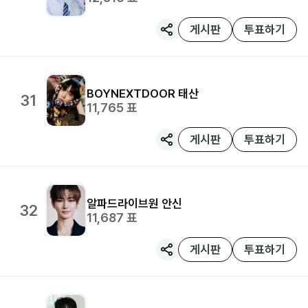
게시판
투표하기
BOYNEXTDOOR
태산
31
11,765
표
게시판
투표하기
알파드라이브원
안신
32
11,687
표
게시판
투표하기