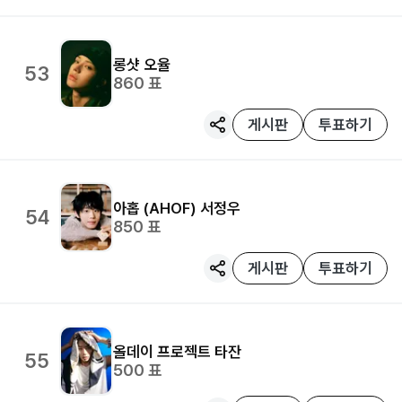
롱샷
오율
53
860
표
게시판
투표하기
아홉 (AHOF)
서정우
54
850
표
게시판
투표하기
올데이 프로젝트
타잔
55
500
표