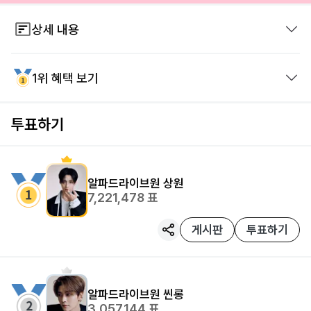
상세 내용
※ 투표권 획득방법
1위 혜택 보기
1. 친구투표권
2. 친구 초대
투표하기
3. 광고참여
서울 건대입구역 3중 초대형 광고(14일)
알파드라이브원
상원
7,221,478
표
게시판
투표하기
알파드라이브원
씬롱
3,057,144
표