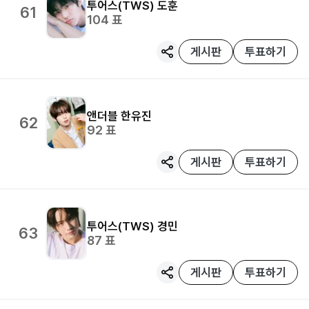
투어스(TWS)
도훈
61
104
표
게시판
투표하기
앤더블
한유진
62
92
표
게시판
투표하기
투어스(TWS)
경민
63
87
표
게시판
투표하기