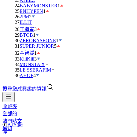
23
ATEEZ
24
BABYMONSTER
1
25
ENHYPEN
1
26
2PM
2
27
ILLIT
28
丁海寅
3
29
BTOB
1
30
ZEROBASEONE
1
31
SUPER JUNIOR
5
32
金智媛
1
33
KiiiKiii
3
34
MONSTA X
35
LE SSERAFIM
36
AHOF
4
搜尋您感興趣的資訊
收藏夾
全部的
熱門貼文
01
BTS(防
通知
彈