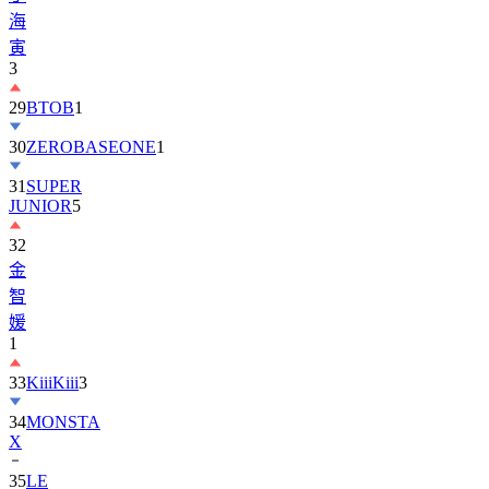
海
寅
3
29
BTOB
1
30
ZEROBASEONE
1
31
SUPER
JUNIOR
5
32
金
智
媛
1
33
KiiiKiii
3
34
MONSTA
X
35
LE