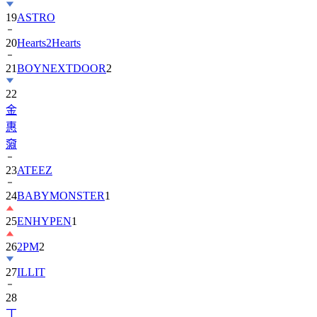
19
ASTRO
20
Hearts2Hearts
21
BOYNEXTDOOR
2
22
金
惠
奫
23
ATEEZ
24
BABYMONSTER
1
25
ENHYPEN
1
26
2PM
2
27
ILLIT
28
丁