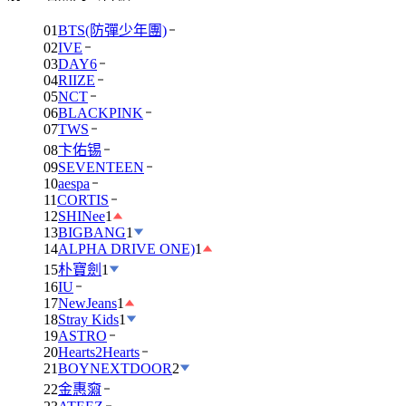
01
BTS(防彈少年團)
02
IVE
03
DAY6
04
RIIZE
05
NCT
06
BLACKPINK
07
TWS
08
卞佑锡
09
SEVENTEEN
10
aespa
11
CORTIS
12
SHINee
1
13
BIGBANG
1
14
ALPHA DRIVE ONE)
1
15
朴寶劍
1
16
IU
17
NewJeans
1
18
Stray Kids
1
19
ASTRO
20
Hearts2Hearts
21
BOYNEXTDOOR
2
22
金惠奫