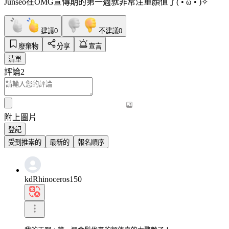
Junseo在OMG宣傳期的第一週就非常注重顏值了( •̀ ω •́ )✧
建議
0
不建議
0
廢棄物
分享
宣言
清單
評論
2
附上圖片
登記
受到推崇的
最新的
報名順序
kdRhinoceros150