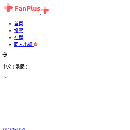
首頁
投票
社群
同人小說
中文 ( 繁體 )