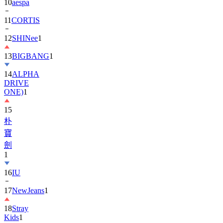
10
aespa
11
CORTIS
12
SHINee
1
13
BIGBANG
1
14
ALPHA
DRIVE
ONE)
1
15
朴
寶
劍
1
16
IU
17
NewJeans
1
18
Stray
Kids
1