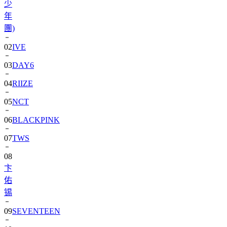
少
年
團)
02
IVE
03
DAY6
04
RIIZE
05
NCT
06
BLACKPINK
07
TWS
08
卞
佑
锡
09
SEVENTEEN