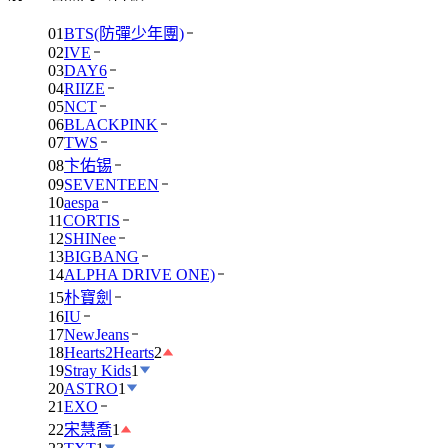
01
BTS(防彈少年團)
02
IVE
03
DAY6
04
RIIZE
05
NCT
06
BLACKPINK
07
TWS
08
卞佑锡
09
SEVENTEEN
10
aespa
11
CORTIS
12
SHINee
13
BIGBANG
14
ALPHA DRIVE ONE)
15
朴寶劍
16
IU
17
NewJeans
18
Hearts2Hearts
2
19
Stray Kids
1
20
ASTRO
1
21
EXO
22
宋慧喬
1