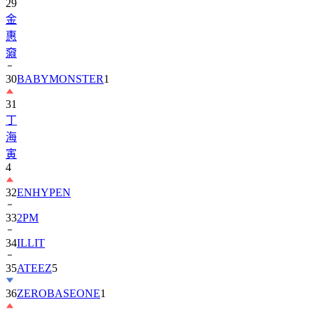
29
金
惠
奫
30
BABYMONSTER
1
31
丁
海
寅
4
32
ENHYPEN
33
2PM
34
ILLIT
35
ATEEZ
5
36
ZEROBASEONE
1