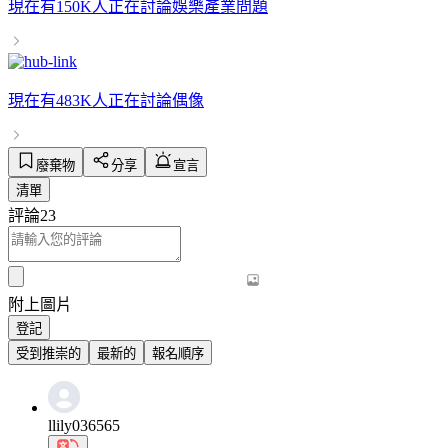
現在有
150K人
正在討論
娛樂產業問題
現在有
483K人
正在討論
偶像
廢棄物
分享
宣言
清單
評論
23
附上圖片
登記
受到推崇的
最新的
報名順序
llily036565