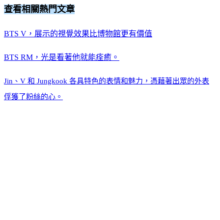
查看相關熱門文章
BTS V，展示的視覺效果比博物館更有價值
BTS RM，光是看著他就能痊癒。
Jin、V 和 Jungkook 各具特色的表情和魅力，憑藉著出眾的外表
俘獲了粉絲的心。