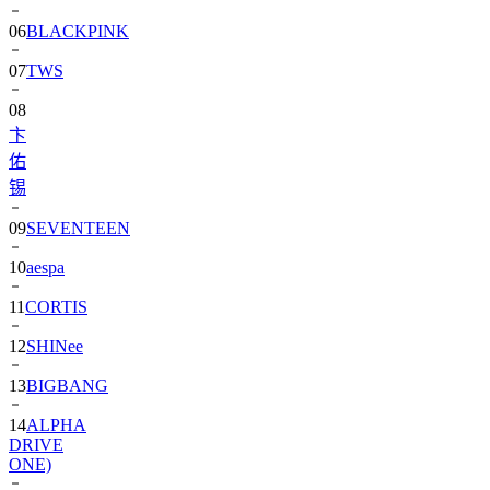
06
BLACKPINK
07
TWS
08
卞
佑
锡
09
SEVENTEEN
10
aespa
11
CORTIS
12
SHINee
13
BIGBANG
14
ALPHA
DRIVE
ONE)