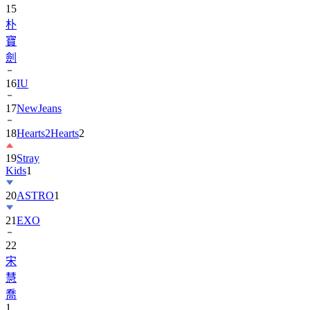
15
朴
寶
劍
16
IU
17
NewJeans
18
Hearts2Hearts
2
19
Stray
Kids
1
20
ASTRO
1
21
EXO
22
宋
慧
喬
1