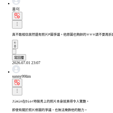
용이
真不敢相信居然還有照片P圖爭議。他原圖也夠帥的ㅠㅠㅠ請不要再折磨
0
寫回覆
2026.07.01 23:07
sunny99lim
Jimin在Dior時裝秀上的照片本身就美得令人驚艷。

即使有關於照片修圖的爭議，也無法掩飾他的魅力。