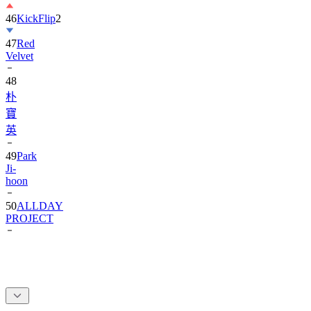
46
KickFlip
2
47
Red
Velvet
48
朴
寶
英
49
Park
Ji-
hoon
50
ALLDAY
PROJECT