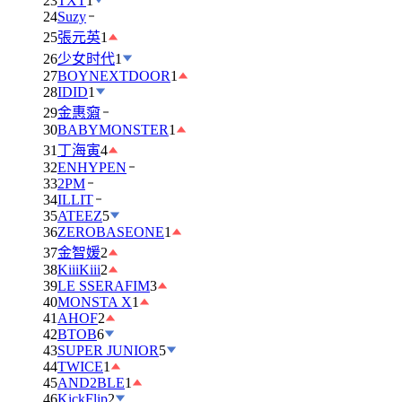
23
TXT
1
24
Suzy
25
張元英
1
26
少女时代
1
27
BOYNEXTDOOR
1
28
IDID
1
29
金惠奫
30
BABYMONSTER
1
31
丁海寅
4
32
ENHYPEN
33
2PM
34
ILLIT
35
ATEEZ
5
36
ZEROBASEONE
1
37
金智媛
2
38
KiiiKiii
2
39
LE SSERAFIM
3
40
MONSTA X
1
41
AHOF
2
42
BTOB
6
43
SUPER JUNIOR
5
44
TWICE
1
45
AND2BLE
1
46
KickFlip
2