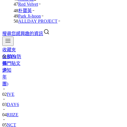
47
Red Velvet
48
朴寶英
49
Park Ji-hoon
50
ALLDAY PROJECT
搜尋您感興趣的資訊
收藏夾
全部的
01
BTS(防
熱門貼文
彈
通知
少
年
團)
02
IVE
03
DAY6
04
RIIZE
05
NCT