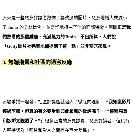
原來是一些惡意評論者散佈了篡改過的圖片，惡意地增大或減小
了 Jimin 的身材比例，並奇怪地扭曲了他的面部特徵。
原圖正是我
們熟悉的那個纖瘦、充滿魅力的Jimin！不出所料，人們說
「Getty圖片社完美地捕捉到了這一點」並非空穴來風。
3. 無端指責和社區的過激反應
這場爭議一爆發，社區評論區就陷入了徹底的混亂。
“我知道影片
經過剪輯，但真的有必要受到如此嚴厲的批評嗎？”，“這種惡意
和嫉妒太醜陋了。”
有很多正常的意見譴責了惡意評論者，但也有
人堅持認為「照片和影片之間存在巨大差異」。