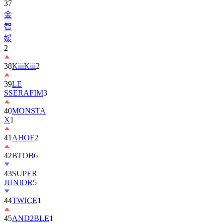
37
金
智
媛
2
38
KiiiKiii
2
39
LE
SSERAFIM
3
40
MONSTA
X
1
41
AHOF
2
42
BTOB
6
43
SUPER
JUNIOR
5
44
TWICE
1
45
AND2BLE
1