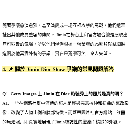
隨著爭議愈演愈烈，甚至演變成一場互相攻擊的罵戰，他們還牽
扯出其他成員整容的傳聞。 Jimin在舞台上和官方場合總是展現出
無可匹敵的氣場，所以他們僅僅根據一張荒謬的PS照片就試圖製
造關於他真實外貌的爭議，實在是荒謬可笑，令人失望。
4. 📌 關於 Jimin Dior Show 爭議的常見問題解答
Q1. Getty Images 上 Jimin 在 Dior 時裝秀上的照片是真的嗎？
A1. 一些在網路社群中流傳的照片是經過惡意拉伸和扭曲的篡改影
像，改變了人物比例和臉部特徵。而蓋蒂圖片社官方網站上註冊
的原始照片則真實地展現了Jimin標誌性的纖瘦而精緻的外觀。