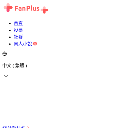
首頁
投票
社群
同人小說
中文 ( 繁體 )