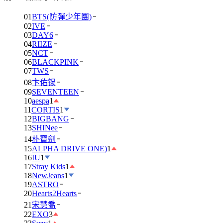
01
BTS(防彈少年團)
02
IVE
03
DAY6
04
RIIZE
05
NCT
06
BLACKPINK
07
TWS
08
卞佑锡
09
SEVENTEEN
10
aespa
1
11
CORTIS
1
12
BIGBANG
13
SHINee
14
朴寶劍
15
ALPHA DRIVE ONE)
1
16
IU
1
17
Stray Kids
1
18
NewJeans
1
19
ASTRO
20
Hearts2Hearts
21
宋慧喬
22
EXO
3