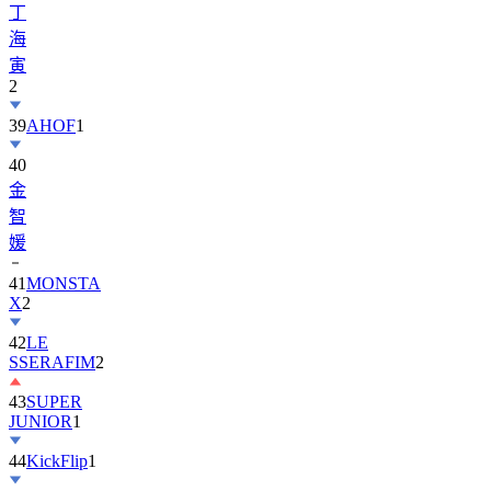
寅
2
39
AHOF
1
40
金
智
媛
41
MONSTA
X
2
42
LE
SSERAFIM
2
43
SUPER
JUNIOR
1
44
KickFlip
1
45
AND2BLE
1