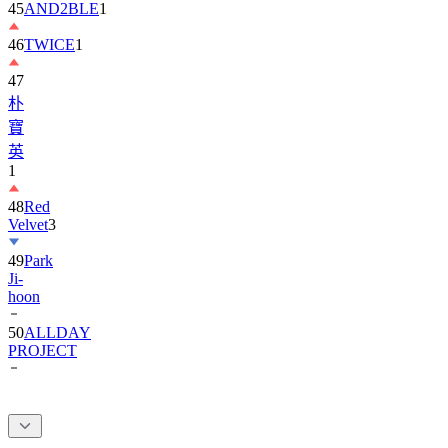
46
TWICE
1
47
朴
寶
英
1
48
Red
Velvet
3
49
Park
Ji-
hoon
50
ALLDAY
PROJECT