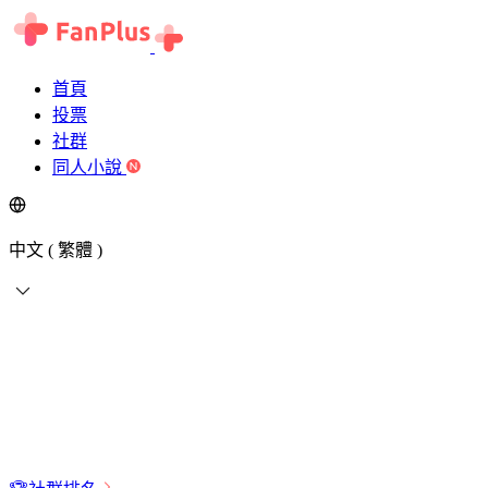
首頁
投票
社群
同人小說
中文 ( 繁體 )