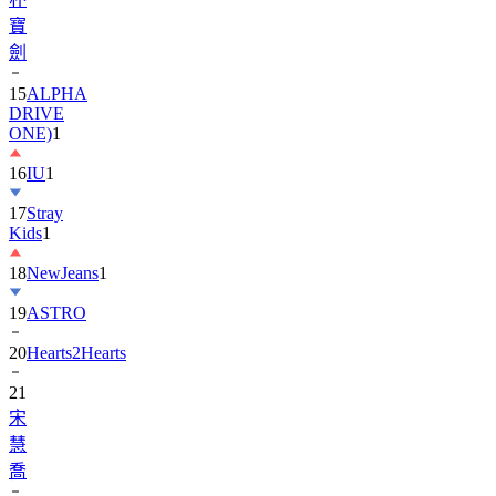
劍
15
ALPHA
DRIVE
ONE)
1
16
IU
1
17
Stray
Kids
1
18
NewJeans
1
19
ASTRO
20
Hearts2Hearts
21
宋
慧
喬
22
EXO
3