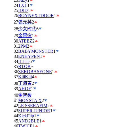
23
Suzy
1
24
TXT
1
25
IDID
1
26
BOYNEXTDOOR
1
27
張元英
2
28
少女时代
6
29
金惠奫
1
30
ATEEZ
2
31
2PM
2
32
BABYMONSTER
1
33
ENHYPEN
1
34
ILLIT
6
35
BTOB
36
ZEROBASEONE
1
37
KiiiKiii
4
38
丁海寅
2
39
AHOF
1
40
金智媛
41
MONSTA X
2
42
LE SSERAFIM
2
43
SUPER JUNIOR
1
44
KickFlip
1
45
AND2BLE
1
46
TWICE
1