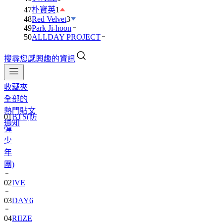
47
朴寶英
1
48
Red Velvet
3
49
Park Ji-hoon
50
ALLDAY PROJECT
搜尋您感興趣的資訊
收藏夾
全部的
01
BTS(防
熱門貼文
彈
通知
少
年
團)
02
IVE
03
DAY6
04
RIIZE
05
NCT