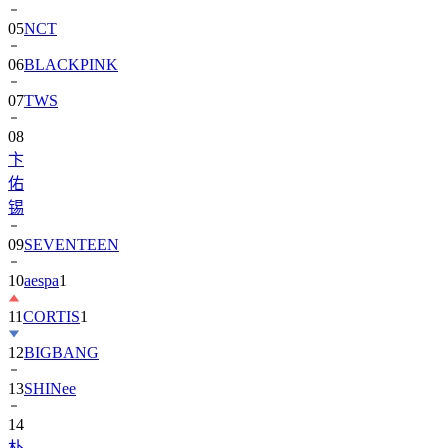
06
BLACKPINK
07
TWS
08
卞
佑
锡
09
SEVENTEEN
10
aespa
1
11
CORTIS
1
12
BIGBANG
13
SHINee
14
朴
寶