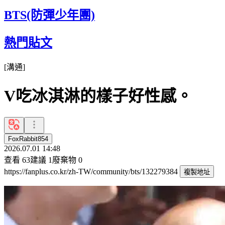
BTS(防彈少年團)
熱門貼文
[
溝通
]
V吃冰淇淋的樣子好性感。
FoxRabbit854
2026.07.01 14:48
查看
63
建議
1
廢棄物
0
https://fanplus.co.kr/zh-TW/community/bts/132279384
複製地址