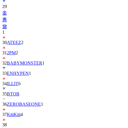
金
惠
奫
1
30
ATEEZ
2
31
2PM
2
32
BABYMONSTER
1
33
ENHYPEN
1
34
ILLIT
6
35
BTOB
36
ZEROBASEONE
1
37
KiiiKiii
4
38
丁
海