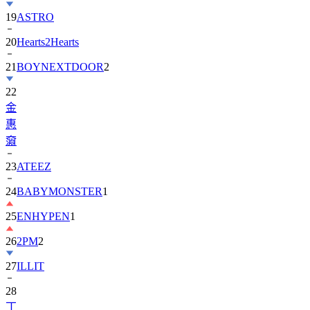
20
Hearts2Hearts
21
BOYNEXTDOOR
2
22
金
惠
奫
23
ATEEZ
24
BABYMONSTER
1
25
ENHYPEN
1
26
2PM
2
27
ILLIT
28
丁
海