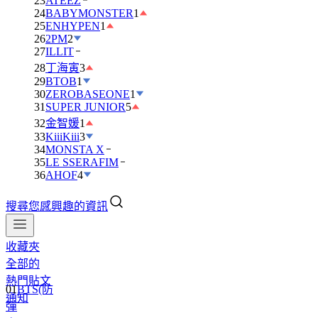
23
ATEEZ
24
BABYMONSTER
1
25
ENHYPEN
1
26
2PM
2
27
ILLIT
28
丁海寅
3
29
BTOB
1
30
ZEROBASEONE
1
31
SUPER JUNIOR
5
32
金智媛
1
33
KiiiKiii
3
34
MONSTA X
35
LE SSERAFIM
36
AHOF
4
搜尋您感興趣的資訊
收藏夾
全部的
01
BTS(防
熱門貼文
彈
通知
少
年