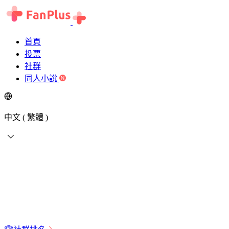
首頁
投票
社群
同人小說
中文 ( 繁體 )