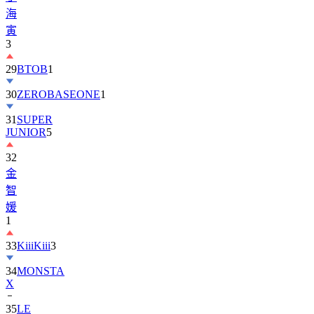
寅
3
29
BTOB
1
30
ZEROBASEONE
1
31
SUPER
JUNIOR
5
32
金
智
媛
1
33
KiiiKiii
3
34
MONSTA
X
35
LE
SSERAFIM