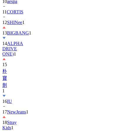
11
CORTIS
12
SHINee
1
13
BIGBANG
1
14
ALPHA
DRIVE
ONE)
1
15
朴
寶
劍
1
16
IU
17
NewJeans
1
18
Stray
Kids
1
19
ASTRO