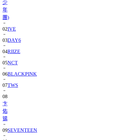
團)
02
IVE
03
DAY6
04
RIIZE
05
NCT
06
BLACKPINK
07
TWS
08
卞
佑
锡
09
SEVENTEEN
10
aespa