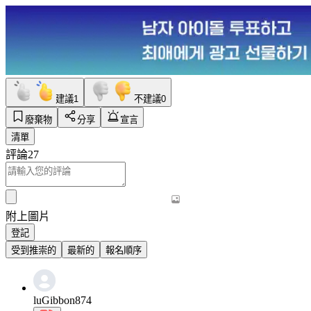
建議
1
不建議
0
廢棄物
分享
宣言
清單
評論
27
附上圖片
登記
受到推崇的
最新的
報名順序
luGibbon874