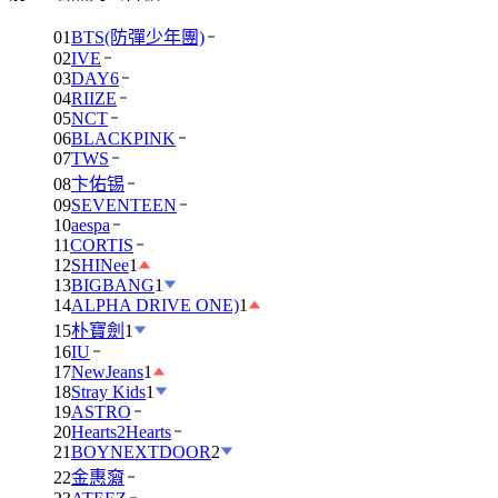
01
BTS(防彈少年團)
02
IVE
03
DAY6
04
RIIZE
05
NCT
06
BLACKPINK
07
TWS
08
卞佑锡
09
SEVENTEEN
10
aespa
11
CORTIS
12
SHINee
1
13
BIGBANG
1
14
ALPHA DRIVE ONE)
1
15
朴寶劍
1
16
IU
17
NewJeans
1
18
Stray Kids
1
19
ASTRO
20
Hearts2Hearts
21
BOYNEXTDOOR
2
22
金惠奫