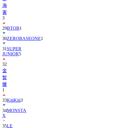
海
寅
3
29
BTOB
1
30
ZEROBASEONE
1
31
SUPER
JUNIOR
5
32
金
智
媛
1
33
KiiiKiii
3
34
MONSTA
X
35
LE