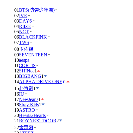
01
BTS(防彈少年團)
02
IVE
03
DAY6
04
RIIZE
05
NCT
06
BLACKPINK
07
TWS
08
卞佑锡
09
SEVENTEEN
10
aespa
11
CORTIS
12
SHINee
1
13
BIGBANG
1
14
ALPHA DRIVE ONE)
1
15
朴寶劍
1
16
IU
17
NewJeans
1
18
Stray Kids
1
19
ASTRO
20
Hearts2Hearts
21
BOYNEXTDOOR
2
22
金惠奫