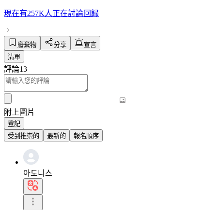
現在有
257K人
正在討論
回歸
廢棄物
分享
宣言
清單
評論
13
附上圖片
登記
受到推崇的
最新的
報名順序
아도니스