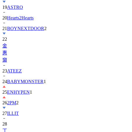
19
ASTRO
20
Hearts2Hearts
21
BOYNEXTDOOR
2
22
金
惠
奫
23
ATEEZ
24
BABYMONSTER
1
25
ENHYPEN
1
26
2PM
2
27
ILLIT
28
丁