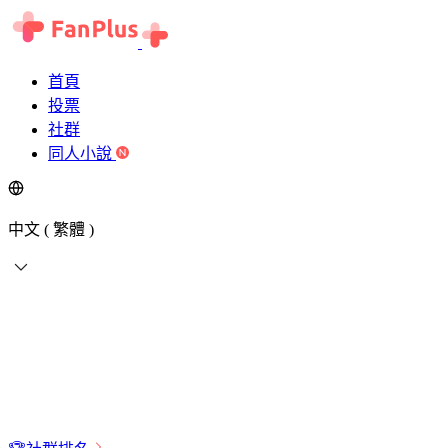
首頁
投票
社群
同人小說
中文 ( 繁體 )