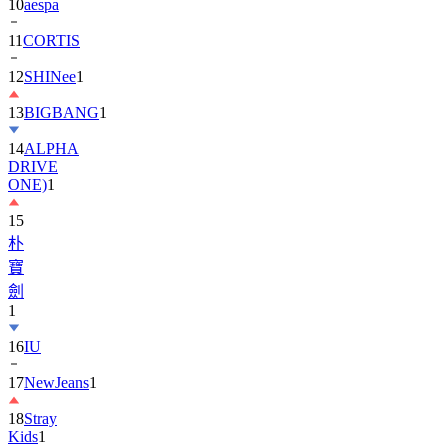
10
aespa
11
CORTIS
12
SHINee
1
13
BIGBANG
1
14
ALPHA
DRIVE
ONE)
1
15
朴
寶
劍
1
16
IU
17
NewJeans
1
18
Stray
Kids
1