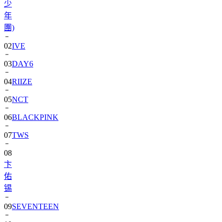
少
年
團)
02
IVE
03
DAY6
04
RIIZE
05
NCT
06
BLACKPINK
07
TWS
08
卞
佑
锡
09
SEVENTEEN