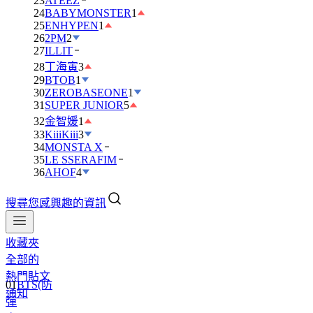
23
ATEEZ
24
BABYMONSTER
1
25
ENHYPEN
1
26
2PM
2
27
ILLIT
28
丁海寅
3
29
BTOB
1
30
ZEROBASEONE
1
31
SUPER JUNIOR
5
32
金智媛
1
33
KiiiKiii
3
34
MONSTA X
35
LE SSERAFIM
36
AHOF
4
搜尋您感興趣的資訊
收藏夾
全部的
熱門貼文
01
BTS(防
通知
彈