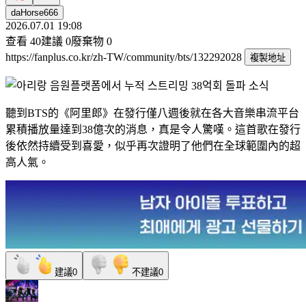
daHorse666
2026.07.01 19:08
查看
40
建議
0
廢棄物
0
https://fanplus.co.kr/zh-TW/community/bts/132292028
複製地址
聽到BTS的《阿里郎》在發行僅八週後就在各大音樂串流平台
累積播放量達到38億次的消息，真是令人驚嘆。這首歌在發行
後依然持續受到喜愛，似乎再次證明了他們在全球範圍內的超
高人氣。
建議
0
不建議
0