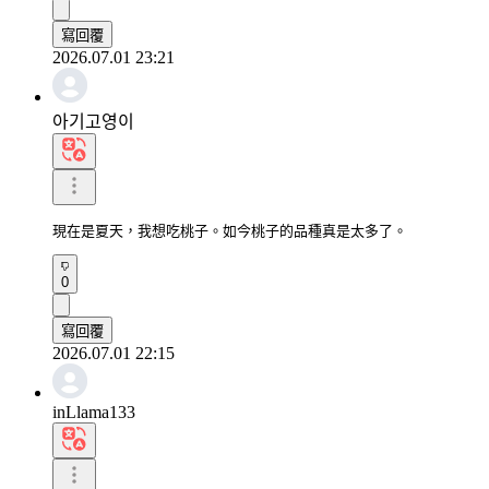
寫回覆
2026.07.01 23:21
아기고영이
現在是夏天，我想吃桃子。如今桃子的品種真是太多了。
0
寫回覆
2026.07.01 22:15
inLlama133