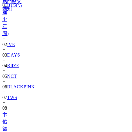
熱門貼文
01
BTS(防
通知
彈
少
年
團)
02
IVE
03
DAY6
04
RIIZE
05
NCT
06
BLACKPINK
07
TWS
08
卞
佑
锡