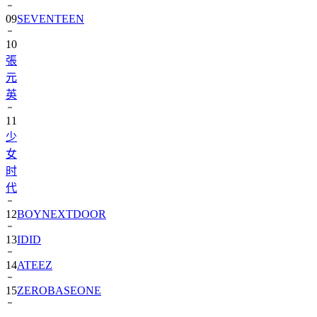
09
SEVENTEEN
10
張
元
英
11
少
女
时
代
12
BOYNEXTDOOR
13
IDID
14
ATEEZ
15
ZEROBASEONE