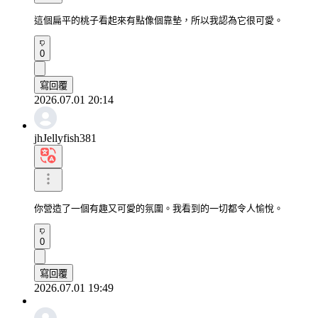
這個扁平的桃子看起來有點像個靠墊，所以我認為它很可愛。
0
寫回覆
2026.07.01 20:14
jhJellyfish381
你營造了一個有趣又可愛的氛圍。我看到的一切都令人愉悅。
0
寫回覆
2026.07.01 19:49