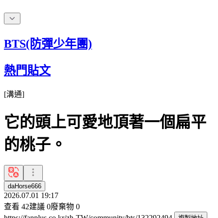
BTS(防彈少年團)
熱門貼文
[
溝通
]
它的頭上可愛地頂著一個扁平
的桃子。
daHorse666
2026.07.01 19:17
查看
42
建議
0
廢棄物
0
https://fanplus.co.kr/zh-TW/community/bts/132292494