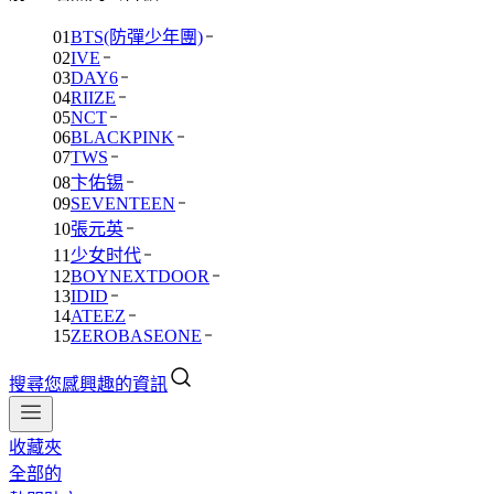
01
BTS(防彈少年團)
02
IVE
03
DAY6
04
RIIZE
05
NCT
06
BLACKPINK
07
TWS
08
卞佑锡
09
SEVENTEEN
10
張元英
11
少女时代
12
BOYNEXTDOOR
13
IDID
14
ATEEZ
15
ZEROBASEONE
搜尋您感興趣的資訊
收藏夾
全部的