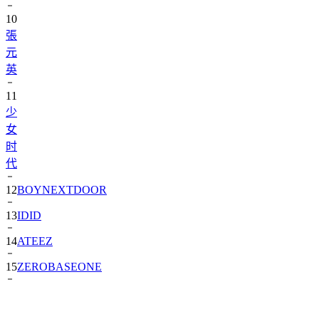
10
張
元
英
11
少
女
时
代
12
BOYNEXTDOOR
13
IDID
14
ATEEZ
15
ZEROBASEONE