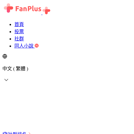
首頁
投票
社群
同人小說
中文 ( 繁體 )