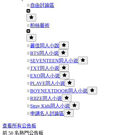
自由討論區
粉絲藝術
最佳同人小說
BTS同人小说
SEVENTEEN同人小说
TXT同人小说
EXO同人小说
PLAVE同人小说
BOYNEXTDOOR同人小说
RIIZE同人小说
Stray Kids同人小说
申請名人討論區
查看所有公告板
前 50 名熱門公告板