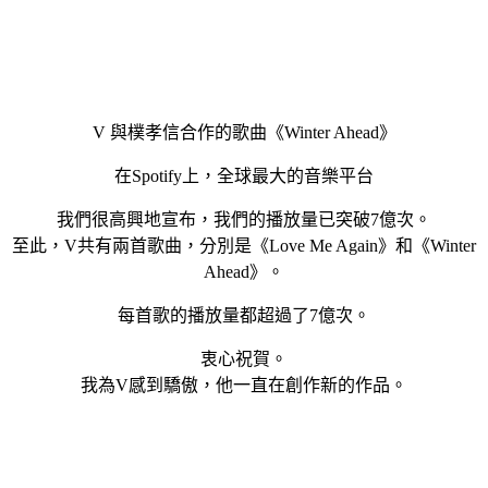
V 與樸孝信合作的歌曲《Winter Ahead》
在Spotify上，全球最大的音樂平台
我們很高興地宣布，我們的播放量已突破7億次。
至此，V共有兩首歌曲，分別是《Love Me Again》和《Winter
Ahead》。
每首歌的播放量都超過了7億次。
衷心祝賀。
我為V感到驕傲，他一直在創作新的作品。