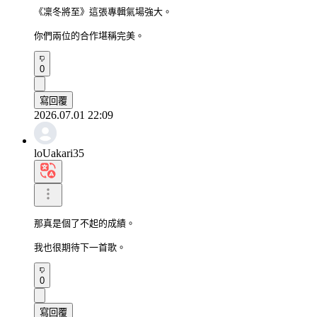
《凜冬將至》這張專輯氣場強大。

你們兩位的合作堪稱完美。
0
寫回覆
2026.07.01 22:09
loUakari35
那真是個了不起的成績。

我也很期待下一首歌。
0
寫回覆