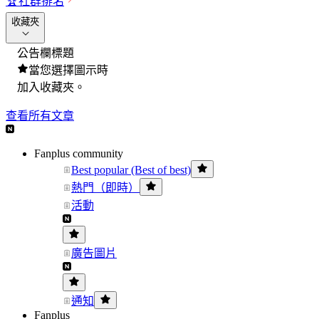
🏆
社群排名
收藏夾
公告欄標題
當您選擇圖示時
加入收藏夾。
查看所有文章
Fanplus community
Best popular (Best of best)
熱門（即時）
活動
廣告圖片
通知
Fanplus