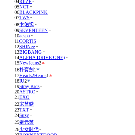
04
RIIZE
05
NCT
06
BLACKPINK
07
TWS
08
卞佑锡
09
SEVENTEEN
10
aespa
11
CORTIS
12
SHINee
13
BIGBANG
14
ALPHA DRIVE ONE)
15
NewJeans
2
16
朴寶劍
1
17
Hearts2Hearts
1
18
IU
2
19
Stray Kids
20
ASTRO
21
EXO
22
宋慧喬
23
TXT
24
Suzy
25
張元英
26
少女时代