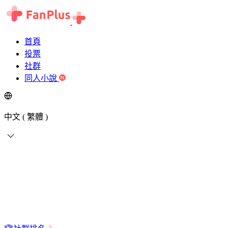
首頁
投票
社群
同人小說
中文 ( 繁體 )