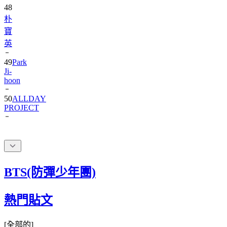
朴
寶
英
49
Park
Ji-
hoon
50
ALLDAY
PROJECT
BTS(防彈少年團)
熱門貼文
[
全部的
]