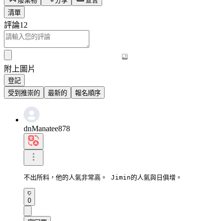
廢棄物
分享
宣言
清單
評論
12
附上圖片
登記
受到推崇的
最新的
報名順序
dnManatee878
不出所料，他的人氣非常高。 Jimin的人氣與日俱增。
0