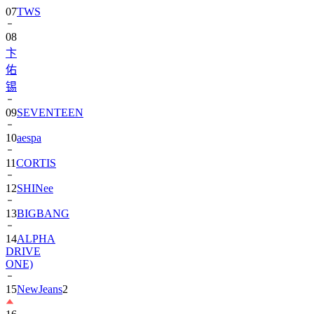
08
卞
佑
锡
09
SEVENTEEN
10
aespa
11
CORTIS
12
SHINee
13
BIGBANG
14
ALPHA
DRIVE
ONE)
15
NewJeans
2
16
朴