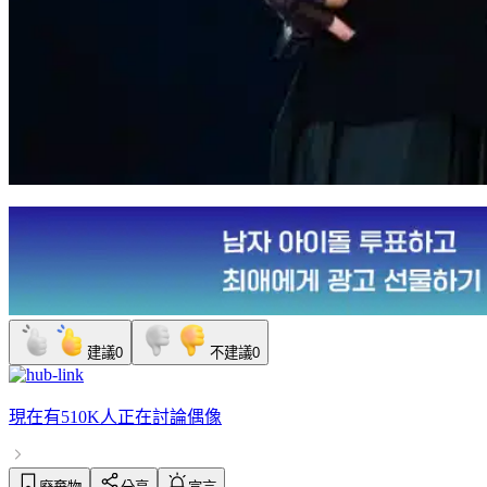
建議
0
不建議
0
現在有
510K人
正在討論
偶像