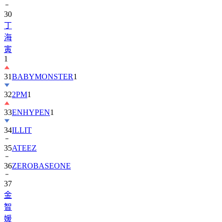
丁
海
寅
1
31
BABYMONSTER
1
32
2PM
1
33
ENHYPEN
1
34
ILLIT
35
ATEEZ
36
ZEROBASEONE
37
金
智
媛
38
KiiiKiii