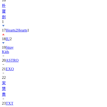
寶
劍
1
17
Hearts2Hearts
1
18
IU
2
19
Stray
Kids
20
ASTRO
21
EXO
22
宋
慧
喬
23
TXT
24
Suzy