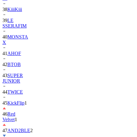
39
LE
SSERAFIM
40
MONSTA
X
41
AHOF
42
BTOB
43
SUPER
JUNIOR
44
TWICE
45
KickFlip
1
46
Red
Velvet
1
47
AND2BLE
2
48