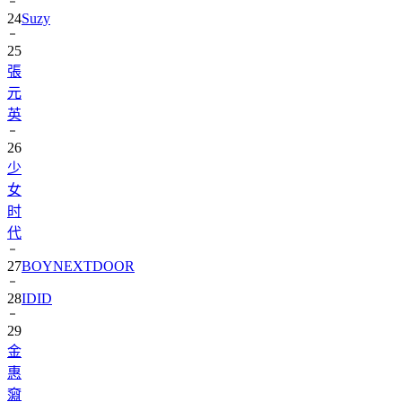
25
張
元
英
26
少
女
时
代
27
BOYNEXTDOOR
28
IDID
29
金
惠
奫
30