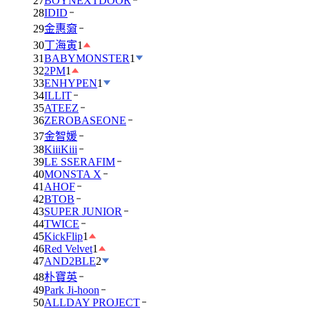
27
BOYNEXTDOOR
28
IDID
29
金惠奫
30
丁海寅
1
31
BABYMONSTER
1
32
2PM
1
33
ENHYPEN
1
34
ILLIT
35
ATEEZ
36
ZEROBASEONE
37
金智媛
38
KiiiKiii
39
LE SSERAFIM
40
MONSTA X
41
AHOF
42
BTOB
43
SUPER JUNIOR
44
TWICE
45
KickFlip
1
46
Red Velvet
1
47
AND2BLE
2
48
朴寶英
49
Park Ji-hoon
50
ALLDAY PROJECT