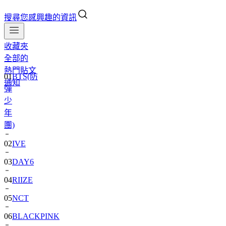
搜尋您感興趣的資訊
收藏夾
全部的
01
BTS(防
熱門貼文
彈
通知
少
年
團)
02
IVE
03
DAY6
04
RIIZE
05
NCT
06
BLACKPINK
07
TWS