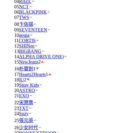
04
RIIZE
05
NCT
06
BLACKPINK
07
TWS
08
卞佑锡
09
SEVENTEEN
10
aespa
11
CORTIS
12
SHINee
13
BIGBANG
14
ALPHA DRIVE ONE)
15
NewJeans
2
16
朴寶劍
1
17
Hearts2Hearts
1
18
IU
2
19
Stray Kids
20
ASTRO
21
EXO
22
宋慧喬
23
TXT
24
Suzy
25
張元英
26
少女时代