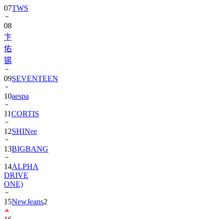
08
卞
佑
锡
09
SEVENTEEN
10
aespa
11
CORTIS
12
SHINee
13
BIGBANG
14
ALPHA
DRIVE
ONE)
15
NewJeans
2
16
朴