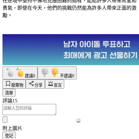
在逆境中堅持不懈地克服困難的過程，能給許多人帶來希望和
勇氣，即使在今天，他們的挑戰仍然能為許多人帶來正面的激
勵。
建議
0
不建議
0
廢棄物
分享
宣言
清單
評論
15
附上圖片
登記