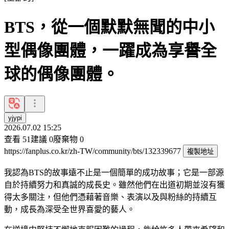
BTS，從一個默默無聞的中小
型偶像團體，一躍成為享譽全
球的偶像團體。
yjypi
2026.07.02 15:25
查看
51
建議
0
廢棄物
0
https://fanplus.co.kr/zh-TW/community/bts/132339677
複製地址
我認為BTS的故事遠不止是一個簡單的成功故事；它是一部源
自於持續努力和真誠的成長史。雖然他們在出道初期並沒有獲
得太多關注，但他們憑藉著音樂、表演以及與粉絲的持續互
動，成長為深受全世界喜愛的藝人。