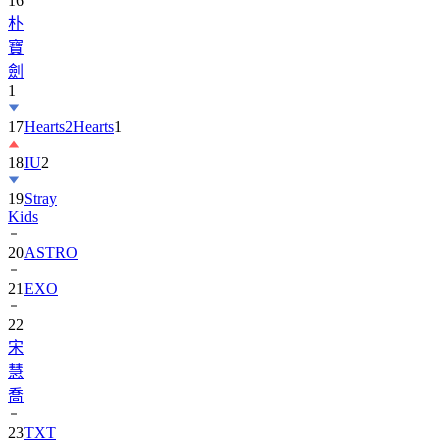
寶
劍
1
17
Hearts2Hearts
1
18
IU
2
19
Stray
Kids
20
ASTRO
21
EXO
22
宋
慧
喬
23
TXT
24
Suzy