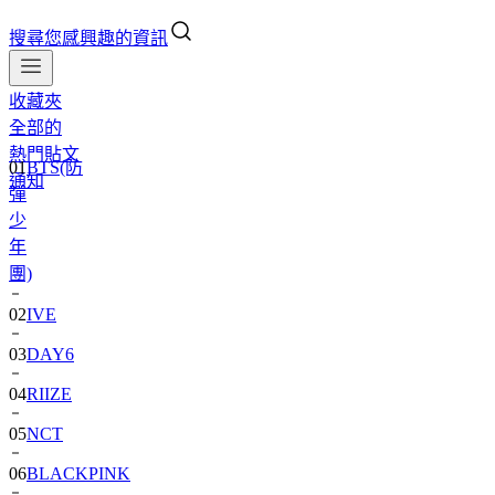
搜尋您感興趣的資訊
收藏夾
全部的
01
BTS(防
熱門貼文
彈
通知
少
年
團)
02
IVE
03
DAY6
04
RIIZE
05
NCT
06
BLACKPINK
07
TWS