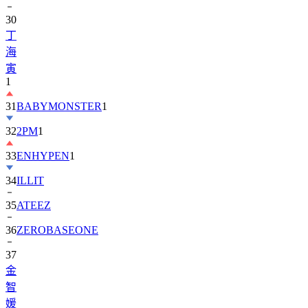
丁
海
寅
1
31
BABYMONSTER
1
32
2PM
1
33
ENHYPEN
1
34
ILLIT
35
ATEEZ
36
ZEROBASEONE
37
金
智
媛
38
KiiiKiii