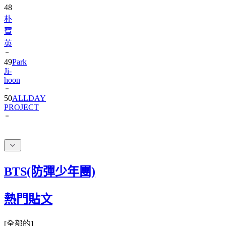
朴
寶
英
49
Park
Ji-
hoon
50
ALLDAY
PROJECT
BTS(防彈少年團)
熱門貼文
[
全部的
]