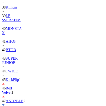
39
LE
SSERAFIM
40
MONSTA
X
41
AHOF
42
BTOB
43
SUPER
JUNIOR
44
TWICE
45
KickFlip
1
46
Red
Velvet
1
47
AND2BLE
2
48