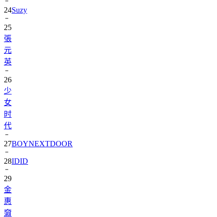
25
張
元
英
26
少
女
时
代
27
BOYNEXTDOOR
28
IDID
29
金
惠
奫
30