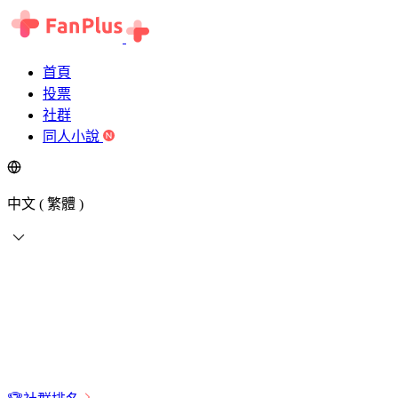
首頁
投票
社群
同人小說
中文 ( 繁體 )