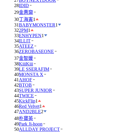
27
BOYNEXTDOOR
28
IDID
29
金惠奫
30
丁海寅
1
31
BABYMONSTER
1
32
2PM
1
33
ENHYPEN
1
34
ILLIT
35
ATEEZ
36
ZEROBASEONE
37
金智媛
38
KiiiKiii
39
LE SSERAFIM
40
MONSTA X
41
AHOF
42
BTOB
43
SUPER JUNIOR
44
TWICE
45
KickFlip
1
46
Red Velvet
1
47
AND2BLE
2
48
朴寶英
49
Park Ji-hoon
50
ALLDAY PROJECT