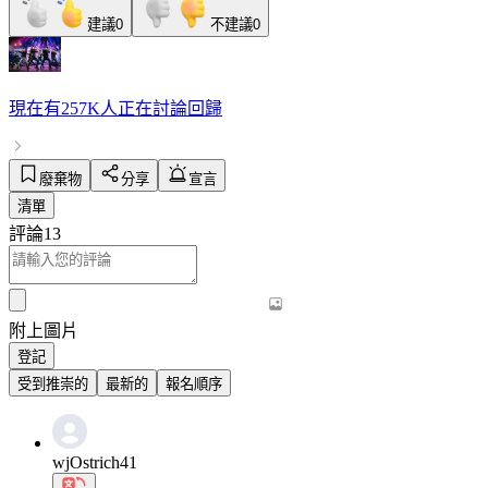
建議
0
不建議
0
現在有
257K人
正在討論
回歸
廢棄物
分享
宣言
清單
評論
13
附上圖片
登記
受到推崇的
最新的
報名順序
wjOstrich41