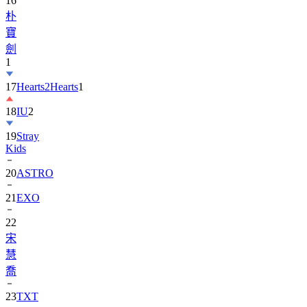
寶
劍
1
17
Hearts2Hearts
1
18
IU
2
19
Stray
Kids
20
ASTRO
21
EXO
22
宋
慧
喬
23
TXT
24
Suzy