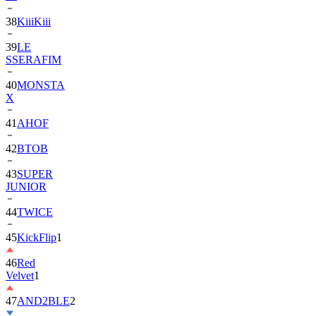
39
LE
SSERAFIM
40
MONSTA
X
41
AHOF
42
BTOB
43
SUPER
JUNIOR
44
TWICE
45
KickFlip
1
46
Red
Velvet
1
47
AND2BLE
2
48