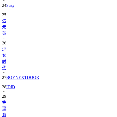
25
張
元
英
26
少
女
时
代
27
BOYNEXTDOOR
28
IDID
29
金
惠
奫
30