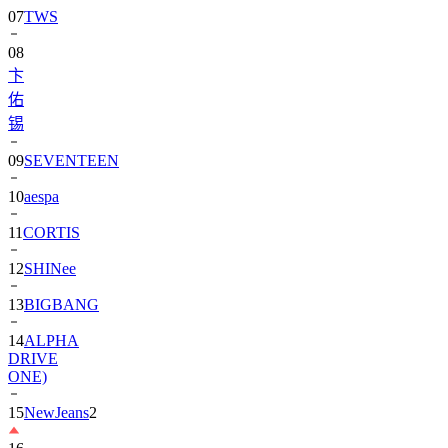
08
卞
佑
锡
09
SEVENTEEN
10
aespa
11
CORTIS
12
SHINee
13
BIGBANG
14
ALPHA
DRIVE
ONE)
15
NewJeans
2
16
朴