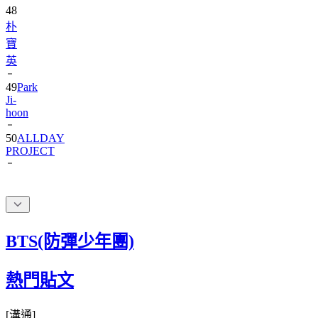
朴
寶
英
49
Park
Ji-
hoon
50
ALLDAY
PROJECT
BTS(防彈少年團)
熱門貼文
[
溝通
]