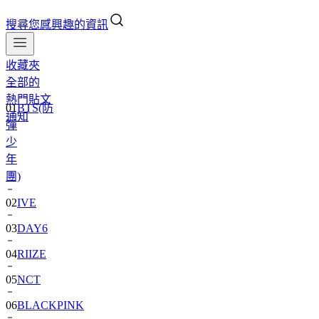
搜尋您感興趣的資訊
收藏夾
全部的
01
BTS(防
熱門貼文
彈
通知
少
年
團)
02
IVE
03
DAY6
04
RIIZE
05
NCT
06
BLACKPINK
07
TWS