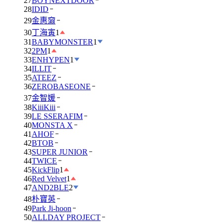
27
BOYNEXTDOOR
28
IDID
29
金惠奫
30
丁海寅
1
31
BABYMONSTER
1
32
2PM
1
33
ENHYPEN
1
34
ILLIT
35
ATEEZ
36
ZEROBASEONE
37
金智媛
38
KiiiKiii
39
LE SSERAFIM
40
MONSTA X
41
AHOF
42
BTOB
43
SUPER JUNIOR
44
TWICE
45
KickFlip
1
46
Red Velvet
1
47
AND2BLE
2
48
朴寶英
49
Park Ji-hoon
50
ALLDAY PROJECT