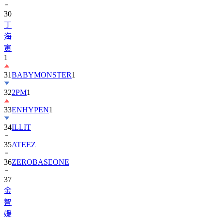
丁
海
寅
1
31
BABYMONSTER
1
32
2PM
1
33
ENHYPEN
1
34
ILLIT
35
ATEEZ
36
ZEROBASEONE
37
金
智
媛
38
KiiiKiii