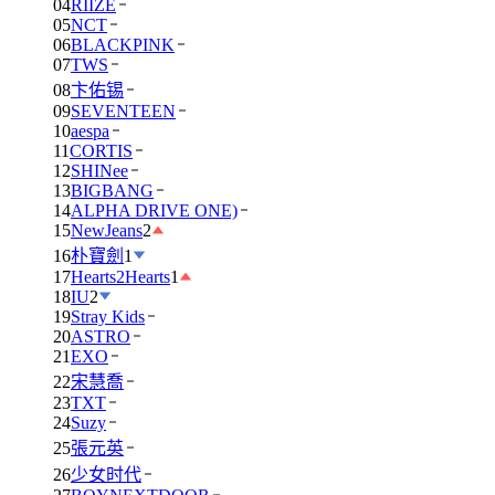
04
RIIZE
05
NCT
06
BLACKPINK
07
TWS
08
卞佑锡
09
SEVENTEEN
10
aespa
11
CORTIS
12
SHINee
13
BIGBANG
14
ALPHA DRIVE ONE)
15
NewJeans
2
16
朴寶劍
1
17
Hearts2Hearts
1
18
IU
2
19
Stray Kids
20
ASTRO
21
EXO
22
宋慧喬
23
TXT
24
Suzy
25
張元英
26
少女时代