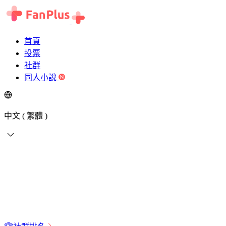
首頁
投票
社群
同人小說
中文 ( 繁體 )