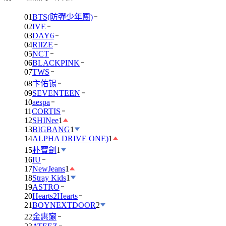
01
BTS(防彈少年團)
02
IVE
03
DAY6
04
RIIZE
05
NCT
06
BLACKPINK
07
TWS
08
卞佑锡
09
SEVENTEEN
10
aespa
11
CORTIS
12
SHINee
1
13
BIGBANG
1
14
ALPHA DRIVE ONE)
1
15
朴寶劍
1
16
IU
17
NewJeans
1
18
Stray Kids
1
19
ASTRO
20
Hearts2Hearts
21
BOYNEXTDOOR
2
22
金惠奫