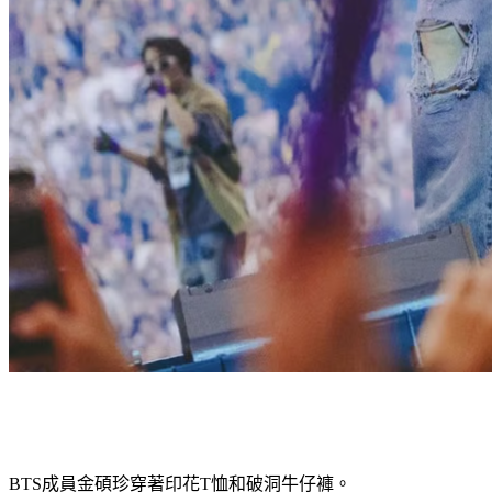
BTS成員金碩珍穿著印花T恤和破洞牛仔褲。