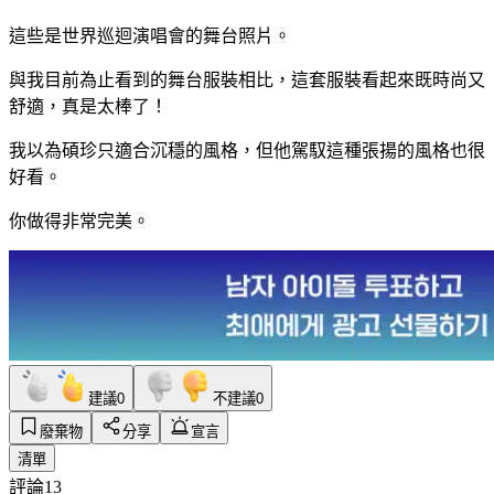
這些是世界巡迴演唱會的舞台照片。
與我目前為止看到的舞台服裝相比，這套服裝看起來既時尚又
舒適，真是太棒了！
我以為碩珍只適合沉穩的風格，但他駕馭這種張揚的風格也很
好看。
你做得非常完美。
建議
0
不建議
0
廢棄物
分享
宣言
清單
評論
13