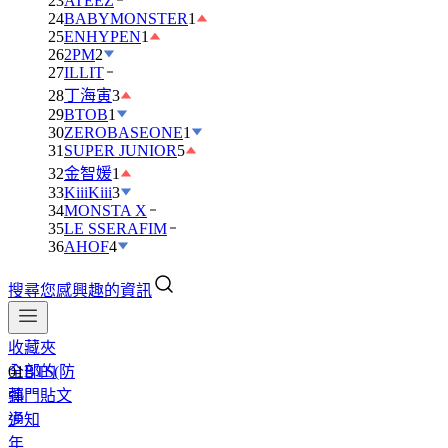
23
ATEEZ
24
BABYMONSTER
1
25
ENHYPEN
1
26
2PM
2
27
ILLIT
28
丁海寅
3
29
BTOB
1
30
ZEROBASEONE
1
31
SUPER JUNIOR
5
32
金智媛
1
33
KiiiKiii
3
34
MONSTA X
35
LE SSERAFIM
36
AHOF
4
搜尋您感興趣的資訊
收藏夾
全部的
01
BTS(防
熱門貼文
彈
通知
少
年