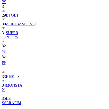
寅
3
29
BTOB
1
30
ZEROBASEONE
1
31
SUPER
JUNIOR
5
32
金
智
媛
1
33
KiiiKiii
3
34
MONSTA
X
35
LE
SSERAFIM