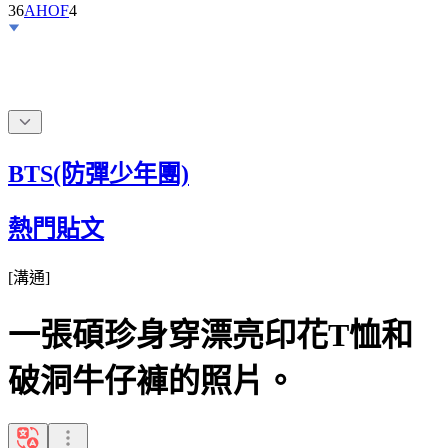
36
AHOF
4
BTS(防彈少年團)
熱門貼文
[
溝通
]
一張碩珍身穿漂亮印花T恤和
破洞牛仔褲的照片。