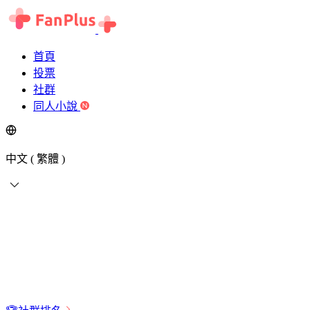
首頁
投票
社群
同人小說
中文 ( 繁體 )