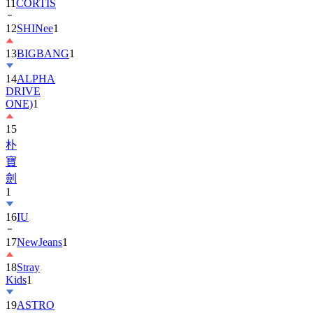
11
CORTIS
12
SHINee
1
13
BIGBANG
1
14
ALPHA
DRIVE
ONE)
1
15
朴
寶
劍
1
16
IU
17
NewJeans
1
18
Stray
Kids
1
19
ASTRO