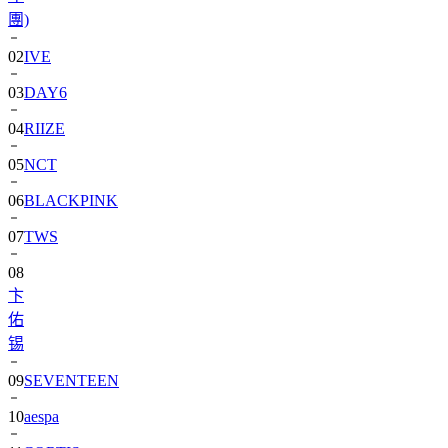
團)
02
IVE
03
DAY6
04
RIIZE
05
NCT
06
BLACKPINK
07
TWS
08
卞
佑
锡
09
SEVENTEEN
10
aespa