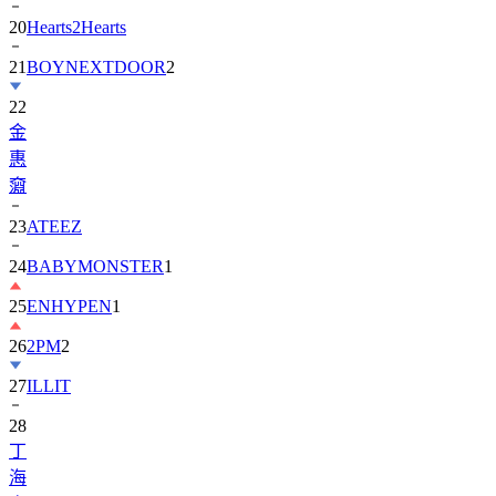
20
Hearts2Hearts
21
BOYNEXTDOOR
2
22
金
惠
奫
23
ATEEZ
24
BABYMONSTER
1
25
ENHYPEN
1
26
2PM
2
27
ILLIT
28
丁
海