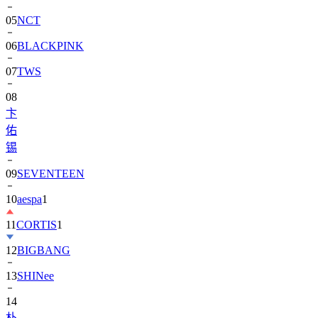
06
BLACKPINK
07
TWS
08
卞
佑
锡
09
SEVENTEEN
10
aespa
1
11
CORTIS
1
12
BIGBANG
13
SHINee
14
朴
寶