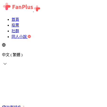
首頁
投票
社群
同人小說
中文 ( 繁體 )