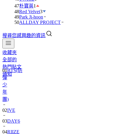
47
朴寶英
1
48
Red Velvet
3
49
Park Ji-hoon
50
ALLDAY PROJECT
搜尋您感興趣的資訊
收藏夾
全部的
01
BTS(防
熱門貼文
彈
通知
少
年
團)
02
IVE
03
DAY6
04
RIIZE
05
NCT