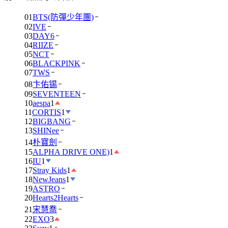
01
BTS(防彈少年團)
02
IVE
03
DAY6
04
RIIZE
05
NCT
06
BLACKPINK
07
TWS
08
卞佑锡
09
SEVENTEEN
10
aespa
1
11
CORTIS
1
12
BIGBANG
13
SHINee
14
朴寶劍
15
ALPHA DRIVE ONE)
1
16
IU
1
17
Stray Kids
1
18
NewJeans
1
19
ASTRO
20
Hearts2Hearts
21
宋慧喬
22
EXO
3