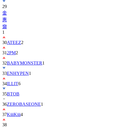
金
惠
奫
1
30
ATEEZ
2
31
2PM
2
32
BABYMONSTER
1
33
ENHYPEN
1
34
ILLIT
6
35
BTOB
36
ZEROBASEONE
1
37
KiiiKiii
4
38
丁
海