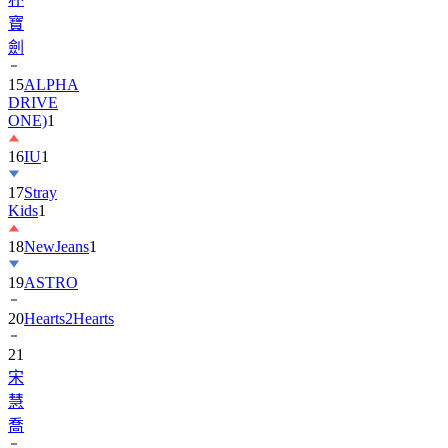
劍
15
ALPHA
DRIVE
ONE)
1
16
IU
1
17
Stray
Kids
1
18
NewJeans
1
19
ASTRO
20
Hearts2Hearts
21
宋
慧
喬
22
EXO
3