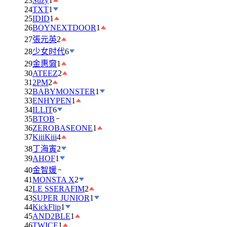
23
Suzy
1
24
TXT
1
25
IDID
1
26
BOYNEXTDOOR
1
27
張元英
2
28
少女时代
6
29
金惠奫
1
30
ATEEZ
2
31
2PM
2
32
BABYMONSTER
1
33
ENHYPEN
1
34
ILLIT
6
35
BTOB
36
ZEROBASEONE
1
37
KiiiKiii
4
38
丁海寅
2
39
AHOF
1
40
金智媛
41
MONSTA X
2
42
LE SSERAFIM
2
43
SUPER JUNIOR
1
44
KickFlip
1
45
AND2BLE
1
46
TWICE
1