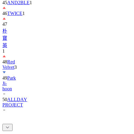
46
TWICE
1
47
朴
寶
英
1
48
Red
Velvet
3
49
Park
Ji-
hoon
50
ALLDAY
PROJECT