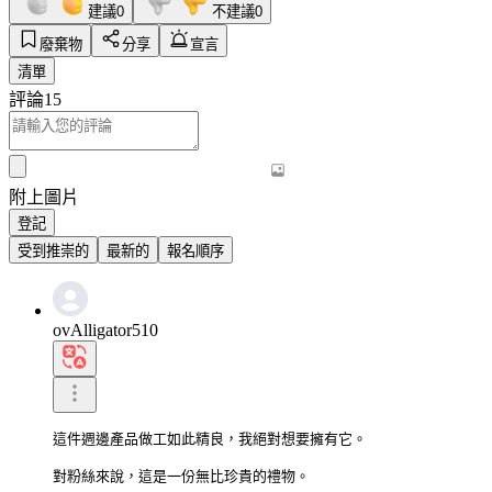
建議
0
不建議
0
廢棄物
分享
宣言
清單
評論
15
附上圖片
登記
受到推崇的
最新的
報名順序
ovAlligator510
這件週邊產品做工如此精良，我絕對想要擁有它。

對粉絲來說，這是一份無比珍貴的禮物。