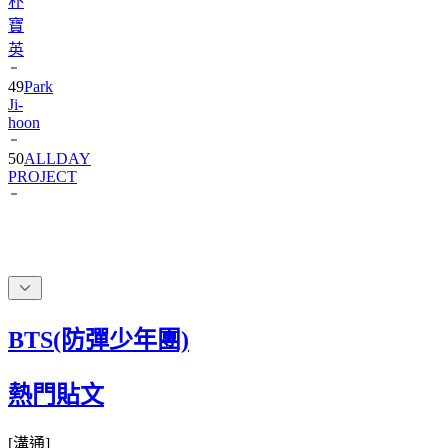
朴
寶
英
49
Park
Ji-
hoon
50
ALLDAY
PROJECT
BTS(防彈少年團)
熱門貼文
[
溝通
]