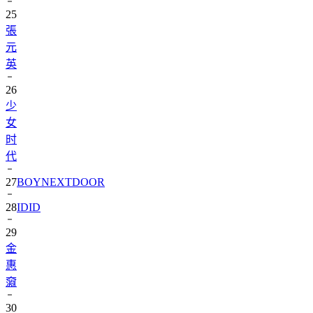
25
張
元
英
26
少
女
时
代
27
BOYNEXTDOOR
28
IDID
29
金
惠
奫
30