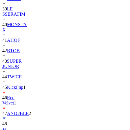
39
LE
SSERAFIM
40
MONSTA
X
41
AHOF
42
BTOB
43
SUPER
JUNIOR
44
TWICE
45
KickFlip
1
46
Red
Velvet
1
47
AND2BLE
2
48