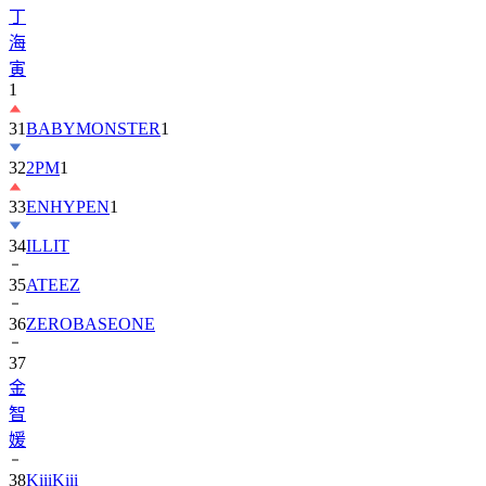
丁
海
寅
1
31
BABYMONSTER
1
32
2PM
1
33
ENHYPEN
1
34
ILLIT
35
ATEEZ
36
ZEROBASEONE
37
金
智
媛
38
KiiiKiii