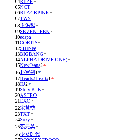
04
RIIZE
05
NCT
06
BLACKPINK
07
TWS
08
卞佑锡
09
SEVENTEEN
10
aespa
11
CORTIS
12
SHINee
13
BIGBANG
14
ALPHA DRIVE ONE)
15
NewJeans
2
16
朴寶劍
1
17
Hearts2Hearts
1
18
IU
2
19
Stray Kids
20
ASTRO
21
EXO
22
宋慧喬
23
TXT
24
Suzy
25
張元英
26
少女时代