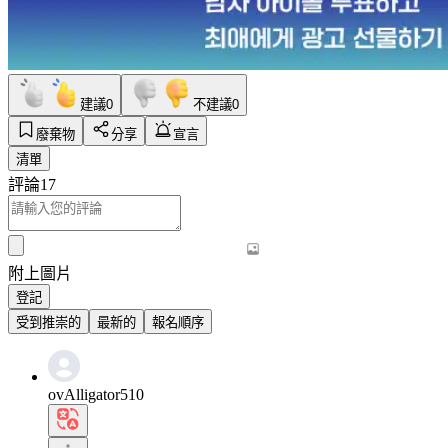
建議
0
不建議
0
廢棄物
分享
宣言
清單
評論
17
附上圖片
登記
受到推崇的
最新的
報名順序
ovAlligator510