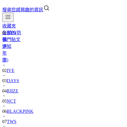
搜尋您感興趣的資訊
收藏夾
全部的
01
BTS(防
熱門貼文
彈
通知
少
年
團)
02
IVE
03
DAY6
04
RIIZE
05
NCT
06
BLACKPINK
07
TWS