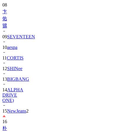
08
卞
佑
锡
09
SEVENTEEN
10
aespa
11
CORTIS
12
SHINee
13
BIGBANG
14
ALPHA
DRIVE
ONE)
15
NewJeans
2
16
朴