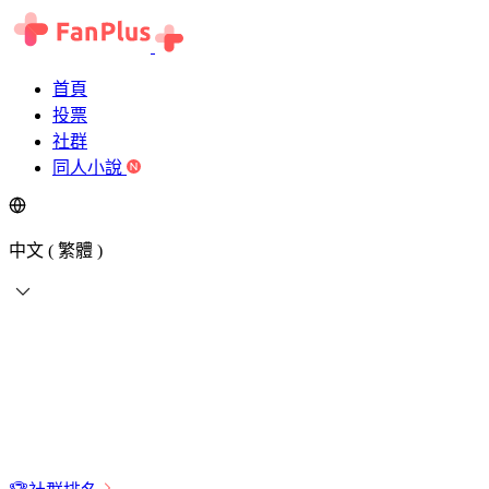
首頁
投票
社群
同人小說
中文 ( 繁體 )