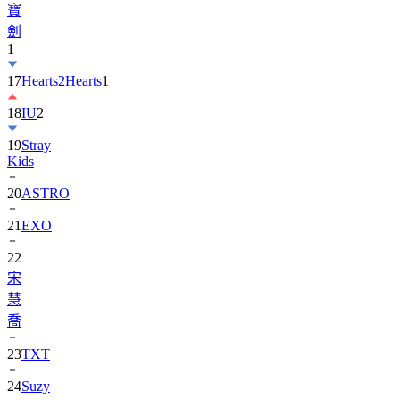
寶
劍
1
17
Hearts2Hearts
1
18
IU
2
19
Stray
Kids
20
ASTRO
21
EXO
22
宋
慧
喬
23
TXT
24
Suzy