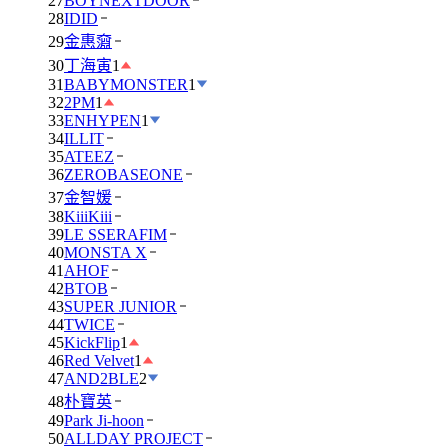
27
BOYNEXTDOOR
28
IDID
29
金惠奫
30
丁海寅
1
31
BABYMONSTER
1
32
2PM
1
33
ENHYPEN
1
34
ILLIT
35
ATEEZ
36
ZEROBASEONE
37
金智媛
38
KiiiKiii
39
LE SSERAFIM
40
MONSTA X
41
AHOF
42
BTOB
43
SUPER JUNIOR
44
TWICE
45
KickFlip
1
46
Red Velvet
1
47
AND2BLE
2
48
朴寶英
49
Park Ji-hoon
50
ALLDAY PROJECT