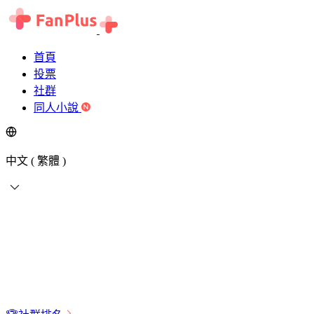
首頁
投票
社群
同人小說
中文 ( 繁體 )