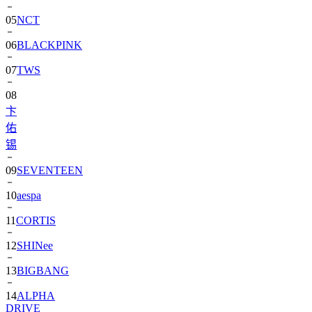
06
BLACKPINK
07
TWS
08
卞
佑
锡
09
SEVENTEEN
10
aespa
11
CORTIS
12
SHINee
13
BIGBANG
14
ALPHA
DRIVE
ONE)