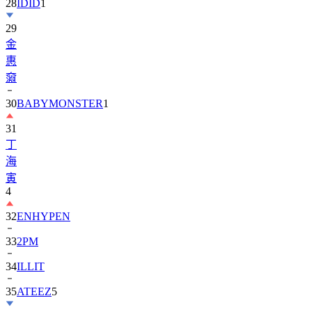
29
金
惠
奫
30
BABYMONSTER
1
31
丁
海
寅
4
32
ENHYPEN
33
2PM
34
ILLIT
35
ATEEZ
5
36
ZEROBASEONE
1