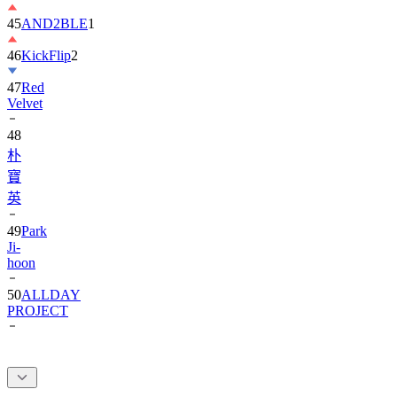
46
KickFlip
2
47
Red
Velvet
48
朴
寶
英
49
Park
Ji-
hoon
50
ALLDAY
PROJECT