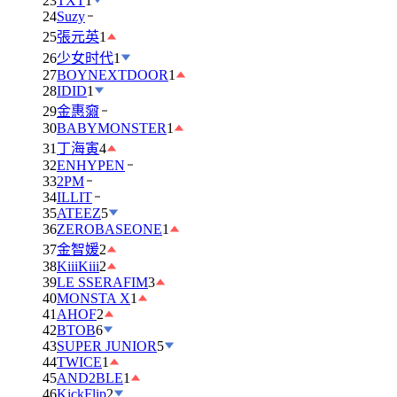
23
TXT
1
24
Suzy
25
張元英
1
26
少女时代
1
27
BOYNEXTDOOR
1
28
IDID
1
29
金惠奫
30
BABYMONSTER
1
31
丁海寅
4
32
ENHYPEN
33
2PM
34
ILLIT
35
ATEEZ
5
36
ZEROBASEONE
1
37
金智媛
2
38
KiiiKiii
2
39
LE SSERAFIM
3
40
MONSTA X
1
41
AHOF
2
42
BTOB
6
43
SUPER JUNIOR
5
44
TWICE
1
45
AND2BLE
1
46
KickFlip
2