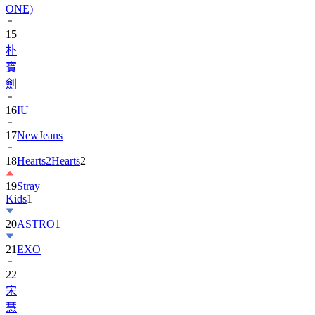
15
朴
寶
劍
16
IU
17
NewJeans
18
Hearts2Hearts
2
19
Stray
Kids
1
20
ASTRO
1
21
EXO
22
宋
慧
喬
1