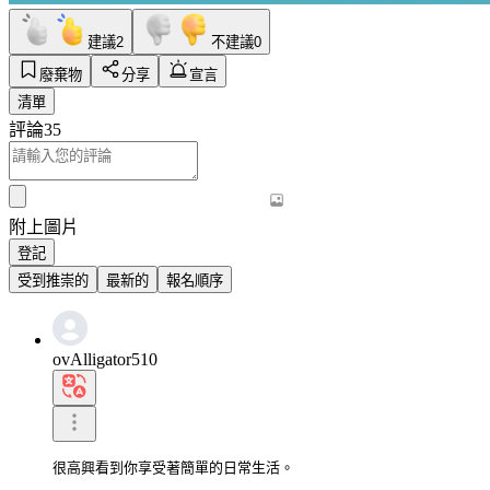
建議
2
不建議
0
廢棄物
分享
宣言
清單
評論
35
附上圖片
登記
受到推崇的
最新的
報名順序
ovAlligator510
很高興看到你享受著簡單的日常生活。
