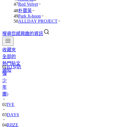
47
Red Velvet
48
朴寶英
49
Park Ji-hoon
50
ALLDAY PROJECT
搜尋您感興趣的資訊
收藏夾
全部的
01
BTS(防
熱門貼文
彈
通知
少
年
團)
02
IVE
03
DAY6
04
RIIZE
05
NCT