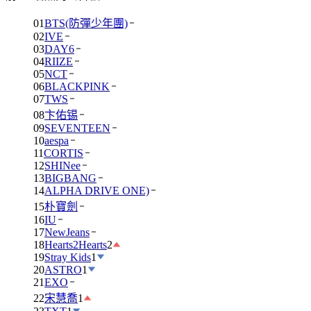
01
BTS(防彈少年團)
02
IVE
03
DAY6
04
RIIZE
05
NCT
06
BLACKPINK
07
TWS
08
卞佑锡
09
SEVENTEEN
10
aespa
11
CORTIS
12
SHINee
13
BIGBANG
14
ALPHA DRIVE ONE)
15
朴寶劍
16
IU
17
NewJeans
18
Hearts2Hearts
2
19
Stray Kids
1
20
ASTRO
1
21
EXO
22
宋慧喬
1