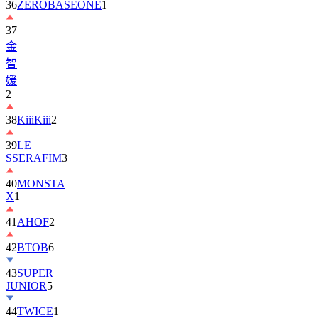
37
金
智
媛
2
38
KiiiKiii
2
39
LE
SSERAFIM
3
40
MONSTA
X
1
41
AHOF
2
42
BTOB
6
43
SUPER
JUNIOR
5
44
TWICE
1
45
AND2BLE
1