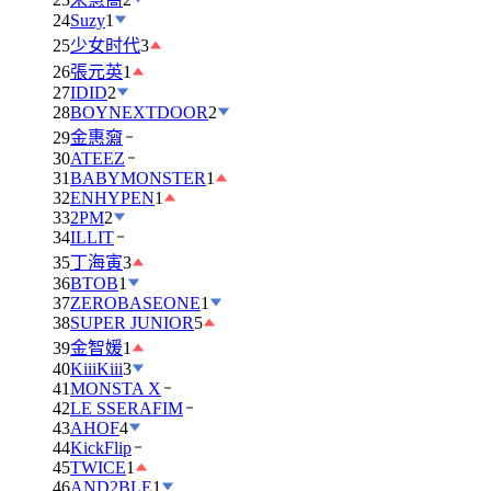
24
Suzy
1
25
少女时代
3
26
張元英
1
27
IDID
2
28
BOYNEXTDOOR
2
29
金惠奫
30
ATEEZ
31
BABYMONSTER
1
32
ENHYPEN
1
33
2PM
2
34
ILLIT
35
丁海寅
3
36
BTOB
1
37
ZEROBASEONE
1
38
SUPER JUNIOR
5
39
金智媛
1
40
KiiiKiii
3
41
MONSTA X
42
LE SSERAFIM
43
AHOF
4
44
KickFlip
45
TWICE
1
46
AND2BLE
1