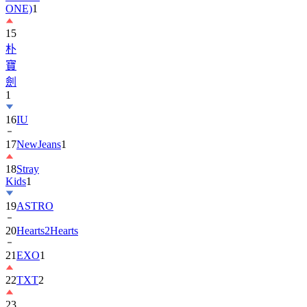
15
朴
寶
劍
1
16
IU
17
NewJeans
1
18
Stray
Kids
1
19
ASTRO
20
Hearts2Hearts
21
EXO
1
22
TXT
2
23
宋