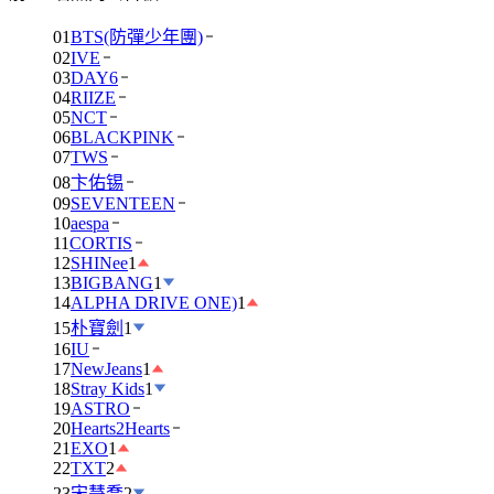
01
BTS(防彈少年團)
02
IVE
03
DAY6
04
RIIZE
05
NCT
06
BLACKPINK
07
TWS
08
卞佑锡
09
SEVENTEEN
10
aespa
11
CORTIS
12
SHINee
1
13
BIGBANG
1
14
ALPHA DRIVE ONE)
1
15
朴寶劍
1
16
IU
17
NewJeans
1
18
Stray Kids
1
19
ASTRO
20
Hearts2Hearts
21
EXO
1
22
TXT
2
23
宋慧喬
2