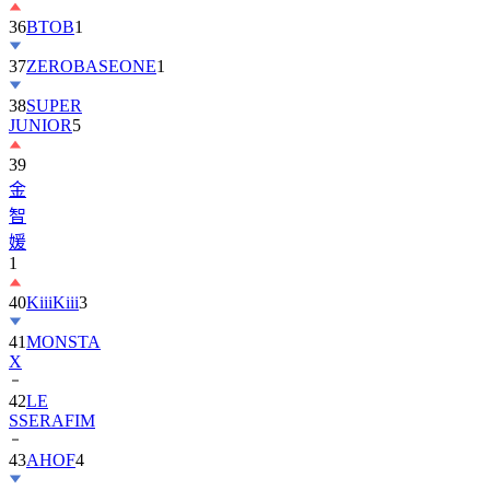
37
ZEROBASEONE
1
38
SUPER
JUNIOR
5
39
金
智
媛
1
40
KiiiKiii
3
41
MONSTA
X
42
LE
SSERAFIM
43
AHOF
4
44
KickFlip