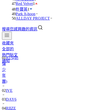
47
Red Velvet
1
48
朴寶英
1
49
Park Ji-hoon
50
ALLDAY PROJECT
搜尋您感興趣的資訊
收藏夾
全部的
01
BTS(防
熱門貼文
彈
通知
少
年
團)
02
IVE
03
DAY6
04
RIIZE
05
NCT