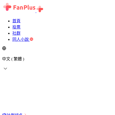
首頁
投票
社群
同人小說
中文 ( 繁體 )