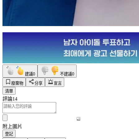
建議
0
不建議
0
廢棄物
分享
宣言
清單
評論
14
附上圖片
登記