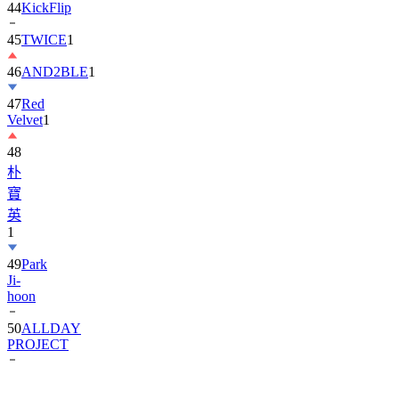
45
TWICE
1
46
AND2BLE
1
47
Red
Velvet
1
48
朴
寶
英
1
49
Park
Ji-
hoon
50
ALLDAY
PROJECT