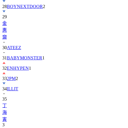
29
金
惠
奫
30
ATEEZ
31
BABYMONSTER
1
32
ENHYPEN
1
33
2PM
2
34
ILLIT
35
丁
海
寅
3
36
BTOB
1