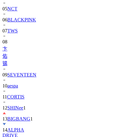
06
BLACKPINK
07
TWS
08
卞
佑
锡
09
SEVENTEEN
10
aespa
11
CORTIS
12
SHINee
1
13
BIGBANG
1
14
ALPHA
DRIVE
ONE)
1