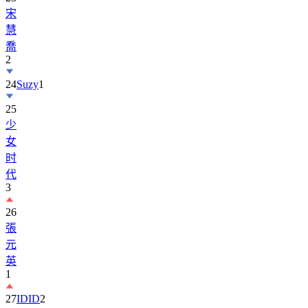
慧
喬
2
24
Suzy
1
25
少
女
时
代
3
26
張
元
英
1
27
IDID
2
28
BOYNEXTDOOR
2