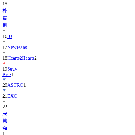
15
朴
寶
劍
16
IU
17
NewJeans
18
Hearts2Hearts
2
19
Stray
Kids
1
20
ASTRO
1
21
EXO
22
宋
慧
喬
1