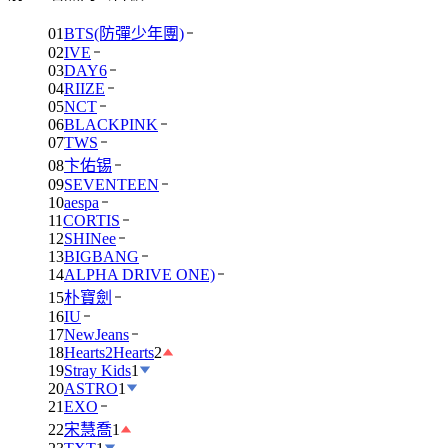
01
BTS(防彈少年團)
02
IVE
03
DAY6
04
RIIZE
05
NCT
06
BLACKPINK
07
TWS
08
卞佑锡
09
SEVENTEEN
10
aespa
11
CORTIS
12
SHINee
13
BIGBANG
14
ALPHA DRIVE ONE)
15
朴寶劍
16
IU
17
NewJeans
18
Hearts2Hearts
2
19
Stray Kids
1
20
ASTRO
1
21
EXO
22
宋慧喬
1