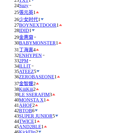
23
TXT
1
24
Suzy
25
張元英
1
26
少女时代
1
27
BOYNEXTDOOR
1
28
IDID
1
29
金惠奫
30
BABYMONSTER
1
31
丁海寅
4
32
ENHYPEN
33
2PM
34
ILLIT
35
ATEEZ
5
36
ZEROBASEONE
1
37
金智媛
2
38
KiiiKiii
2
39
LE SSERAFIM
3
40
MONSTA X
1
41
AHOF
2
42
BTOB
6
43
SUPER JUNIOR
5
44
TWICE
1
45
AND2BLE
1
46
KickFlip
2