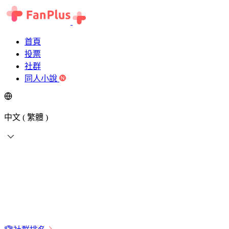
首頁
投票
社群
同人小說
中文 ( 繁體 )