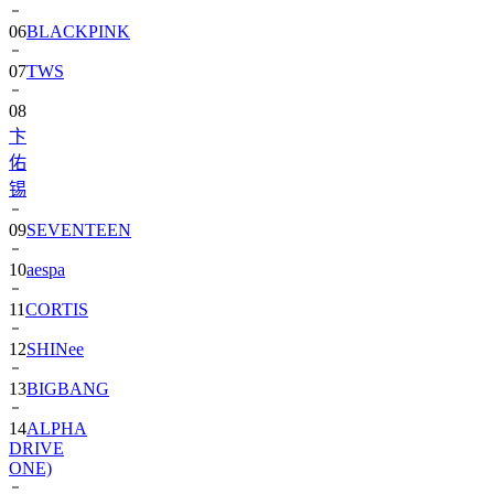
06
BLACKPINK
07
TWS
08
卞
佑
锡
09
SEVENTEEN
10
aespa
11
CORTIS
12
SHINee
13
BIGBANG
14
ALPHA
DRIVE
ONE)