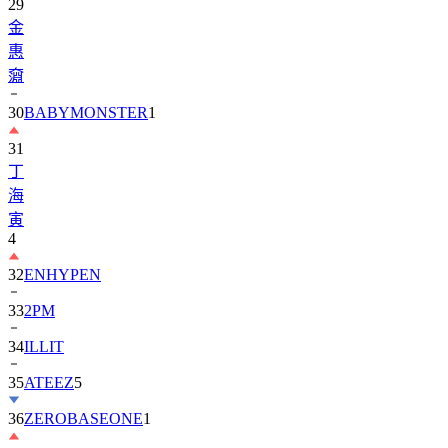
29
金
惠
奫
30
BABYMONSTER
1
31
丁
海
寅
4
32
ENHYPEN
33
2PM
34
ILLIT
35
ATEEZ
5
36
ZEROBASEONE
1