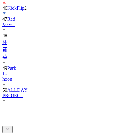
46
KickFlip
2
47
Red
Velvet
48
朴
寶
英
49
Park
Ji-
hoon
50
ALLDAY
PROJECT