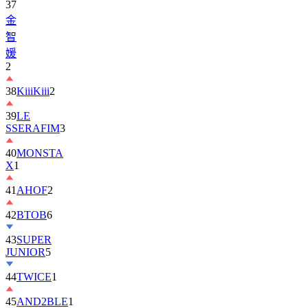
37
金
智
媛
2
38
KiiiKiii
2
39
LE
SSERAFIM
3
40
MONSTA
X
1
41
AHOF
2
42
BTOB
6
43
SUPER
JUNIOR
5
44
TWICE
1
45
AND2BLE
1