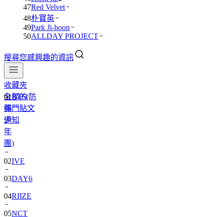
47
Red Velvet
48
朴寶英
49
Park Ji-hoon
50
ALLDAY PROJECT
搜尋您感興趣的資訊
收藏夾
全部的
01
BTS(防
熱門貼文
彈
通知
少
年
團)
02
IVE
03
DAY6
04
RIIZE
05
NCT