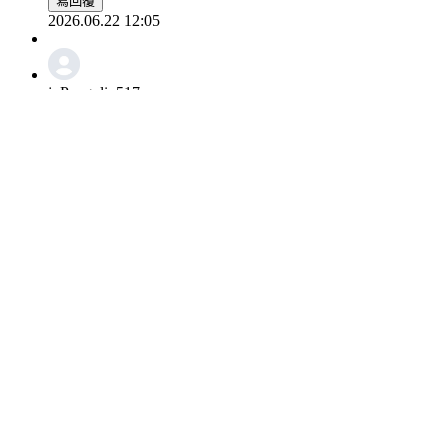
寫回覆
2026.06.22 12:05
joPangolin517
成賢，照片裡的你真是帥呆了！

你最近的顏值更是爆錶了！
0
寫回覆
2026.06.17 20:18
러스타