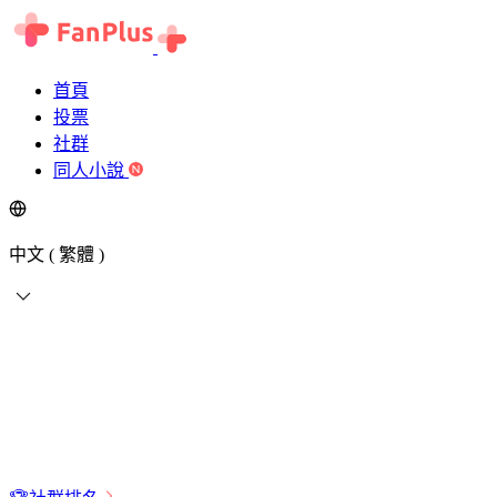
首頁
投票
社群
同人小說
中文 ( 繁體 )