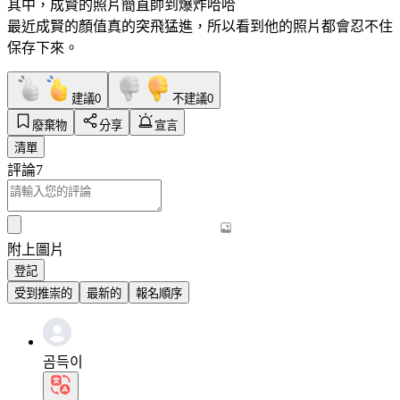
其中，成賢的照片簡直帥到爆炸哈哈
最近成賢的顏值真的突飛猛進，所以看到他的照片都會忍不住
保存下來。
建議
0
不建議
0
廢棄物
分享
宣言
清單
評論
7
附上圖片
登記
受到推崇的
最新的
報名順序
곰득이