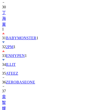
30
丁
海
寅
1
31
BABYMONSTER
1
32
2PM
1
33
ENHYPEN
1
34
ILLIT
35
ATEEZ
36
ZEROBASEONE
37
金
智
媛