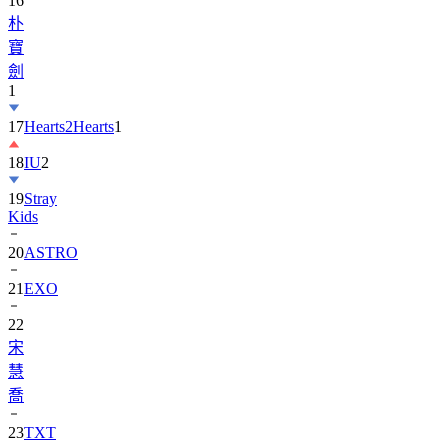
16
朴
寶
劍
1
17
Hearts2Hearts
1
18
IU
2
19
Stray
Kids
20
ASTRO
21
EXO
22
宋
慧
喬
23
TXT