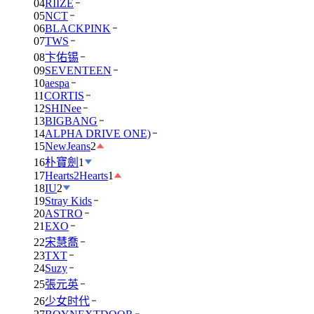
04
RIIZE
05
NCT
06
BLACKPINK
07
TWS
08
卞佑锡
09
SEVENTEEN
10
aespa
11
CORTIS
12
SHINee
13
BIGBANG
14
ALPHA DRIVE ONE)
15
NewJeans
2
16
朴寶劍
1
17
Hearts2Hearts
1
18
IU
2
19
Stray Kids
20
ASTRO
21
EXO
22
宋慧喬
23
TXT
24
Suzy
25
張元英
26
少女时代