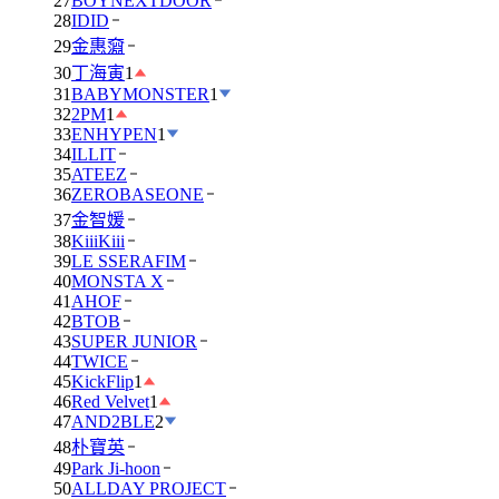
27
BOYNEXTDOOR
28
IDID
29
金惠奫
30
丁海寅
1
31
BABYMONSTER
1
32
2PM
1
33
ENHYPEN
1
34
ILLIT
35
ATEEZ
36
ZEROBASEONE
37
金智媛
38
KiiiKiii
39
LE SSERAFIM
40
MONSTA X
41
AHOF
42
BTOB
43
SUPER JUNIOR
44
TWICE
45
KickFlip
1
46
Red Velvet
1
47
AND2BLE
2
48
朴寶英
49
Park Ji-hoon
50
ALLDAY PROJECT