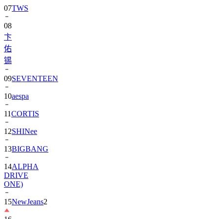
07
TWS
08
卞
佑
锡
09
SEVENTEEN
10
aespa
11
CORTIS
12
SHINee
13
BIGBANG
14
ALPHA
DRIVE
ONE)
15
NewJeans
2