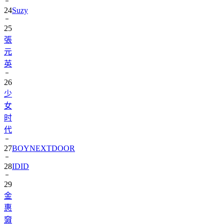
24
Suzy
25
張
元
英
26
少
女
时
代
27
BOYNEXTDOOR
28
IDID
29
金
惠
奫