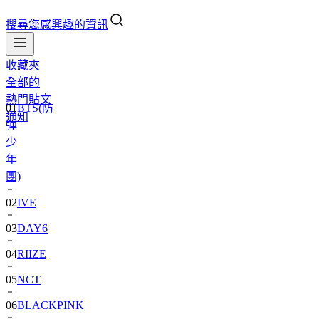
搜尋您感興趣的資訊
收藏夾
全部的
熱門貼文
01
BTS(防
通知
彈
少
年
團)
02
IVE
03
DAY6
04
RIIZE
05
NCT
06
BLACKPINK