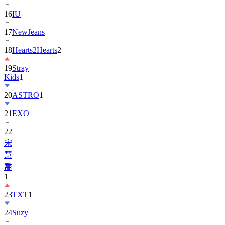
16
IU
17
NewJeans
18
Hearts2Hearts
2
19
Stray
Kids
1
20
ASTRO
1
21
EXO
22
宋
慧
喬
1
23
TXT
1
24
Suzy