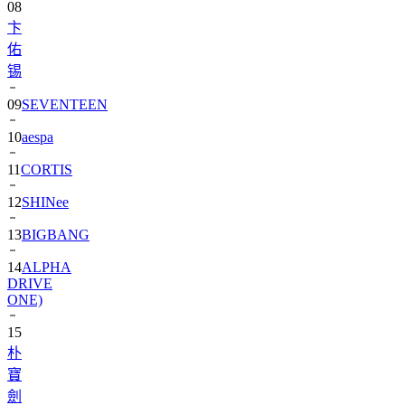
08
卞
佑
锡
09
SEVENTEEN
10
aespa
11
CORTIS
12
SHINee
13
BIGBANG
14
ALPHA
DRIVE
ONE)
15
朴
寶
劍