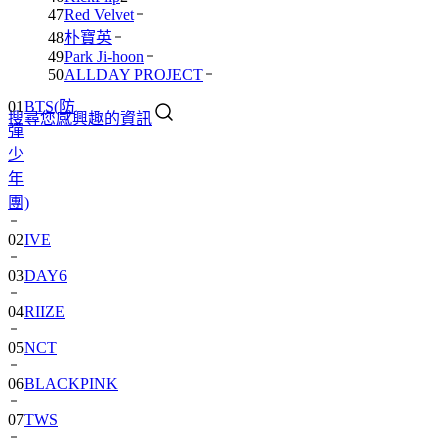
47
Red Velvet
48
朴寶英
49
Park Ji-hoon
50
ALLDAY PROJECT
01
BTS(防
搜尋您感興趣的資訊
彈
少
年
團)
02
IVE
03
DAY6
04
RIIZE
05
NCT
06
BLACKPINK
07
TWS