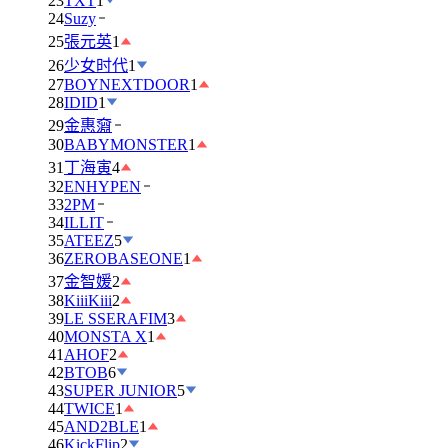
23
TXT
1
24
Suzy
25
張元英
1
26
少女时代
1
27
BOYNEXTDOOR
1
28
IDID
1
29
金惠奫
30
BABYMONSTER
1
31
丁海寅
4
32
ENHYPEN
33
2PM
34
ILLIT
35
ATEEZ
5
36
ZEROBASEONE
1
37
金智媛
2
38
KiiiKiii
2
39
LE SSERAFIM
3
40
MONSTA X
1
41
AHOF
2
42
BTOB
6
43
SUPER JUNIOR
5
44
TWICE
1
45
AND2BLE
1
46
KickFlip
2