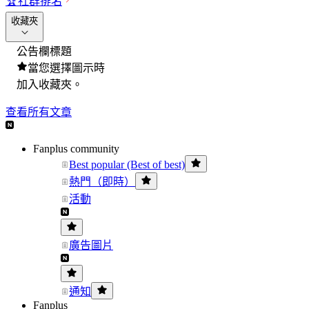
🏆
社群排名
收藏夾
公告欄標題
當您選擇圖示時
加入收藏夾。
查看所有文章
Fanplus community
Best popular (Best of best)
熱門（即時）
活動
廣告圖片
通知
Fanplus