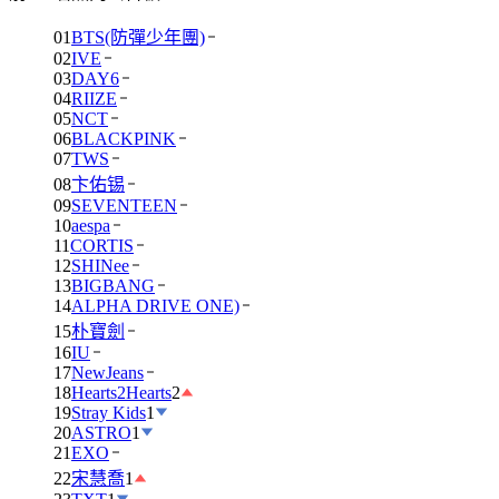
01
BTS(防彈少年團)
02
IVE
03
DAY6
04
RIIZE
05
NCT
06
BLACKPINK
07
TWS
08
卞佑锡
09
SEVENTEEN
10
aespa
11
CORTIS
12
SHINee
13
BIGBANG
14
ALPHA DRIVE ONE)
15
朴寶劍
16
IU
17
NewJeans
18
Hearts2Hearts
2
19
Stray Kids
1
20
ASTRO
1
21
EXO
22
宋慧喬
1