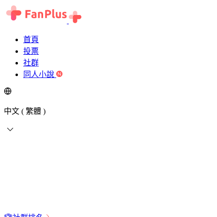
首頁
投票
社群
同人小說
中文 ( 繁體 )