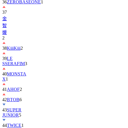
36
ZEROBASEONE
1
37
金
智
媛
2
38
KiiiKiii
2
39
LE
SSERAFIM
3
40
MONSTA
X
1
41
AHOF
2
42
BTOB
6
43
SUPER
JUNIOR
5
44
TWICE
1