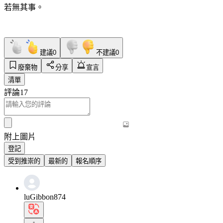
若無其事。
建議
0
不建議
0
廢棄物
分享
宣言
清單
評論
17
附上圖片
登記
受到推崇的
最新的
報名順序
luGibbon874