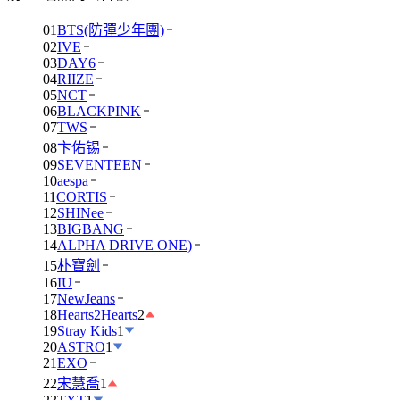
01
BTS(防彈少年團)
02
IVE
03
DAY6
04
RIIZE
05
NCT
06
BLACKPINK
07
TWS
08
卞佑锡
09
SEVENTEEN
10
aespa
11
CORTIS
12
SHINee
13
BIGBANG
14
ALPHA DRIVE ONE)
15
朴寶劍
16
IU
17
NewJeans
18
Hearts2Hearts
2
19
Stray Kids
1
20
ASTRO
1
21
EXO
22
宋慧喬
1