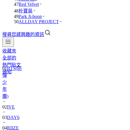
47
Red Velvet
48
朴寶英
49
Park Ji-hoon
50
ALLDAY PROJECT
搜尋您感興趣的資訊
收藏夾
全部的
熱門貼文
01
BTS(防
通知
彈
少
年
團)
02
IVE
03
DAY6
04
RIIZE