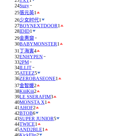
23
TXT
1
24
Suzy
25
張元英
1
26
少女时代
1
27
BOYNEXTDOOR
1
28
IDID
1
29
金惠奫
30
BABYMONSTER
1
31
丁海寅
4
32
ENHYPEN
33
2PM
34
ILLIT
35
ATEEZ
5
36
ZEROBASEONE
1
37
金智媛
2
38
KiiiKiii
2
39
LE SSERAFIM
3
40
MONSTA X
1
41
AHOF
2
42
BTOB
6
43
SUPER JUNIOR
5
44
TWICE
1
45
AND2BLE
1
46
KickFlip
2