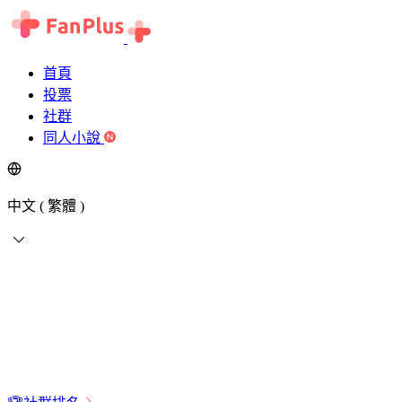
首頁
投票
社群
同人小說
中文 ( 繁體 )