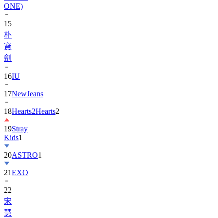
ONE)
15
朴
寶
劍
16
IU
17
NewJeans
18
Hearts2Hearts
2
19
Stray
Kids
1
20
ASTRO
1
21
EXO
22
宋
慧