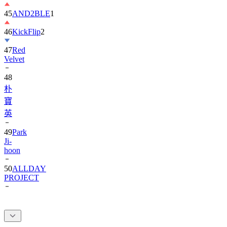
45
AND2BLE
1
46
KickFlip
2
47
Red
Velvet
48
朴
寶
英
49
Park
Ji-
hoon
50
ALLDAY
PROJECT