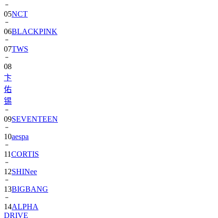
05
NCT
06
BLACKPINK
07
TWS
08
卞
佑
锡
09
SEVENTEEN
10
aespa
11
CORTIS
12
SHINee
13
BIGBANG
14
ALPHA
DRIVE