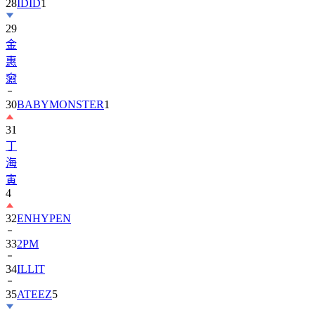
28
IDID
1
29
金
惠
奫
30
BABYMONSTER
1
31
丁
海
寅
4
32
ENHYPEN
33
2PM
34
ILLIT
35
ATEEZ
5