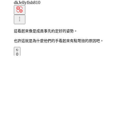
dkJellyfish810
這看起來像是成員事先約定好的姿勢。

也許這就是為什麼他們的手看起來有點彆扭的原因吧。
0
寫回覆
2026.07.01 20:56
sjOstrich739
這太酷了！

一隻手就能舉起艾菲爾鐵塔。