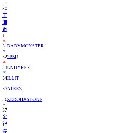
丁
海
寅
1
31
BABYMONSTER
1
32
2PM
1
33
ENHYPEN
1
34
ILLIT
35
ATEEZ
36
ZEROBASEONE
37
金
智
媛
38
KiiiKiii