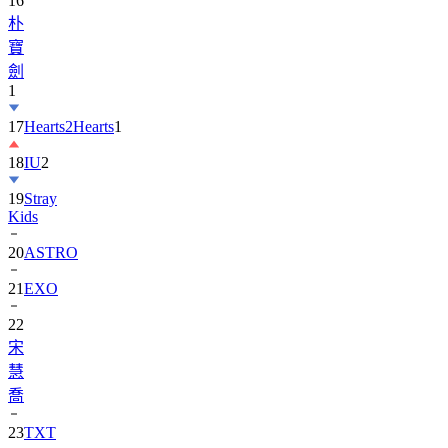
寶
劍
1
17
Hearts2Hearts
1
18
IU
2
19
Stray
Kids
20
ASTRO
21
EXO
22
宋
慧
喬
23
TXT
24
Suzy