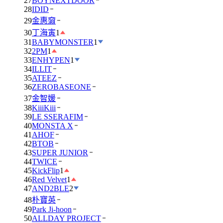
27
BOYNEXTDOOR
28
IDID
29
金惠奫
30
丁海寅
1
31
BABYMONSTER
1
32
2PM
1
33
ENHYPEN
1
34
ILLIT
35
ATEEZ
36
ZEROBASEONE
37
金智媛
38
KiiiKiii
39
LE SSERAFIM
40
MONSTA X
41
AHOF
42
BTOB
43
SUPER JUNIOR
44
TWICE
45
KickFlip
1
46
Red Velvet
1
47
AND2BLE
2
48
朴寶英
49
Park Ji-hoon
50
ALLDAY PROJECT