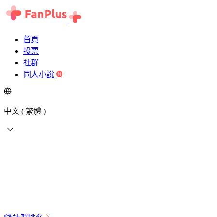
首頁
投票
社群
同人小說
中文 ( 繁體 )