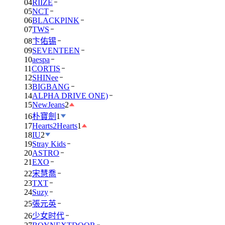
04
RIIZE
05
NCT
06
BLACKPINK
07
TWS
08
卞佑锡
09
SEVENTEEN
10
aespa
11
CORTIS
12
SHINee
13
BIGBANG
14
ALPHA DRIVE ONE)
15
NewJeans
2
16
朴寶劍
1
17
Hearts2Hearts
1
18
IU
2
19
Stray Kids
20
ASTRO
21
EXO
22
宋慧喬
23
TXT
24
Suzy
25
張元英
26
少女时代