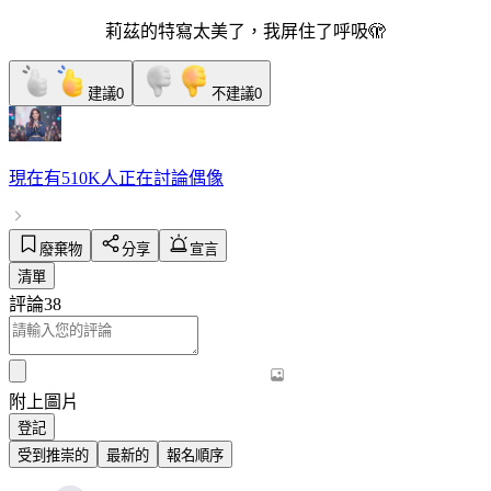
莉茲的特寫太美了，我屏住了呼吸🫣
建議
0
不建議
0
現在有
510K人
正在討論
偶像
廢棄物
分享
宣言
清單
評論
38
附上圖片
登記
受到推崇的
最新的
報名順序