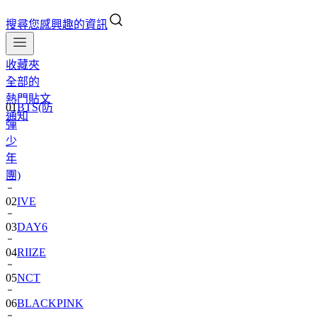
搜尋您感興趣的資訊
收藏夾
全部的
01
BTS(防
熱門貼文
彈
通知
少
年
團)
02
IVE
03
DAY6
04
RIIZE
05
NCT
06
BLACKPINK
07
TWS