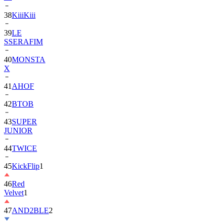
39
LE
SSERAFIM
40
MONSTA
X
41
AHOF
42
BTOB
43
SUPER
JUNIOR
44
TWICE
45
KickFlip
1
46
Red
Velvet
1
47
AND2BLE
2
48