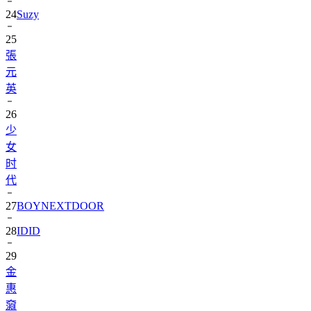
25
張
元
英
26
少
女
时
代
27
BOYNEXTDOOR
28
IDID
29
金
惠
奫
30