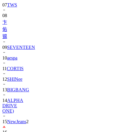
08
卞
佑
锡
09
SEVENTEEN
10
aespa
11
CORTIS
12
SHINee
13
BIGBANG
14
ALPHA
DRIVE
ONE)
15
NewJeans
2
16
朴