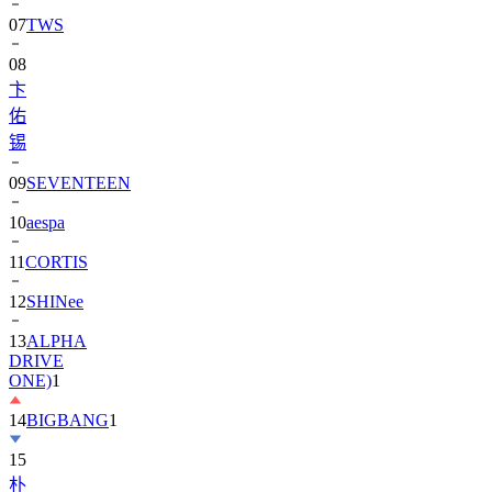
07
TWS
08
卞
佑
锡
09
SEVENTEEN
10
aespa
11
CORTIS
12
SHINee
13
ALPHA
DRIVE
ONE)
1
14
BIGBANG
1
15
朴