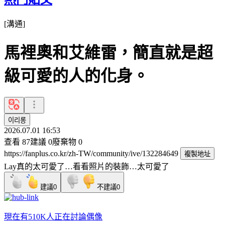
[
溝通
]
馬裡奧和艾維雷，簡直就是超
級可愛的人的化身。
이리롱
2026.07.01 16:53
查看
87
建議
0
廢棄物
0
https://fanplus.co.kr/zh-TW/community/ive/132284649
複製地址
Lay真的太可愛了…看看照片的裝飾…太可愛了
建議
0
不建議
0
現在有
510K人
正在討論
偶像