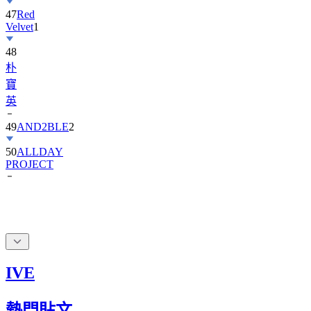
47
Red
Velvet
1
48
朴
寶
英
49
AND2BLE
2
50
ALLDAY
PROJECT
IVE
熱門貼文