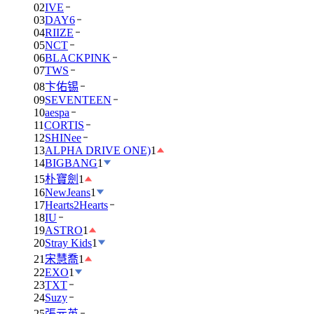
02
IVE
03
DAY6
04
RIIZE
05
NCT
06
BLACKPINK
07
TWS
08
卞佑锡
09
SEVENTEEN
10
aespa
11
CORTIS
12
SHINee
13
ALPHA DRIVE ONE)
1
14
BIGBANG
1
15
朴寶劍
1
16
NewJeans
1
17
Hearts2Hearts
18
IU
19
ASTRO
1
20
Stray Kids
1
21
宋慧喬
1
22
EXO
1
23
TXT
24
Suzy
25
張元英