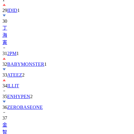
29
IDID
1
30
丁
海
寅
31
2PM
1
32
BABYMONSTER
1
33
ATEEZ
2
34
ILLIT
35
ENHYPEN
2
36
ZEROBASEONE
37
金
智