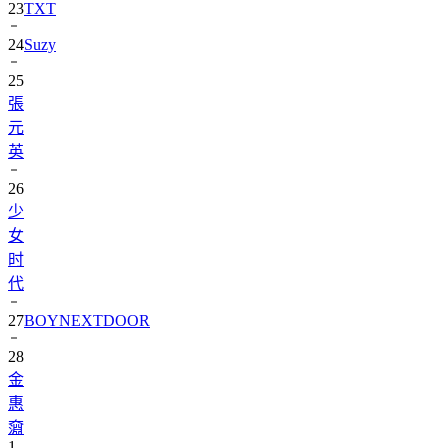
23
TXT
24
Suzy
25
張
元
英
26
少
女
时
代
27
BOYNEXTDOOR
28
金
惠
奫
1