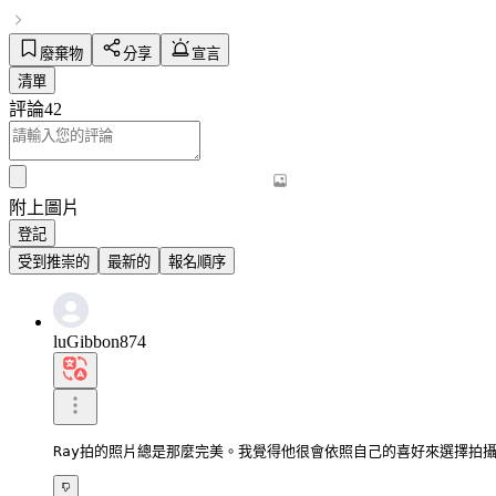
廢棄物
分享
宣言
清單
評論
42
附上圖片
登記
受到推崇的
最新的
報名順序
luGibbon874
Ray拍的照片總是那麼完美。我覺得他很會依照自己的喜好來選擇拍