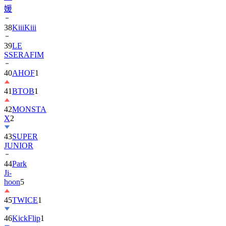
媛
38
KiiiKiii
39
LE
SSERAFIM
40
AHOF
1
41
BTOB
1
42
MONSTA
X
2
43
SUPER
JUNIOR
44
Park
Ji-
hoon
5
45
TWICE
1
46
KickFlip
1