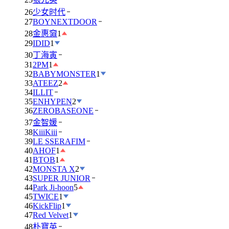
26
少女时代
27
BOYNEXTDOOR
28
金惠奫
1
29
IDID
1
30
丁海寅
31
2PM
1
32
BABYMONSTER
1
33
ATEEZ
2
34
ILLIT
35
ENHYPEN
2
36
ZEROBASEONE
37
金智媛
38
KiiiKiii
39
LE SSERAFIM
40
AHOF
1
41
BTOB
1
42
MONSTA X
2
43
SUPER JUNIOR
44
Park Ji-hoon
5
45
TWICE
1
46
KickFlip
1
47
Red Velvet
1
48
朴寶英