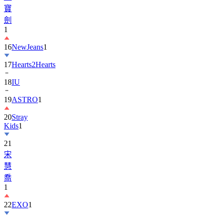
寶
劍
1
16
NewJeans
1
17
Hearts2Hearts
18
IU
19
ASTRO
1
20
Stray
Kids
1
21
宋
慧
喬
1
22
EXO
1