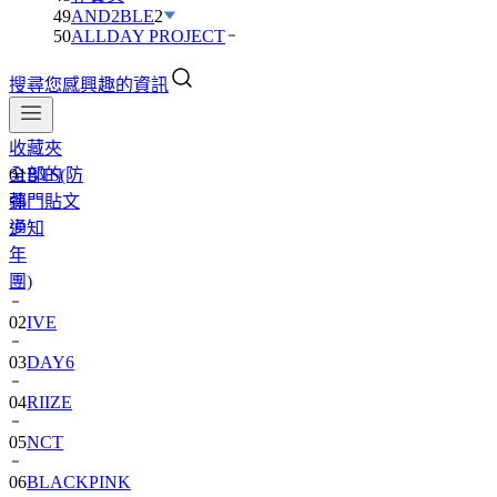
49
AND2BLE
2
50
ALLDAY PROJECT
搜尋您感興趣的資訊
收藏夾
全部的
01
BTS(防
熱門貼文
彈
通知
少
年
團)
02
IVE
03
DAY6
04
RIIZE
05
NCT
06
BLACKPINK