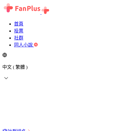
首頁
投票
社群
同人小說
中文 ( 繁體 )