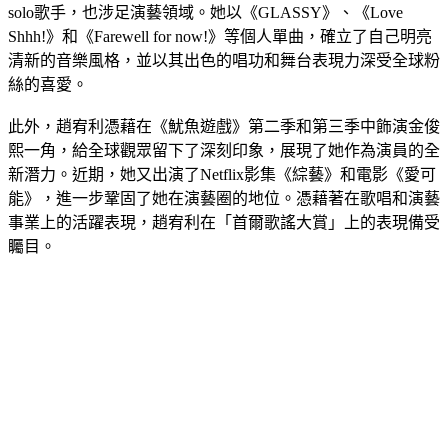
solo歌手，也涉足演藝領域。她以《GLASSY》、《Love
Shhh!》和《Farewell for now!》等個人單曲，確立了自己明亮
清新的音樂風格，並以其出色的唱功和舞台表現力深受全球粉
絲的喜愛。
此外，趙宥利憑藉在《魷魚遊戲》第二季和第三季中飾演金俊
熙一角，給全球觀眾留下了深刻印象，展現了她作為演員的全
新潛力。近期，她又出演了Netflix影集《綜藝》和電影《愛可
能》，進一步鞏固了她在演藝圈的地位。憑藉著在歌唱和演藝
事業上的活躍表現，趙宥利在「首爾歌謠大賞」上的表現備受
矚目。