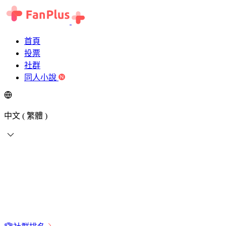
首頁
投票
社群
同人小說
中文 ( 繁體 )