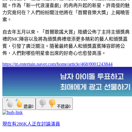
賦。作為「新一代浪漫喜劇」的冉冉升起的新星，許南俊的魅
力究竟何在？人們紛紛關注他將在「首爾音樂大獎」上揭曉答
案。
自去年五月以來，「首爾歌謠大賞」陸續公佈了主持主頒獎典
禮的MC陣容以及將為頒獎典禮增添更多精彩的藝人和頒獎嘉
賓，引發了廣泛關注。隨著最終藝人和頒獎嘉賓陣容即將公
佈，人們對哪些明星會出席的好奇心也愈發高漲。
https://m.entertain.naver.com/home/article/468/0001243844
建議
0
不建議
0
現在有
286K人
正在討論
演員