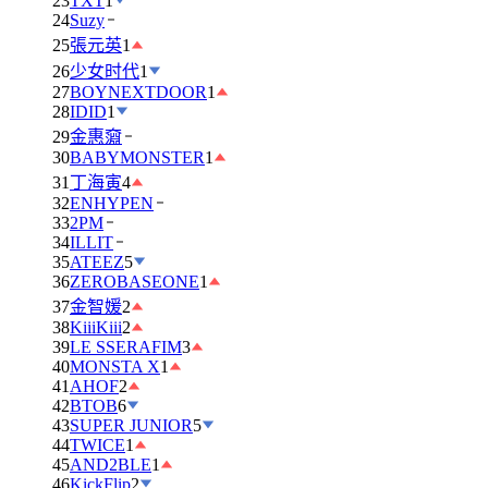
23
TXT
1
24
Suzy
25
張元英
1
26
少女时代
1
27
BOYNEXTDOOR
1
28
IDID
1
29
金惠奫
30
BABYMONSTER
1
31
丁海寅
4
32
ENHYPEN
33
2PM
34
ILLIT
35
ATEEZ
5
36
ZEROBASEONE
1
37
金智媛
2
38
KiiiKiii
2
39
LE SSERAFIM
3
40
MONSTA X
1
41
AHOF
2
42
BTOB
6
43
SUPER JUNIOR
5
44
TWICE
1
45
AND2BLE
1
46
KickFlip
2