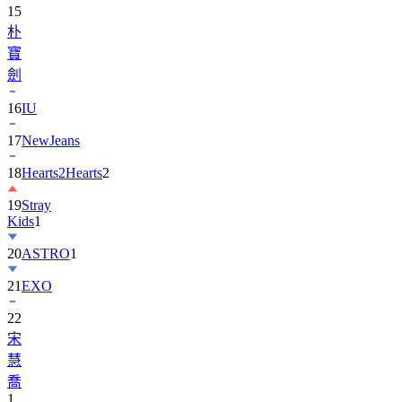
15
朴
寶
劍
16
IU
17
NewJeans
18
Hearts2Hearts
2
19
Stray
Kids
1
20
ASTRO
1
21
EXO
22
宋
慧
喬
1