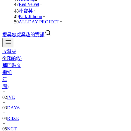
47
Red Velvet
48
朴寶英
49
Park Ji-hoon
50
ALLDAY PROJECT
搜尋您感興趣的資訊
收藏夾
全部的
01
BTS(防
熱門貼文
彈
通知
少
年
團)
02
IVE
03
DAY6
04
RIIZE
05
NCT