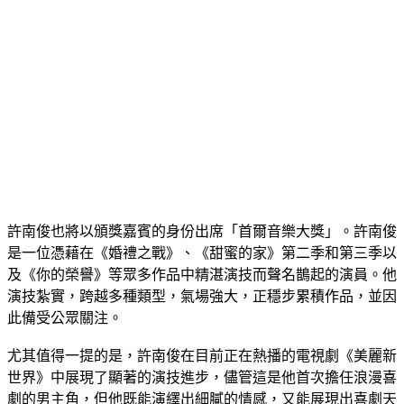
許南俊也將以頒獎嘉賓的身份出席「首爾音樂大獎」。許南俊
是一位憑藉在《婚禮之戰》、《甜蜜的家》第二季和第三季以
及《你的榮譽》等眾多作品中精湛演技而聲名鵲起的演員。他
演技紮實，跨越多種類型，氣場強大，正穩步累積作品，並因
此備受公眾關注。
尤其值得一提的是，許南俊在目前正在熱播的電視劇《美麗新
世界》中展現了顯著的演技進步，儘管這是他首次擔任浪漫喜
劇的男主角，但他既能演繹出細膩的情感，又能展現出喜劇天