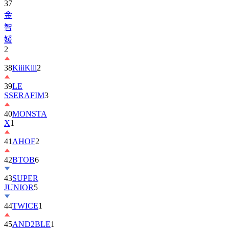
37
金
智
媛
2
38
KiiiKiii
2
39
LE
SSERAFIM
3
40
MONSTA
X
1
41
AHOF
2
42
BTOB
6
43
SUPER
JUNIOR
5
44
TWICE
1
45
AND2BLE
1