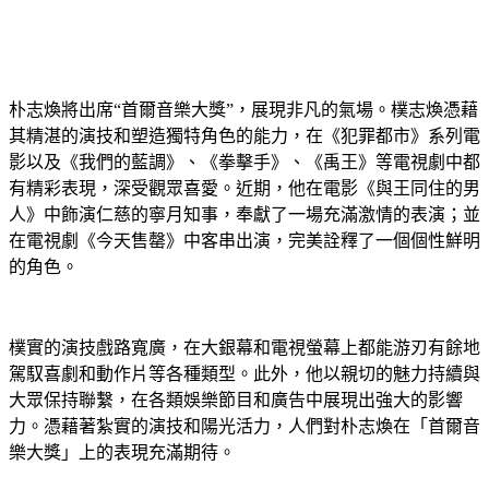
朴志煥將出席“首爾音樂大獎”，展現非凡的氣場。樸志煥憑藉
其精湛的演技和塑造獨特角色的能力，在《犯罪都市》系列電
影以及《我們的藍調》、《拳擊手》、《禹王》等電視劇中都
有精彩表現，深受觀眾喜愛。近期，他在電影《與王同住的男
人》中飾演仁慈的寧月知事，奉獻了一場充滿激情的表演；並
在電視劇《今天售罄》中客串出演，完美詮釋了一個個性鮮明
的角色。
樸實的演技戲路寬廣，在大銀幕和電視螢幕上都能游刃有餘地
駕馭喜劇和動作片等各種類型。此外，他以親切的魅力持續與
大眾保持聯繫，在各類娛樂節目和廣告中展現出強大的影響
力。憑藉著紮實的演技和陽光活力，人們對朴志煥在「首爾音
樂大獎」上的表現充滿期待。