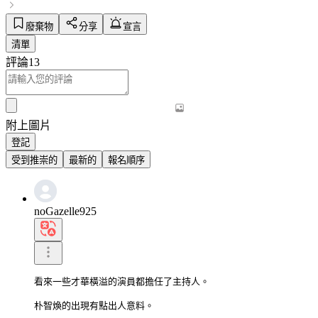
廢棄物
分享
宣言
清單
評論
13
附上圖片
登記
受到推崇的
最新的
報名順序
noGazelle925
看來一些才華橫溢的演員都擔任了主持人。

朴智煥的出現有點出人意料。