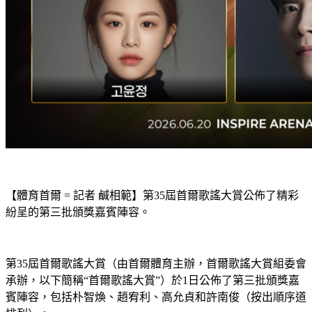
【體育首爾 = 記者 鹹相範】第35屆首爾歌謠大賞公佈了精彩
紛呈的第三批頒獎嘉賓陣容。
第35屆首爾歌謠大賞（由首爾體育主辦，首爾歌謠大賞組委會
承辦，以下簡稱“首爾歌謠大賞”）於1日公佈了第三批頒獎嘉
賓陣容，包括朴智煥、趙宥利、高允貞和許南俊（按出順序道