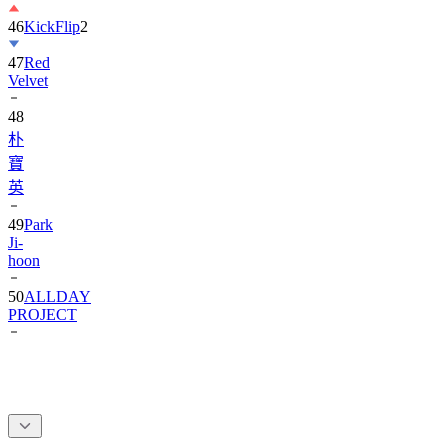
46
KickFlip
2
47
Red
Velvet
48
朴
寶
英
49
Park
Ji-
hoon
50
ALLDAY
PROJECT