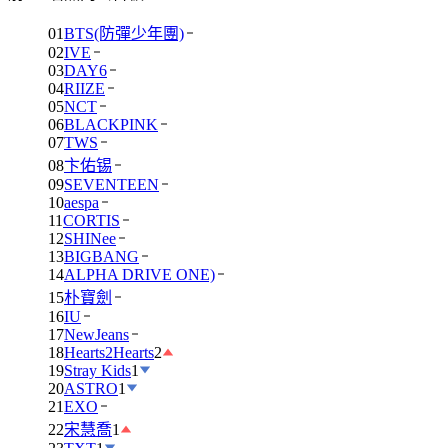
01
BTS(防彈少年團)
02
IVE
03
DAY6
04
RIIZE
05
NCT
06
BLACKPINK
07
TWS
08
卞佑锡
09
SEVENTEEN
10
aespa
11
CORTIS
12
SHINee
13
BIGBANG
14
ALPHA DRIVE ONE)
15
朴寶劍
16
IU
17
NewJeans
18
Hearts2Hearts
2
19
Stray Kids
1
20
ASTRO
1
21
EXO
22
宋慧喬
1