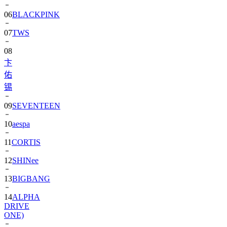
06
BLACKPINK
07
TWS
08
卞
佑
锡
09
SEVENTEEN
10
aespa
11
CORTIS
12
SHINee
13
BIGBANG
14
ALPHA
DRIVE
ONE)