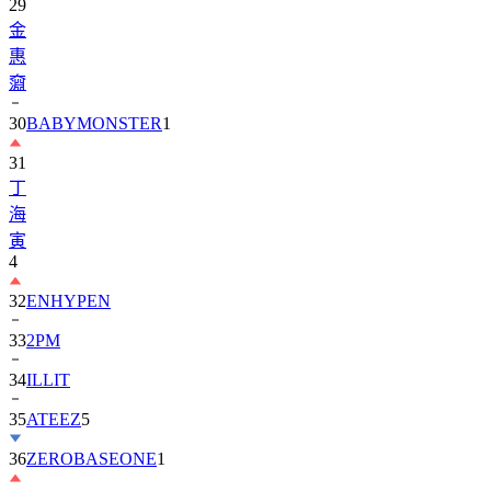
29
金
惠
奫
30
BABYMONSTER
1
31
丁
海
寅
4
32
ENHYPEN
33
2PM
34
ILLIT
35
ATEEZ
5
36
ZEROBASEONE
1