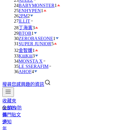
23
ATEEZ
24
BABYMONSTER
1
25
ENHYPEN
1
26
2PM
2
27
ILLIT
28
丁海寅
3
29
BTOB
1
30
ZEROBASEONE
1
31
SUPER JUNIOR
5
32
金智媛
1
33
KiiiKiii
3
34
MONSTA X
35
LE SSERAFIM
36
AHOF
4
搜尋您感興趣的資訊
收藏夾
全部的
01
BTS(防
熱門貼文
彈
通知
少
年