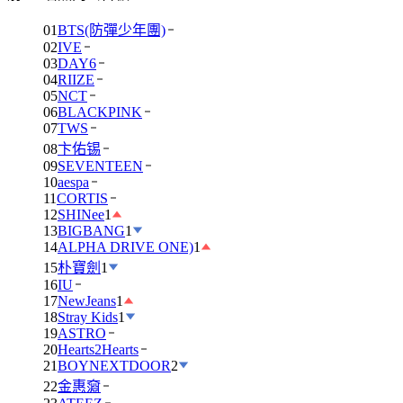
01
BTS(防彈少年團)
02
IVE
03
DAY6
04
RIIZE
05
NCT
06
BLACKPINK
07
TWS
08
卞佑锡
09
SEVENTEEN
10
aespa
11
CORTIS
12
SHINee
1
13
BIGBANG
1
14
ALPHA DRIVE ONE)
1
15
朴寶劍
1
16
IU
17
NewJeans
1
18
Stray Kids
1
19
ASTRO
20
Hearts2Hearts
21
BOYNEXTDOOR
2
22
金惠奫