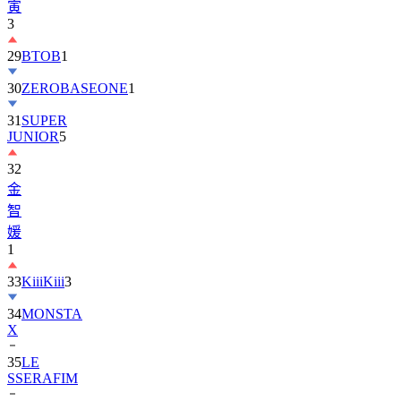
寅
3
29
BTOB
1
30
ZEROBASEONE
1
31
SUPER
JUNIOR
5
32
金
智
媛
1
33
KiiiKiii
3
34
MONSTA
X
35
LE
SSERAFIM