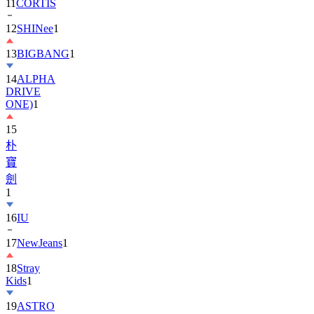
11
CORTIS
12
SHINee
1
13
BIGBANG
1
14
ALPHA
DRIVE
ONE)
1
15
朴
寶
劍
1
16
IU
17
NewJeans
1
18
Stray
Kids
1
19
ASTRO