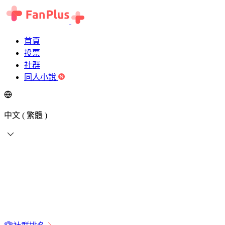
首頁
投票
社群
同人小說
中文 ( 繁體 )