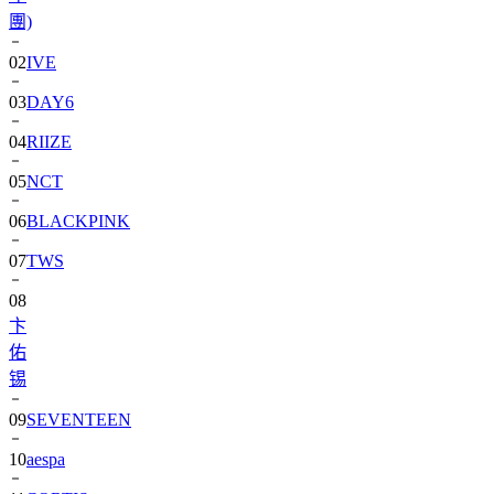
團)
02
IVE
03
DAY6
04
RIIZE
05
NCT
06
BLACKPINK
07
TWS
08
卞
佑
锡
09
SEVENTEEN
10
aespa