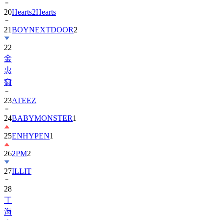
20
Hearts2Hearts
21
BOYNEXTDOOR
2
22
金
惠
奫
23
ATEEZ
24
BABYMONSTER
1
25
ENHYPEN
1
26
2PM
2
27
ILLIT
28
丁
海