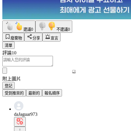
建議
0
不建議
0
廢棄物
分享
宣言
清單
評論
10
附上圖片
登記
受到推崇的
最新的
報名順序
daJaguar973