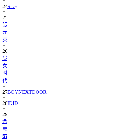
25
張
元
英
26
少
女
时
代
27
BOYNEXTDOOR
28
IDID
29
金
惠
奫
30