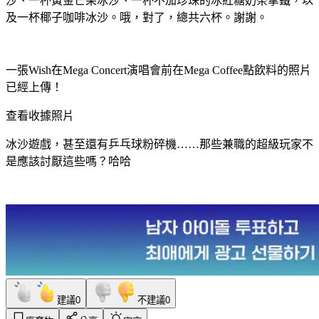
沙、一杯黃金芒果冰沙、一杯不加珍珠的冰紅糖奶茶拿鐵，以
及一杯椰子咖啡冰沙。哦，對了，總共六杯。謝謝。
一張Wish在Mega Concert演唱會前在Mega Coffee點飲料的照片
已經上傳！
查看收據照片
冰沙遊戲，甚至還有乒乓球粉碎機……那些兼職的超級玩家不
是應該討厭這些嗎？哈哈
建議
0
不建議
0