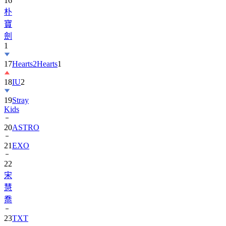
寶
劍
1
17
Hearts2Hearts
1
18
IU
2
19
Stray
Kids
20
ASTRO
21
EXO
22
宋
慧
喬
23
TXT
24
Suzy