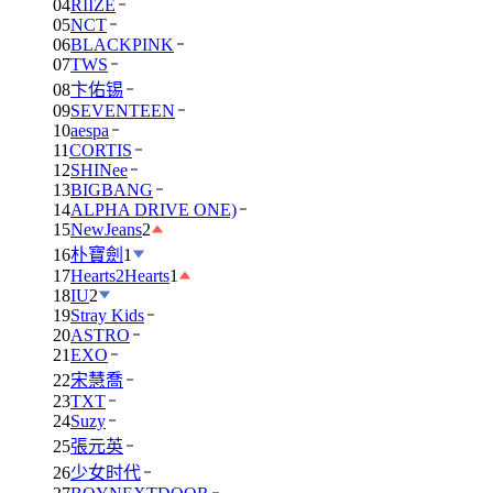
04
RIIZE
05
NCT
06
BLACKPINK
07
TWS
08
卞佑锡
09
SEVENTEEN
10
aespa
11
CORTIS
12
SHINee
13
BIGBANG
14
ALPHA DRIVE ONE)
15
NewJeans
2
16
朴寶劍
1
17
Hearts2Hearts
1
18
IU
2
19
Stray Kids
20
ASTRO
21
EXO
22
宋慧喬
23
TXT
24
Suzy
25
張元英
26
少女时代