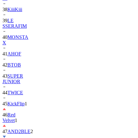
39
LE
SSERAFIM
40
MONSTA
X
41
AHOF
42
BTOB
43
SUPER
JUNIOR
44
TWICE
45
KickFlip
1
46
Red
Velvet
1
47
AND2BLE
2
48