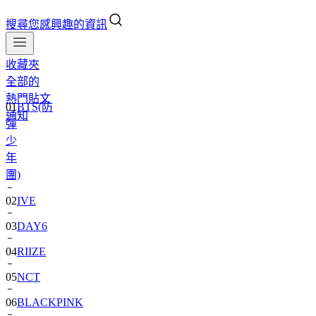
搜尋您感興趣的資訊
收藏夾
全部的
01
BTS(防
熱門貼文
彈
通知
少
年
團)
02
IVE
03
DAY6
04
RIIZE
05
NCT
06
BLACKPINK
07
TWS