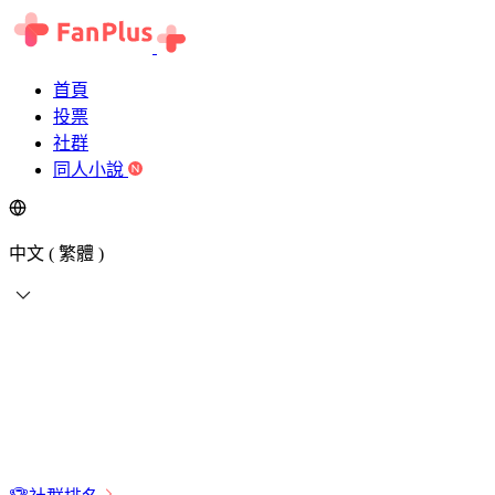
首頁
投票
社群
同人小說
中文 ( 繁體 )