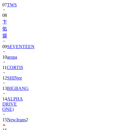
08
卞
佑
锡
09
SEVENTEEN
10
aespa
11
CORTIS
12
SHINee
13
BIGBANG
14
ALPHA
DRIVE
ONE)
15
NewJeans
2
16
朴