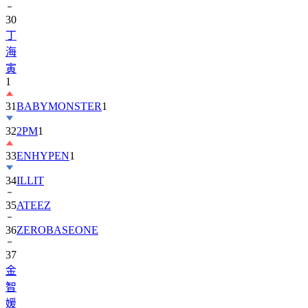
丁
海
寅
1
31
BABYMONSTER
1
32
2PM
1
33
ENHYPEN
1
34
ILLIT
35
ATEEZ
36
ZEROBASEONE
37
金
智
媛
38
KiiiKiii