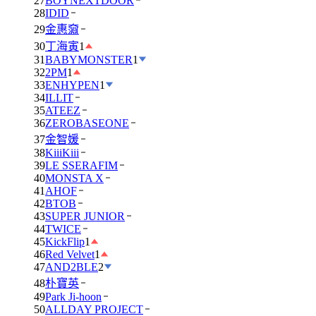
27
BOYNEXTDOOR
28
IDID
29
金惠奫
30
丁海寅
1
31
BABYMONSTER
1
32
2PM
1
33
ENHYPEN
1
34
ILLIT
35
ATEEZ
36
ZEROBASEONE
37
金智媛
38
KiiiKiii
39
LE SSERAFIM
40
MONSTA X
41
AHOF
42
BTOB
43
SUPER JUNIOR
44
TWICE
45
KickFlip
1
46
Red Velvet
1
47
AND2BLE
2
48
朴寶英
49
Park Ji-hoon
50
ALLDAY PROJECT