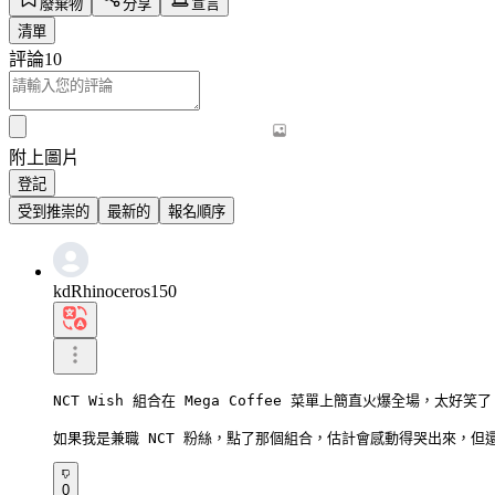
廢棄物
分享
宣言
清單
評論
10
附上圖片
登記
受到推崇的
最新的
報名順序
kdRhinoceros150
NCT Wish 組合在 Mega Coffee 菜單上簡直火爆全場，太好笑了。
如果我是兼職 NCT 粉絲，點了那個組合，估計會感動得哭出來，但還
0