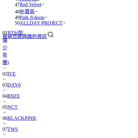
47
Red Velvet
48
朴寶英
49
Park Ji-hoon
50
ALLDAY PROJECT
01
BTS(防
搜尋您感興趣的資訊
彈
少
年
團)
02
IVE
03
DAY6
04
RIIZE
05
NCT
06
BLACKPINK
07
TWS