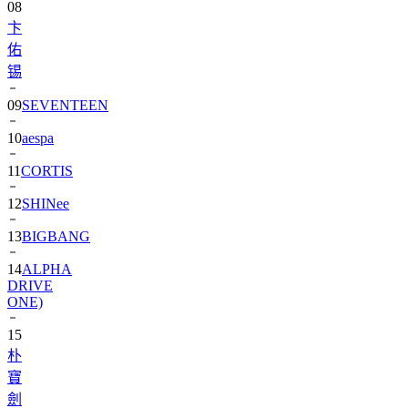
08
卞
佑
锡
09
SEVENTEEN
10
aespa
11
CORTIS
12
SHINee
13
BIGBANG
14
ALPHA
DRIVE
ONE)
15
朴
寶
劍