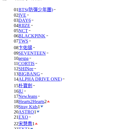
01
BTS(防彈少年團)
02
IVE
03
DAY6
04
RIIZE
05
NCT
06
BLACKPINK
07
TWS
08
卞佑锡
09
SEVENTEEN
10
aespa
11
CORTIS
12
SHINee
13
BIGBANG
14
ALPHA DRIVE ONE)
15
朴寶劍
16
IU
17
NewJeans
18
Hearts2Hearts
2
19
Stray Kids
1
20
ASTRO
1
21
EXO
22
宋慧喬
1