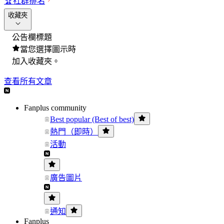
🏆
社群排名
收藏夾
公告欄標題
當您選擇圖示時
加入收藏夾。
查看所有文章
Fanplus community
Best popular (Best of best)
熱門（即時）
活動
廣告圖片
通知
Fanplus