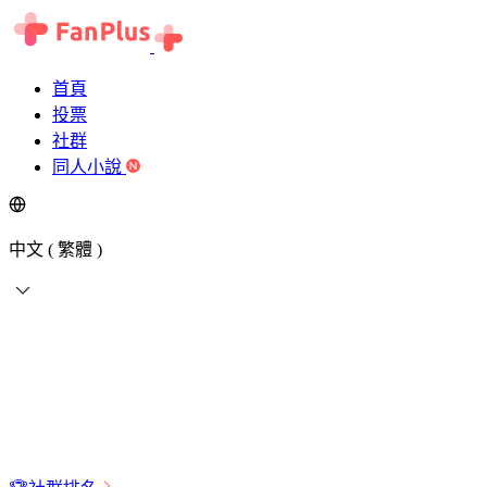
首頁
投票
社群
同人小說
中文 ( 繁體 )