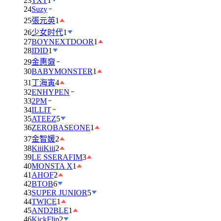
23
TXT
1
24
Suzy
25
張元英
1
26
少女时代
1
27
BOYNEXTDOOR
1
28
IDID
1
29
金惠奫
30
BABYMONSTER
1
31
丁海寅
4
32
ENHYPEN
33
2PM
34
ILLIT
35
ATEEZ
5
36
ZEROBASEONE
1
37
金智媛
2
38
KiiiKiii
2
39
LE SSERAFIM
3
40
MONSTA X
1
41
AHOF
2
42
BTOB
6
43
SUPER JUNIOR
5
44
TWICE
1
45
AND2BLE
1
46
KickFlip
2