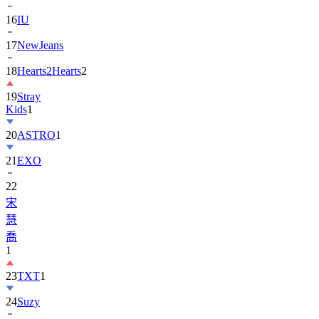
16
IU
17
NewJeans
18
Hearts2Hearts
2
19
Stray
Kids
1
20
ASTRO
1
21
EXO
22
宋
慧
喬
1
23
TXT
1
24
Suzy