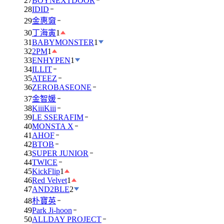
27
BOYNEXTDOOR
28
IDID
29
金惠奫
30
丁海寅
1
31
BABYMONSTER
1
32
2PM
1
33
ENHYPEN
1
34
ILLIT
35
ATEEZ
36
ZEROBASEONE
37
金智媛
38
KiiiKiii
39
LE SSERAFIM
40
MONSTA X
41
AHOF
42
BTOB
43
SUPER JUNIOR
44
TWICE
45
KickFlip
1
46
Red Velvet
1
47
AND2BLE
2
48
朴寶英
49
Park Ji-hoon
50
ALLDAY PROJECT