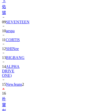
卞
佑
锡
09
SEVENTEEN
10
aespa
11
CORTIS
12
SHINee
13
BIGBANG
14
ALPHA
DRIVE
ONE)
15
NewJeans
2
16
朴
寶
劍