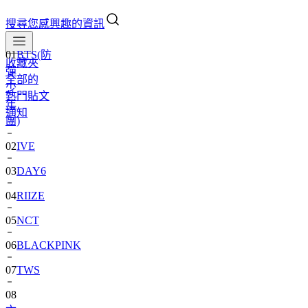
搜尋您感興趣的資訊
01
BTS(防
收藏夾
彈
全部的
少
熱門貼文
年
通知
團)
02
IVE
03
DAY6
04
RIIZE
05
NCT
06
BLACKPINK
07
TWS
08