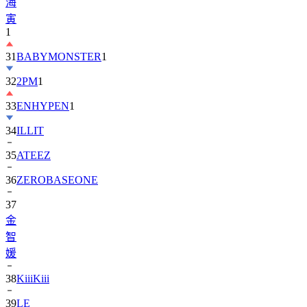
海
寅
1
31
BABYMONSTER
1
32
2PM
1
33
ENHYPEN
1
34
ILLIT
35
ATEEZ
36
ZEROBASEONE
37
金
智
媛
38
KiiiKiii
39
LE