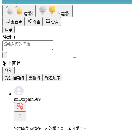
建議
0
不建議
0
廢棄物
分享
宣言
清單
評論
10
附上圖片
登記
受到推崇的
最新的
報名順序
soDolphin589
它們背對背擠在一起的樣子真是太可愛了。
