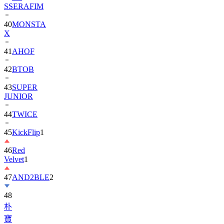
SSERAFIM
40
MONSTA
X
41
AHOF
42
BTOB
43
SUPER
JUNIOR
44
TWICE
45
KickFlip
1
46
Red
Velvet
1
47
AND2BLE
2
48
朴
寶