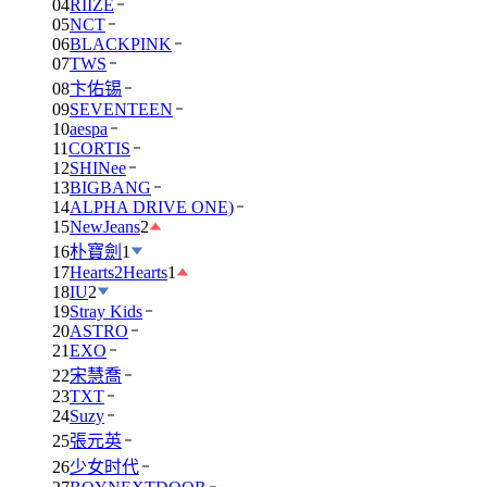
04
RIIZE
05
NCT
06
BLACKPINK
07
TWS
08
卞佑锡
09
SEVENTEEN
10
aespa
11
CORTIS
12
SHINee
13
BIGBANG
14
ALPHA DRIVE ONE)
15
NewJeans
2
16
朴寶劍
1
17
Hearts2Hearts
1
18
IU
2
19
Stray Kids
20
ASTRO
21
EXO
22
宋慧喬
23
TXT
24
Suzy
25
張元英
26
少女时代