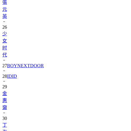
張
元
英
26
少
女
时
代
27
BOYNEXTDOOR
28
IDID
29
金
惠
奫
30
丁