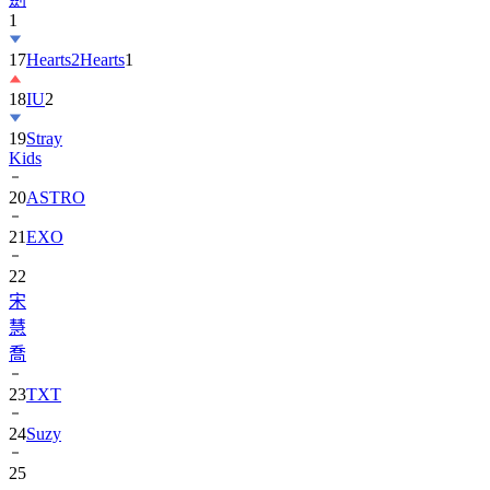
1
17
Hearts2Hearts
1
18
IU
2
19
Stray
Kids
20
ASTRO
21
EXO
22
宋
慧
喬
23
TXT
24
Suzy
25