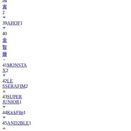
寅
2
39
AHOF
1
40
金
智
媛
41
MONSTA
X
2
42
LE
SSERAFIM
2
43
SUPER
JUNIOR
1
44
KickFlip
1
45
AND2BLE
1