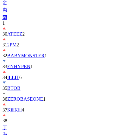
金
惠
奫
1
30
ATEEZ
2
31
2PM
2
32
BABYMONSTER
1
33
ENHYPEN
1
34
ILLIT
6
35
BTOB
36
ZEROBASEONE
1
37
KiiiKiii
4
38
丁
海