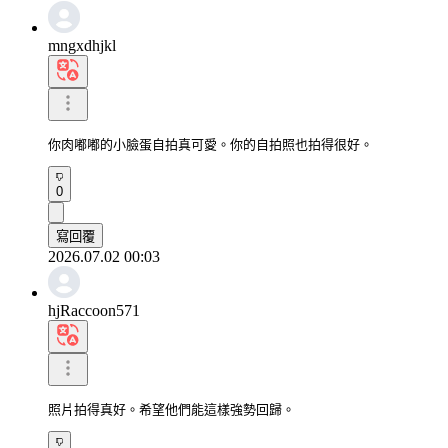
mngxdhjkl
你肉嘟嘟的小臉蛋自拍真可愛。你的自拍照也拍得很好。
0
寫回覆
2026.07.02 00:03
hjRaccoon571
照片拍得真好。希望他們能這樣強勢回歸。