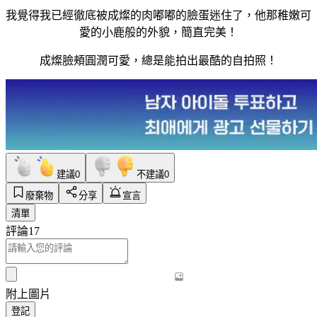
我覺得我已經徹底被成燦的肉嘟嘟的臉蛋迷住了，他那稚嫩可
愛的小鹿般的外貌，簡直完美！
成燦臉頰圓潤可愛，總是能拍出最酷的自拍照！
建議
0
不建議
0
廢棄物
分享
宣言
清單
評論
17
附上圖片
登記