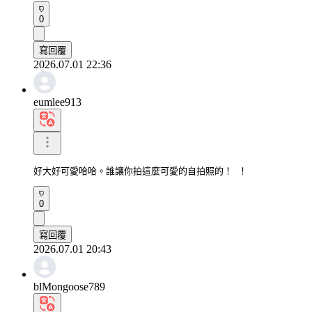
0
寫回覆
2026.07.01 22:36
eumlee913
好大好可愛哈哈。誰讓你拍這麼可愛的自拍照的！ ！
0
寫回覆
2026.07.01 20:43
blMongoose789