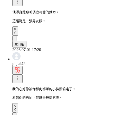
他渾身散發著俏皮可愛的魅力。

這絕對是一張男友照。
0
寫回覆
2026.07.01 17:20
phjlal45
我的心好像被你那肉嘟嘟的小臉蛋偷走了。

看著你的自拍，我感覺神清氣爽。
0