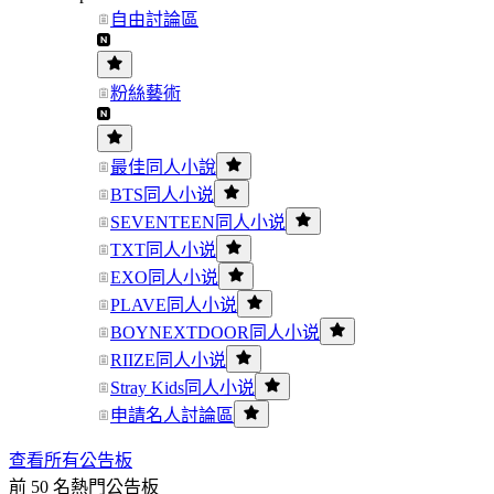
自由討論區
粉絲藝術
最佳同人小說
BTS同人小说
SEVENTEEN同人小说
TXT同人小说
EXO同人小说
PLAVE同人小说
BOYNEXTDOOR同人小说
RIIZE同人小说
Stray Kids同人小说
申請名人討論區
查看所有公告板
前 50 名熱門公告板