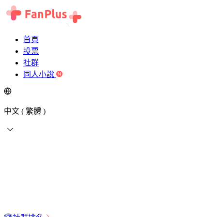
首頁
投票
社群
同人小說
中文 ( 繁體 )