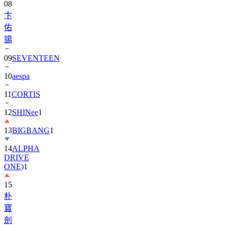
08
卞
佑
锡
09
SEVENTEEN
10
aespa
11
CORTIS
12
SHINee
1
13
BIGBANG
1
14
ALPHA
DRIVE
ONE)
1
15
朴
寶
劍