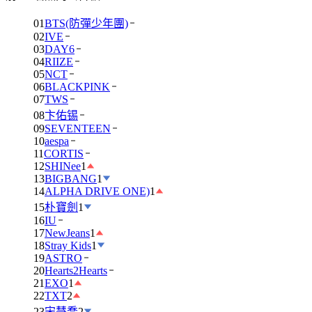
01
BTS(防彈少年團)
02
IVE
03
DAY6
04
RIIZE
05
NCT
06
BLACKPINK
07
TWS
08
卞佑锡
09
SEVENTEEN
10
aespa
11
CORTIS
12
SHINee
1
13
BIGBANG
1
14
ALPHA DRIVE ONE)
1
15
朴寶劍
1
16
IU
17
NewJeans
1
18
Stray Kids
1
19
ASTRO
20
Hearts2Hearts
21
EXO
1
22
TXT
2
23
宋慧喬
2