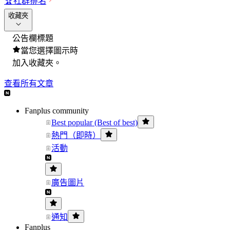
🏆
社群排名
收藏夾
公告欄標題
當您選擇圖示時
加入收藏夾。
查看所有文章
Fanplus community
Best popular (Best of best)
熱門（即時）
活動
廣告圖片
通知
Fanplus