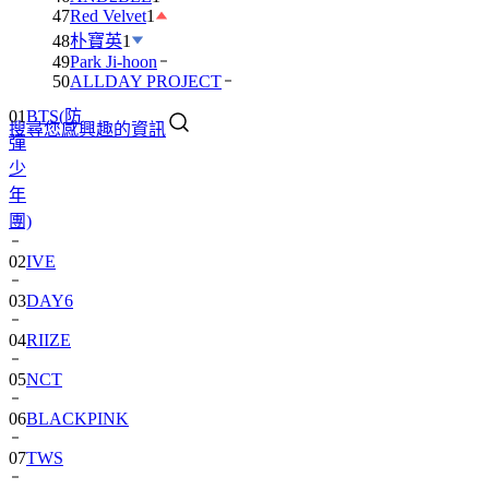
47
Red Velvet
1
48
朴寶英
1
49
Park Ji-hoon
50
ALLDAY PROJECT
01
BTS(防
搜尋您感興趣的資訊
彈
少
年
團)
02
IVE
03
DAY6
04
RIIZE
05
NCT
06
BLACKPINK
07
TWS