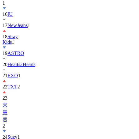
1
16
IU
17
NewJeans
1
18
Stray
Kids
1
19
ASTRO
20
Hearts2Hearts
21
EXO
1
22
TXT
2
23
宋
慧
喬
2
24
Suzy
1