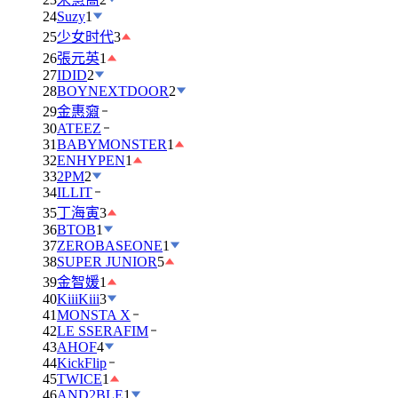
24
Suzy
1
25
少女时代
3
26
張元英
1
27
IDID
2
28
BOYNEXTDOOR
2
29
金惠奫
30
ATEEZ
31
BABYMONSTER
1
32
ENHYPEN
1
33
2PM
2
34
ILLIT
35
丁海寅
3
36
BTOB
1
37
ZEROBASEONE
1
38
SUPER JUNIOR
5
39
金智媛
1
40
KiiiKiii
3
41
MONSTA X
42
LE SSERAFIM
43
AHOF
4
44
KickFlip
45
TWICE
1
46
AND2BLE
1