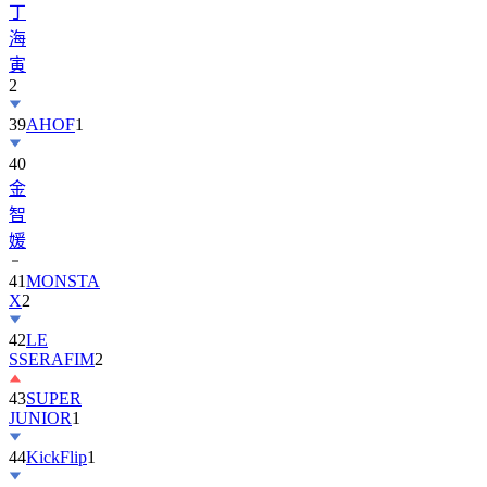
寅
2
39
AHOF
1
40
金
智
媛
41
MONSTA
X
2
42
LE
SSERAFIM
2
43
SUPER
JUNIOR
1
44
KickFlip
1
45
AND2BLE
1