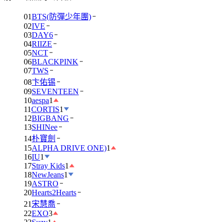
01
BTS(防彈少年團)
02
IVE
03
DAY6
04
RIIZE
05
NCT
06
BLACKPINK
07
TWS
08
卞佑锡
09
SEVENTEEN
10
aespa
1
11
CORTIS
1
12
BIGBANG
13
SHINee
14
朴寶劍
15
ALPHA DRIVE ONE)
1
16
IU
1
17
Stray Kids
1
18
NewJeans
1
19
ASTRO
20
Hearts2Hearts
21
宋慧喬
22
EXO
3