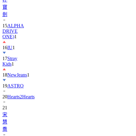
劍
15
ALPHA
DRIVE
ONE)
1
16
IU
1
17
Stray
Kids
1
18
NewJeans
1
19
ASTRO
20
Hearts2Hearts
21
宋
慧
喬
22
EXO
3