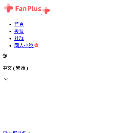
首頁
投票
社群
同人小說
中文 ( 繁體 )