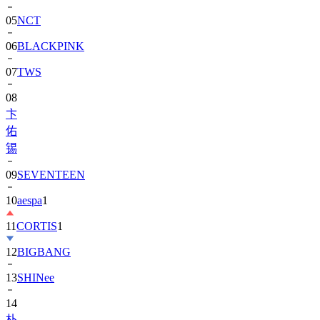
06
BLACKPINK
07
TWS
08
卞
佑
锡
09
SEVENTEEN
10
aespa
1
11
CORTIS
1
12
BIGBANG
13
SHINee
14
朴
寶