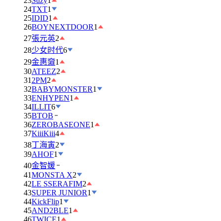
23
Suzy
1
24
TXT
1
25
IDID
1
26
BOYNEXTDOOR
1
27
張元英
2
28
少女时代
6
29
金惠奫
1
30
ATEEZ
2
31
2PM
2
32
BABYMONSTER
1
33
ENHYPEN
1
34
ILLIT
6
35
BTOB
36
ZEROBASEONE
1
37
KiiiKiii
4
38
丁海寅
2
39
AHOF
1
40
金智媛
41
MONSTA X
2
42
LE SSERAFIM
2
43
SUPER JUNIOR
1
44
KickFlip
1
45
AND2BLE
1
46
TWICE
1