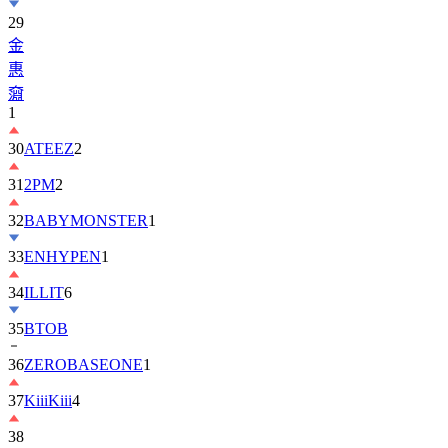
金
惠
奫
1
30
ATEEZ
2
31
2PM
2
32
BABYMONSTER
1
33
ENHYPEN
1
34
ILLIT
6
35
BTOB
36
ZEROBASEONE
1
37
KiiiKiii
4
38
丁
海