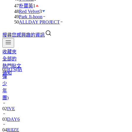
47
朴寶英
1
48
Red Velvet
3
49
Park Ji-hoon
50
ALLDAY PROJECT
搜尋您感興趣的資訊
收藏夾
全部的
01
BTS(防
熱門貼文
彈
通知
少
年
團)
02
IVE
03
DAY6
04
RIIZE
05
NCT