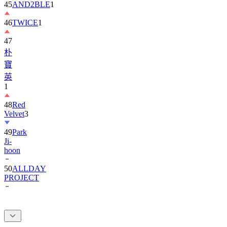
46
TWICE
1
47
朴
寶
英
1
48
Red
Velvet
3
49
Park
Ji-
hoon
50
ALLDAY
PROJECT