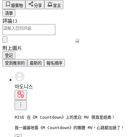
廢棄物
分享
宣言
清單
評論
13
附上圖片
登記
受到推崇的
最新的
報名順序
아도니스
RISE 在《M Countdown》上的黑白 MV 簡直是經典！

我一遍遍地看《M Countdown》的團體 MV，心跳都加速了！