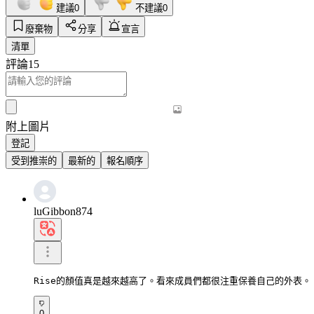
建議
0
不建議
0
廢棄物
分享
宣言
清單
評論
15
附上圖片
登記
受到推崇的
最新的
報名順序
luGibbon874
Rise的顏值真是越來越高了。看來成員們都很注重保養自己的外表。
0