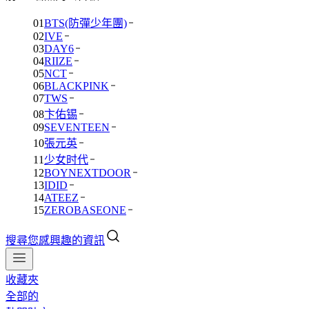
01
BTS(防彈少年團)
02
IVE
03
DAY6
04
RIIZE
05
NCT
06
BLACKPINK
07
TWS
08
卞佑锡
09
SEVENTEEN
10
張元英
11
少女时代
12
BOYNEXTDOOR
13
IDID
14
ATEEZ
15
ZEROBASEONE
搜尋您感興趣的資訊
收藏夾
全部的
01
BTS(防