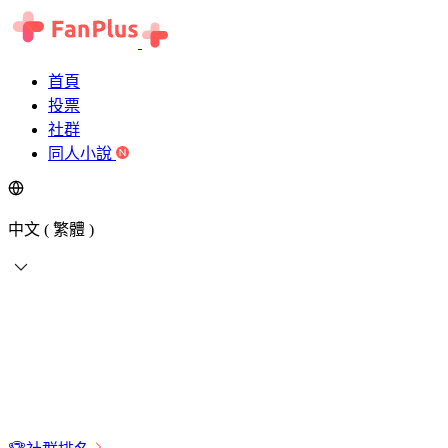
首頁
投票
社群
同人小說
中文 ( 繁體 )