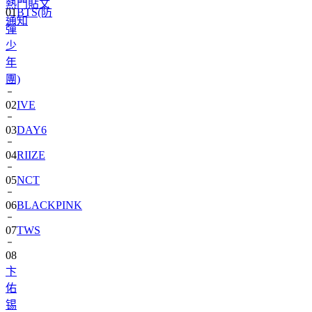
熱門貼文
彈
通知
少
年
團)
02
IVE
03
DAY6
04
RIIZE
05
NCT
06
BLACKPINK
07
TWS
08
卞
佑
锡
09
SEVENTEEN