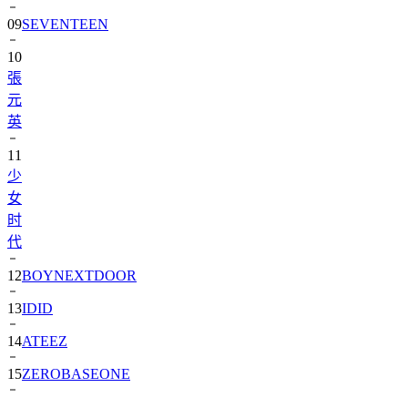
10
張
元
英
11
少
女
时
代
12
BOYNEXTDOOR
13
IDID
14
ATEEZ
15
ZEROBASEONE