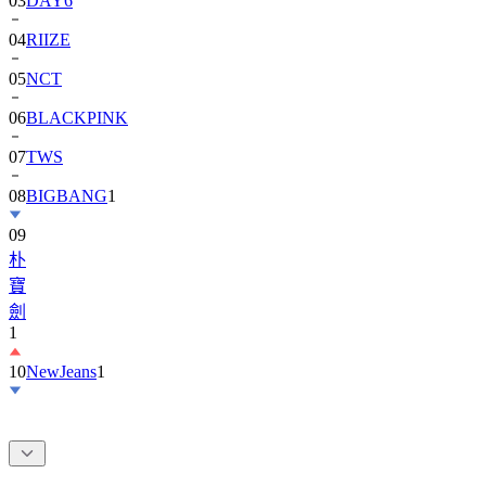
03
DAY6
04
RIIZE
05
NCT
06
BLACKPINK
07
TWS
08
BIGBANG
1
09
朴
寶
劍
1
10
NewJeans
1