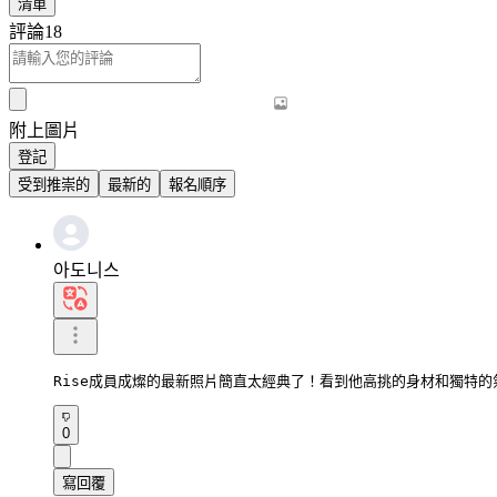
清單
評論
18
附上圖片
登記
受到推崇的
最新的
報名順序
아도니스
Rise成員成燦的最新照片簡直太經典了！看到他高挑的身材和獨特
0
寫回覆