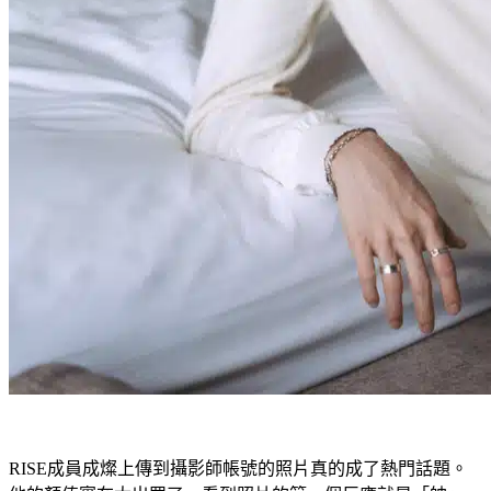
RISE成員成燦上傳到攝影師帳號的照片真的成了熱門話題。