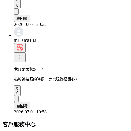
0
寫回覆
2026.07.01 20:22
inLlama133
我真是太驚訝了。

攝影師拍照的時候一定也玩得很開心。
0
寫回覆
2026.07.01 19:58
客戶服務中心