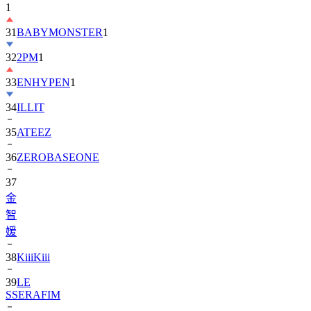
1
31
BABYMONSTER
1
32
2PM
1
33
ENHYPEN
1
34
ILLIT
35
ATEEZ
36
ZEROBASEONE
37
金
智
媛
38
KiiiKiii
39
LE
SSERAFIM