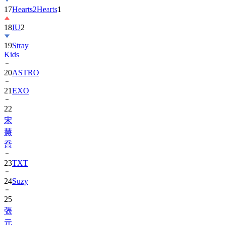
17
Hearts2Hearts
1
18
IU
2
19
Stray
Kids
20
ASTRO
21
EXO
22
宋
慧
喬
23
TXT
24
Suzy
25
張
元