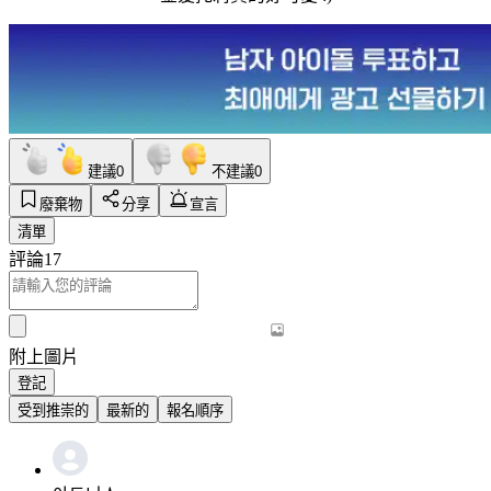
建議
0
不建議
0
廢棄物
分享
宣言
清單
評論
17
附上圖片
登記
受到推崇的
最新的
報名順序