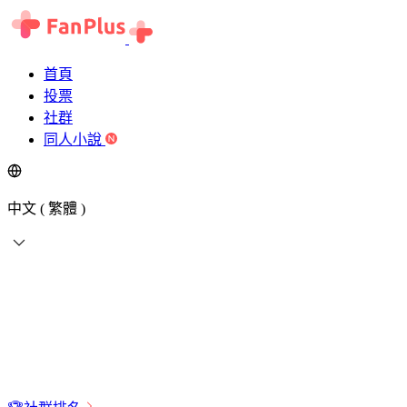
首頁
投票
社群
同人小說
中文 ( 繁體 )