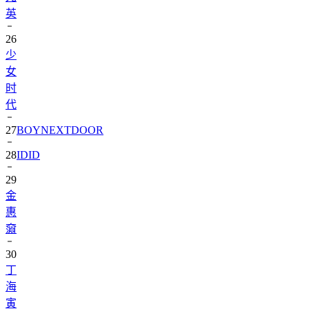
英
26
少
女
时
代
27
BOYNEXTDOOR
28
IDID
29
金
惠
奫
30
丁
海
寅