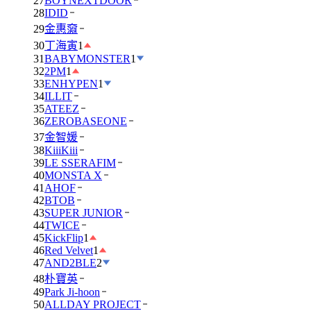
27
BOYNEXTDOOR
28
IDID
29
金惠奫
30
丁海寅
1
31
BABYMONSTER
1
32
2PM
1
33
ENHYPEN
1
34
ILLIT
35
ATEEZ
36
ZEROBASEONE
37
金智媛
38
KiiiKiii
39
LE SSERAFIM
40
MONSTA X
41
AHOF
42
BTOB
43
SUPER JUNIOR
44
TWICE
45
KickFlip
1
46
Red Velvet
1
47
AND2BLE
2
48
朴寶英
49
Park Ji-hoon
50
ALLDAY PROJECT