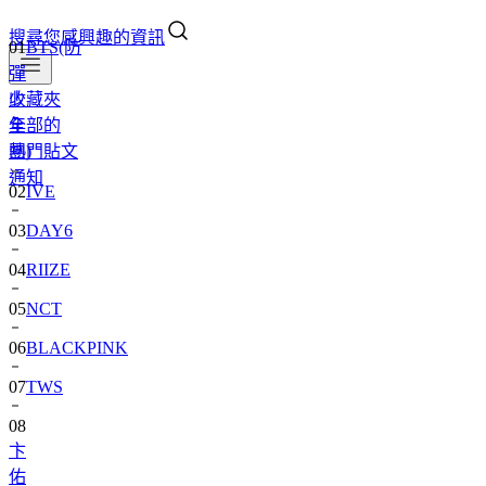
搜尋您感興趣的資訊
01
BTS(防
彈
收藏夾
少
全部的
年
熱門貼文
團)
通知
02
IVE
03
DAY6
04
RIIZE
05
NCT
06
BLACKPINK
07
TWS
08
卞
佑