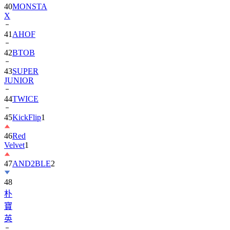
40
MONSTA
X
41
AHOF
42
BTOB
43
SUPER
JUNIOR
44
TWICE
45
KickFlip
1
46
Red
Velvet
1
47
AND2BLE
2
48
朴
寶
英