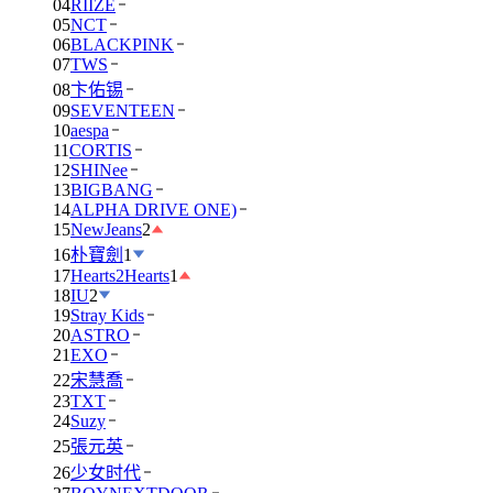
04
RIIZE
05
NCT
06
BLACKPINK
07
TWS
08
卞佑锡
09
SEVENTEEN
10
aespa
11
CORTIS
12
SHINee
13
BIGBANG
14
ALPHA DRIVE ONE)
15
NewJeans
2
16
朴寶劍
1
17
Hearts2Hearts
1
18
IU
2
19
Stray Kids
20
ASTRO
21
EXO
22
宋慧喬
23
TXT
24
Suzy
25
張元英
26
少女时代