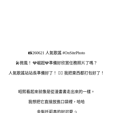
📸260621 人氣歌謠 #OnSitePhoto
🎤微風！ 🩶崛起🩶準備好欣賞任務照片了嗎？
人氣歌謠站站長準備好了！ 🤷‍♀️ 我把東西都打包好了！
昭熙看起來就像是從漫畫書走出來的一樣。
我想把它直接放進口袋裡，哈哈
金髮托莉真的好可愛 :)