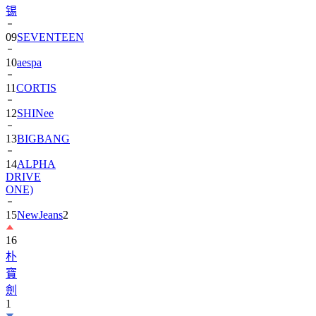
锡
09
SEVENTEEN
10
aespa
11
CORTIS
12
SHINee
13
BIGBANG
14
ALPHA
DRIVE
ONE)
15
NewJeans
2
16
朴
寶
劍
1