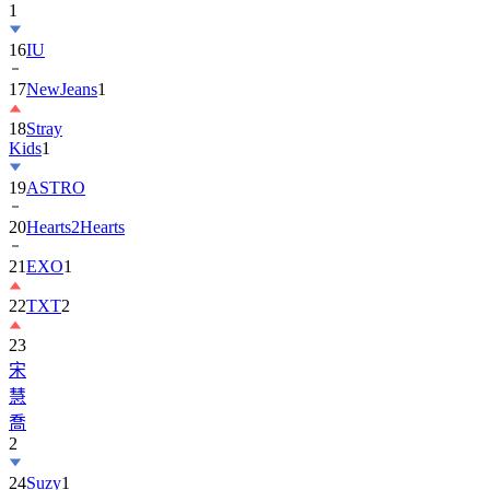
1
16
IU
17
NewJeans
1
18
Stray
Kids
1
19
ASTRO
20
Hearts2Hearts
21
EXO
1
22
TXT
2
23
宋
慧
喬
2
24
Suzy
1