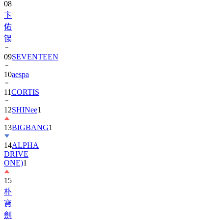
08
卞
佑
锡
09
SEVENTEEN
10
aespa
11
CORTIS
12
SHINee
1
13
BIGBANG
1
14
ALPHA
DRIVE
ONE)
1
15
朴
寶
劍