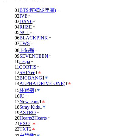
01
BTS(防彈少年團)
02
IVE
03
DAY6
04
RIIZE
05
NCT
06
BLACKPINK
07
TWS
08
卞佑锡
09
SEVENTEEN
10
aespa
11
CORTIS
12
SHINee
1
13
BIGBANG
1
14
ALPHA DRIVE ONE)
1
15
朴寶劍
1
16
IU
17
NewJeans
1
18
Stray Kids
1
19
ASTRO
20
Hearts2Hearts
21
EXO
1
22
TXT
2
23
宋慧喬
2