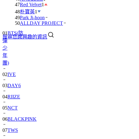
47
Red Velvet
1
48
朴寶英
1
49
Park Ji-hoon
50
ALLDAY PROJECT
01
BTS(防
搜尋您感興趣的資訊
彈
少
年
團)
02
IVE
03
DAY6
04
RIIZE
05
NCT
06
BLACKPINK
07
TWS