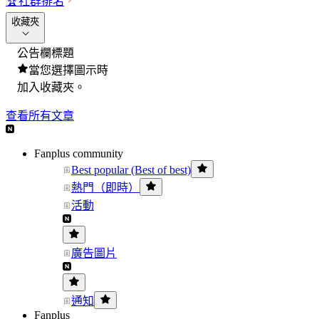
🏆
社群排名
收藏夾
公告欄標題
當您選擇圖示時
加入收藏夾。
查看所有文章
Fanplus community
Best popular (Best of best)
熱門（即時）
活動
廣告圖片
通知
Fanplus