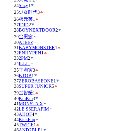
24
Suzy
1
25
少女时代
3
26
張元英
1
27
IDID
2
28
BOYNEXTDOOR
2
29
金惠奫
30
ATEEZ
31
BABYMONSTER
1
32
ENHYPEN
1
33
2PM
2
34
ILLIT
35
丁海寅
3
36
BTOB
1
37
ZEROBASEONE
1
38
SUPER JUNIOR
5
39
金智媛
1
40
KiiiKiii
3
41
MONSTA X
42
LE SSERAFIM
43
AHOF
4
44
KickFlip
45
TWICE
1
46
AND2BLE
1