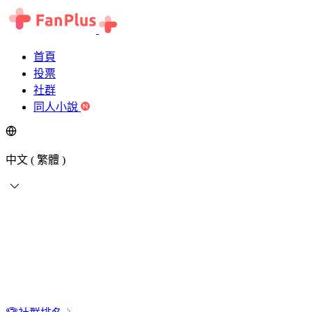
首頁
投票
社群
同人小說
中文 ( 繁體 )