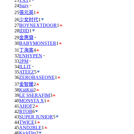
23
TXT
1
24
Suzy
25
張元英
1
26
少女时代
1
27
BOYNEXTDOOR
1
28
IDID
1
29
金惠奫
30
BABYMONSTER
1
31
丁海寅
4
32
ENHYPEN
33
2PM
34
ILLIT
35
ATEEZ
5
36
ZEROBASEONE
1
37
金智媛
2
38
KiiiKiii
2
39
LE SSERAFIM
3
40
MONSTA X
1
41
AHOF
2
42
BTOB
6
43
SUPER JUNIOR
5
44
TWICE
1
45
AND2BLE
1
46
KickFlip
2