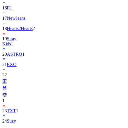
16
IU
17
NewJeans
18
Hearts2Hearts
2
19
Stray
Kids
1
20
ASTRO
1
21
EXO
22
宋
慧
喬
1
23
TXT
1
24
Suzy