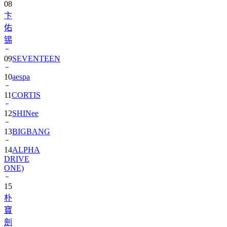
08
卞
佑
锡
09
SEVENTEEN
10
aespa
11
CORTIS
12
SHINee
13
BIGBANG
14
ALPHA
DRIVE
ONE)
15
朴
寶
劍