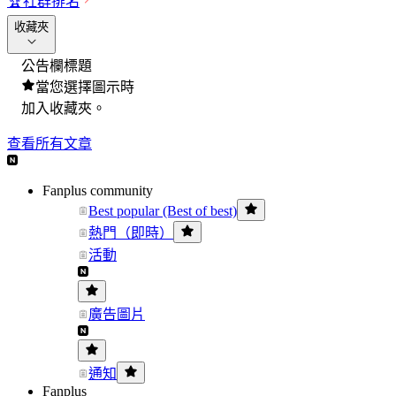
🏆
社群排名
收藏夾
公告欄標題
當您選擇圖示時
加入收藏夾。
查看所有文章
Fanplus community
Best popular (Best of best)
熱門（即時）
活動
廣告圖片
通知
Fanplus