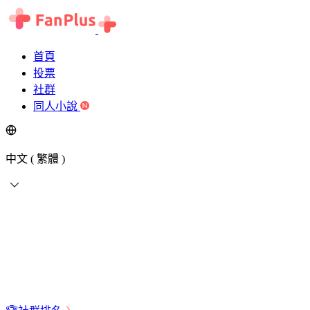
首頁
投票
社群
同人小說
中文 ( 繁體 )