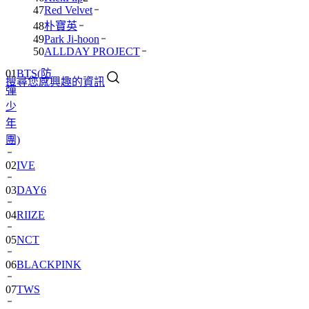
47
Red Velvet
48
朴寶英
49
Park Ji-hoon
50
ALLDAY PROJECT
01
BTS(防
搜尋您感興趣的資訊
彈
少
年
團)
02
IVE
03
DAY6
04
RIIZE
05
NCT
06
BLACKPINK
07
TWS