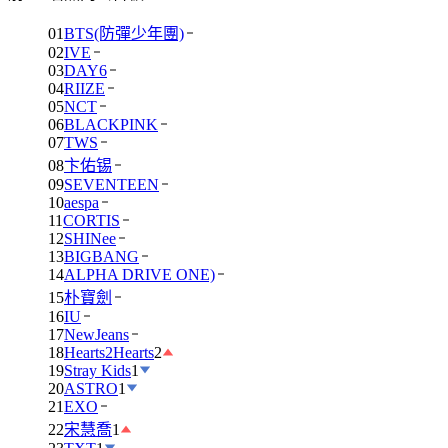
01
BTS(防彈少年團)
02
IVE
03
DAY6
04
RIIZE
05
NCT
06
BLACKPINK
07
TWS
08
卞佑锡
09
SEVENTEEN
10
aespa
11
CORTIS
12
SHINee
13
BIGBANG
14
ALPHA DRIVE ONE)
15
朴寶劍
16
IU
17
NewJeans
18
Hearts2Hearts
2
19
Stray Kids
1
20
ASTRO
1
21
EXO
22
宋慧喬
1