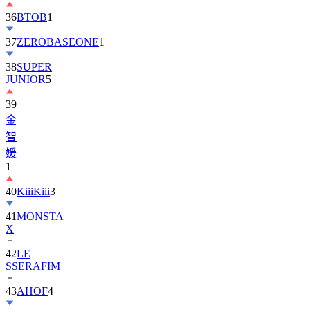
37
ZEROBASEONE
1
38
SUPER
JUNIOR
5
39
金
智
媛
1
40
KiiiKiii
3
41
MONSTA
X
42
LE
SSERAFIM
43
AHOF
4
44
KickFlip