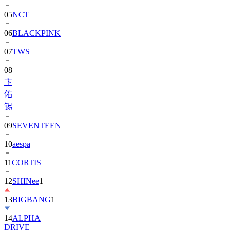
06
BLACKPINK
07
TWS
08
卞
佑
锡
09
SEVENTEEN
10
aespa
11
CORTIS
12
SHINee
1
13
BIGBANG
1
14
ALPHA
DRIVE
ONE)
1