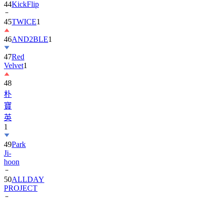
45
TWICE
1
46
AND2BLE
1
47
Red
Velvet
1
48
朴
寶
英
1
49
Park
Ji-
hoon
50
ALLDAY
PROJECT