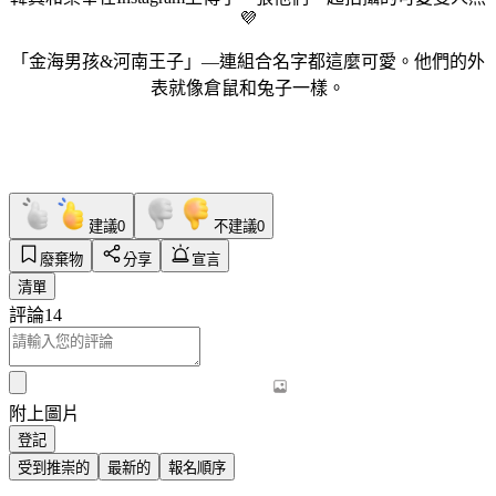
💜
「金海男孩&河南王子」—連組合名字都這麼可愛。他們的外
表就像倉鼠和兔子一樣。
建議
0
不建議
0
廢棄物
分享
宣言
清單
評論
14
附上圖片
登記
受到推崇的
最新的
報名順序