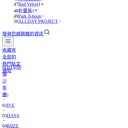
47
Red Velvet
1
48
朴寶英
1
49
Park Ji-hoon
50
ALLDAY PROJECT
搜尋您感興趣的資訊
收藏夾
全部的
01
BTS(防
熱門貼文
彈
通知
少
年
團)
02
IVE
03
DAY6
04
RIIZE
05
NCT