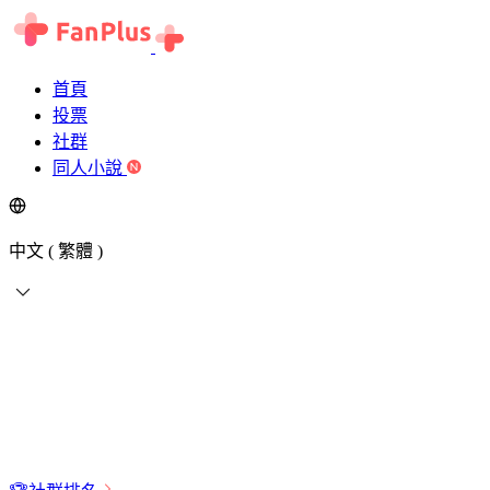
首頁
投票
社群
同人小說
中文 ( 繁體 )