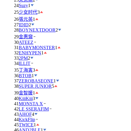
24
Suzy
1
25
少女时代
3
26
張元英
1
27
IDID
2
28
BOYNEXTDOOR
2
29
金惠奫
30
ATEEZ
31
BABYMONSTER
1
32
ENHYPEN
1
33
2PM
2
34
ILLIT
35
丁海寅
3
36
BTOB
1
37
ZEROBASEONE
1
38
SUPER JUNIOR
5
39
金智媛
1
40
KiiiKiii
3
41
MONSTA X
42
LE SSERAFIM
43
AHOF
4
44
KickFlip
45
TWICE
1
46
AND2BLE
1