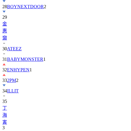
29
金
惠
奫
30
ATEEZ
31
BABYMONSTER
1
32
ENHYPEN
1
33
2PM
2
34
ILLIT
35
丁
海
寅
3
36
BTOB
1