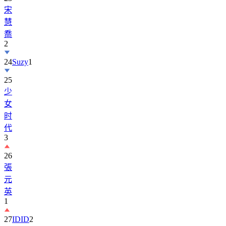
慧
喬
2
24
Suzy
1
25
少
女
时
代
3
26
張
元
英
1
27
IDID
2
28
BOYNEXTDOOR
2