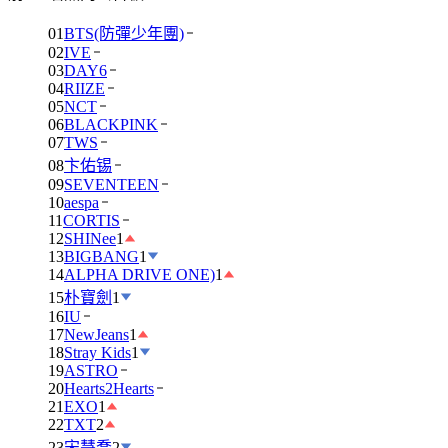
01
BTS(防彈少年團)
02
IVE
03
DAY6
04
RIIZE
05
NCT
06
BLACKPINK
07
TWS
08
卞佑锡
09
SEVENTEEN
10
aespa
11
CORTIS
12
SHINee
1
13
BIGBANG
1
14
ALPHA DRIVE ONE)
1
15
朴寶劍
1
16
IU
17
NewJeans
1
18
Stray Kids
1
19
ASTRO
20
Hearts2Hearts
21
EXO
1
22
TXT
2
23
宋慧喬
2