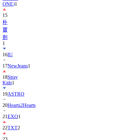
15
朴
寶
劍
1
16
IU
17
NewJeans
1
18
Stray
Kids
1
19
ASTRO
20
Hearts2Hearts
21
EXO
1
22
TXT
2
23
宋