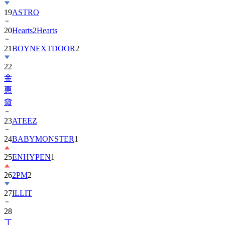
19
ASTRO
20
Hearts2Hearts
21
BOYNEXTDOOR
2
22
金
惠
奫
23
ATEEZ
24
BABYMONSTER
1
25
ENHYPEN
1
26
2PM
2
27
ILLIT
28
丁