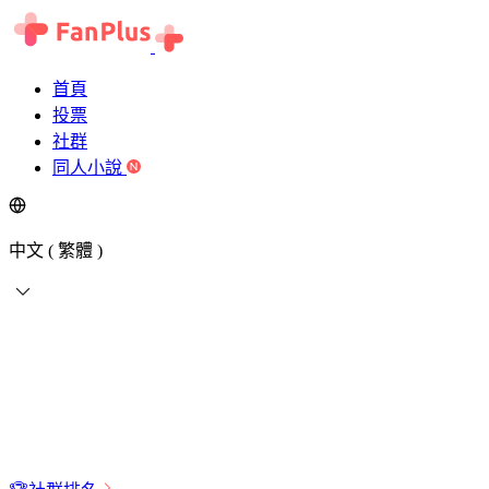
首頁
投票
社群
同人小說
中文 ( 繁體 )