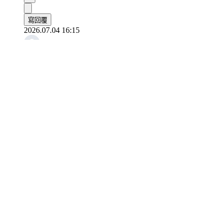
寫回覆
2026.07.04 16:15
멍룡이
日版專輯的曲目列表已經公佈了。

我非常期待這些新歌。
0
寫回覆
2026.07.02 19:26
대파쿵야