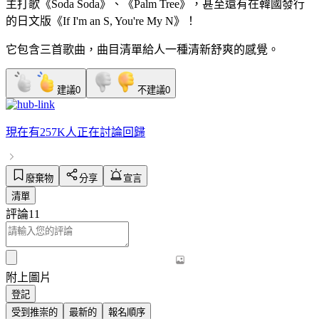
主打歌《Soda Soda》、《Palm Tree》，甚至還有在韓國發行
的日文版《If I'm an S, You're My N》！
它包含三首歌曲，曲目清單給人一種清新舒爽的感覺。
建議
0
不建議
0
現在有
257K人
正在討論
回歸
廢棄物
分享
宣言
清單
評論
11
附上圖片
登記
受到推崇的
最新的
報名順序