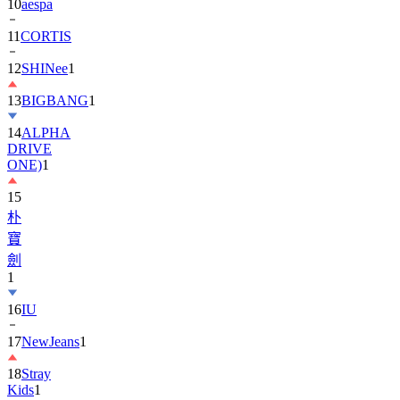
10
aespa
11
CORTIS
12
SHINee
1
13
BIGBANG
1
14
ALPHA
DRIVE
ONE)
1
15
朴
寶
劍
1
16
IU
17
NewJeans
1
18
Stray
Kids
1