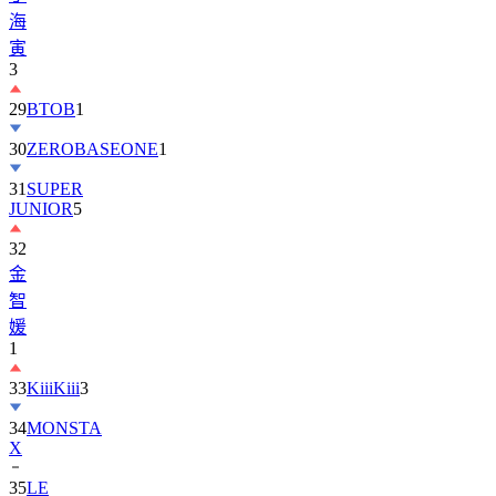
海
寅
3
29
BTOB
1
30
ZEROBASEONE
1
31
SUPER
JUNIOR
5
32
金
智
媛
1
33
KiiiKiii
3
34
MONSTA
X
35
LE