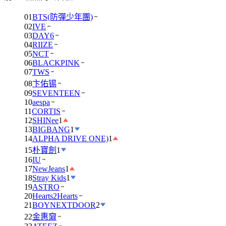
01
BTS(防彈少年團)
02
IVE
03
DAY6
04
RIIZE
05
NCT
06
BLACKPINK
07
TWS
08
卞佑锡
09
SEVENTEEN
10
aespa
11
CORTIS
12
SHINee
1
13
BIGBANG
1
14
ALPHA DRIVE ONE)
1
15
朴寶劍
1
16
IU
17
NewJeans
1
18
Stray Kids
1
19
ASTRO
20
Hearts2Hearts
21
BOYNEXTDOOR
2
22
金惠奫