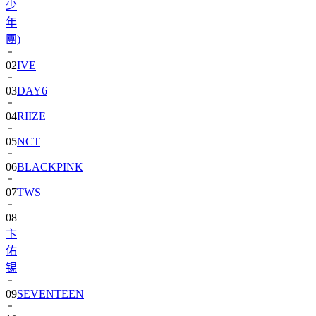
少
年
團)
02
IVE
03
DAY6
04
RIIZE
05
NCT
06
BLACKPINK
07
TWS
08
卞
佑
锡
09
SEVENTEEN