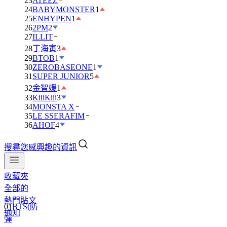
23
ATEEZ
24
BABYMONSTER
1
25
ENHYPEN
1
26
2PM
2
27
ILLIT
28
丁海寅
3
29
BTOB
1
30
ZEROBASEONE
1
31
SUPER JUNIOR
5
32
金智媛
1
33
KiiiKiii
3
34
MONSTA X
35
LE SSERAFIM
36
AHOF
4
搜尋您感興趣的資訊
收藏夾
全部的
熱門貼文
01
BTS(防
通知
彈