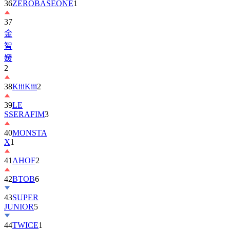
36
ZEROBASEONE
1
37
金
智
媛
2
38
KiiiKiii
2
39
LE
SSERAFIM
3
40
MONSTA
X
1
41
AHOF
2
42
BTOB
6
43
SUPER
JUNIOR
5
44
TWICE
1