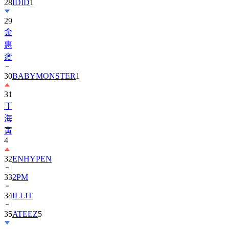
28
IDID
1
29
金
惠
奫
30
BABYMONSTER
1
31
丁
海
寅
4
32
ENHYPEN
33
2PM
34
ILLIT
35
ATEEZ
5