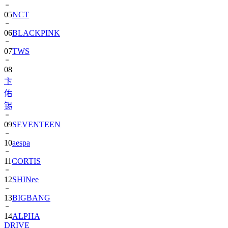
05
NCT
06
BLACKPINK
07
TWS
08
卞
佑
锡
09
SEVENTEEN
10
aespa
11
CORTIS
12
SHINee
13
BIGBANG
14
ALPHA
DRIVE