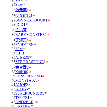
23
TXT
1
24
Suzy
25
張元英
1
26
少女时代
1
27
BOYNEXTDOOR
1
28
IDID
1
29
金惠奫
30
BABYMONSTER
1
31
丁海寅
4
32
ENHYPEN
33
2PM
34
ILLIT
35
ATEEZ
5
36
ZEROBASEONE
1
37
金智媛
2
38
KiiiKiii
2
39
LE SSERAFIM
3
40
MONSTA X
1
41
AHOF
2
42
BTOB
6
43
SUPER JUNIOR
5
44
TWICE
1
45
AND2BLE
1
46
KickFlip
2