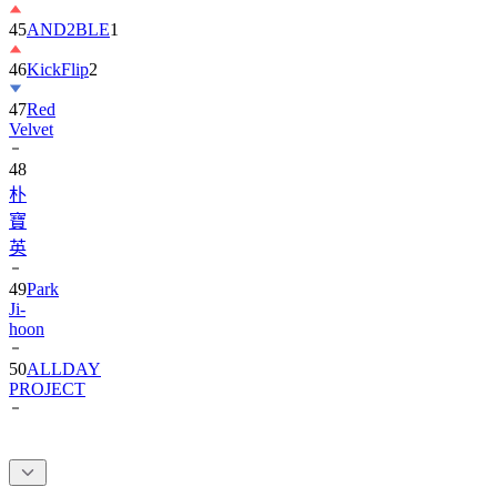
45
AND2BLE
1
46
KickFlip
2
47
Red
Velvet
48
朴
寶
英
49
Park
Ji-
hoon
50
ALLDAY
PROJECT