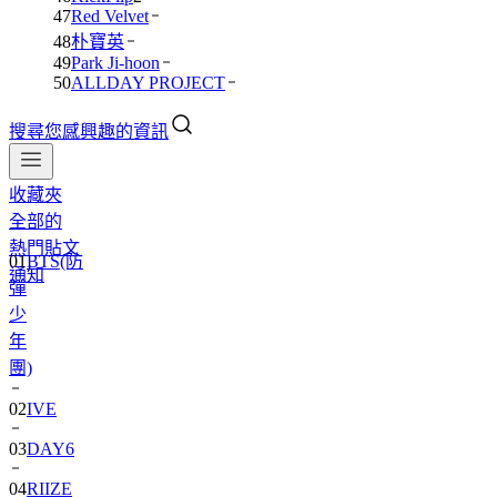
47
Red Velvet
48
朴寶英
49
Park Ji-hoon
50
ALLDAY PROJECT
搜尋您感興趣的資訊
收藏夾
全部的
熱門貼文
01
BTS(防
通知
彈
少
年
團)
02
IVE
03
DAY6
04
RIIZE