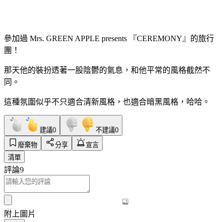
參加過 Mrs. GREEN APPLE presents 『CEREMONY』的旅行
團！
那天他的裝扮透著一股陰鬱的氣息，和他平常的風格截然不
同。
這種氛圍似乎不只適合清新風格，也適合暗黑風格，哈哈。
建議
0
不建議
0
廢棄物
分享
宣言
清單
評論
9
附上圖片