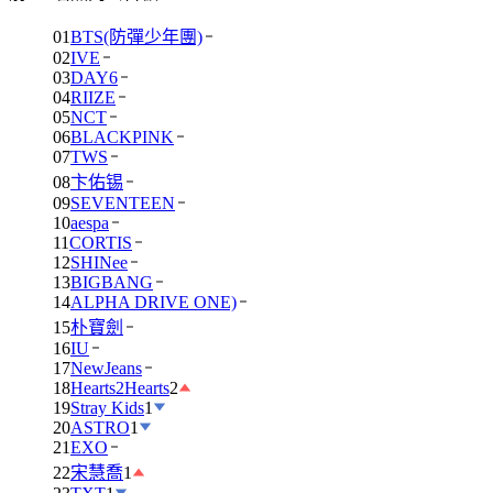
01
BTS(防彈少年團)
02
IVE
03
DAY6
04
RIIZE
05
NCT
06
BLACKPINK
07
TWS
08
卞佑锡
09
SEVENTEEN
10
aespa
11
CORTIS
12
SHINee
13
BIGBANG
14
ALPHA DRIVE ONE)
15
朴寶劍
16
IU
17
NewJeans
18
Hearts2Hearts
2
19
Stray Kids
1
20
ASTRO
1
21
EXO
22
宋慧喬
1