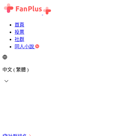
首頁
投票
社群
同人小說
中文 ( 繁體 )