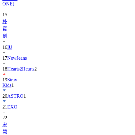
ONE)
15
朴
寶
劍
16
IU
17
NewJeans
18
Hearts2Hearts
2
19
Stray
Kids
1
20
ASTRO
1
21
EXO
22
宋
慧