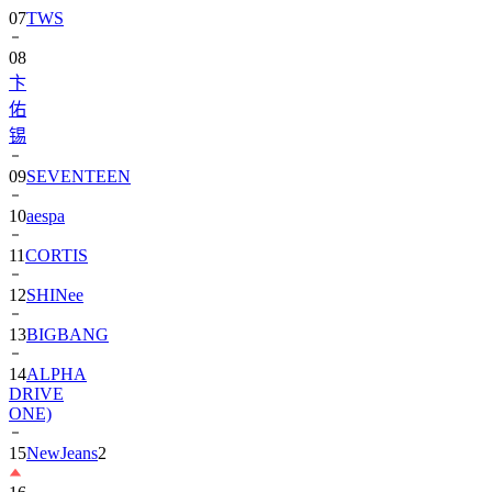
08
卞
佑
锡
09
SEVENTEEN
10
aespa
11
CORTIS
12
SHINee
13
BIGBANG
14
ALPHA
DRIVE
ONE)
15
NewJeans
2
16
朴