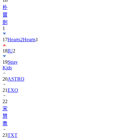
寶
劍
1
17
Hearts2Hearts
1
18
IU
2
19
Stray
Kids
20
ASTRO
21
EXO
22
宋
慧
喬
23
TXT
24
Suzy