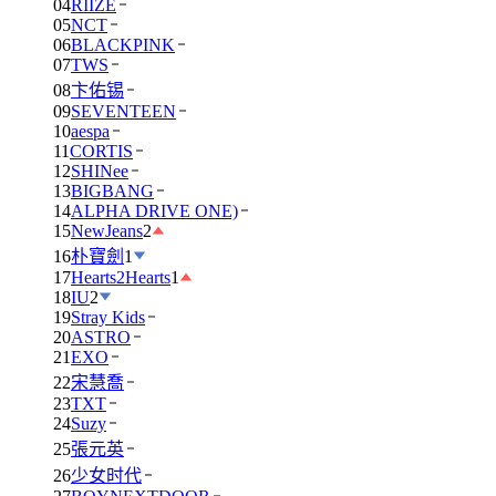
04
RIIZE
05
NCT
06
BLACKPINK
07
TWS
08
卞佑锡
09
SEVENTEEN
10
aespa
11
CORTIS
12
SHINee
13
BIGBANG
14
ALPHA DRIVE ONE)
15
NewJeans
2
16
朴寶劍
1
17
Hearts2Hearts
1
18
IU
2
19
Stray Kids
20
ASTRO
21
EXO
22
宋慧喬
23
TXT
24
Suzy
25
張元英
26
少女时代