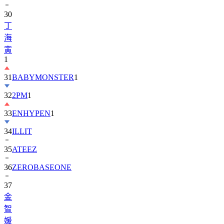
丁
海
寅
1
31
BABYMONSTER
1
32
2PM
1
33
ENHYPEN
1
34
ILLIT
35
ATEEZ
36
ZEROBASEONE
37
金
智
媛
38
KiiiKiii