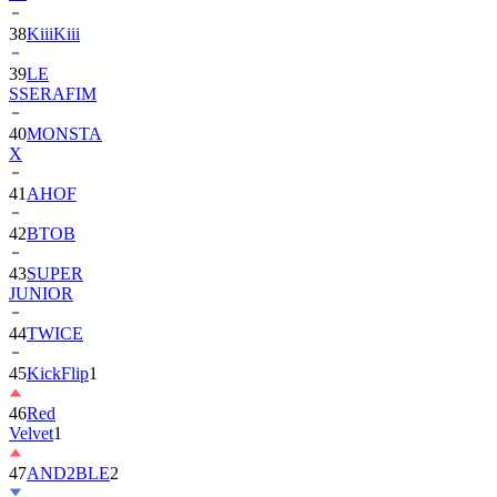
39
LE
SSERAFIM
40
MONSTA
X
41
AHOF
42
BTOB
43
SUPER
JUNIOR
44
TWICE
45
KickFlip
1
46
Red
Velvet
1
47
AND2BLE
2
48