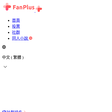
首頁
投票
社群
同人小說
中文 ( 繁體 )