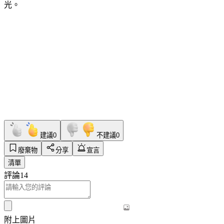
光。
建議
0
不建議
0
廢棄物
分享
宣言
清單
評論
14
附上圖片