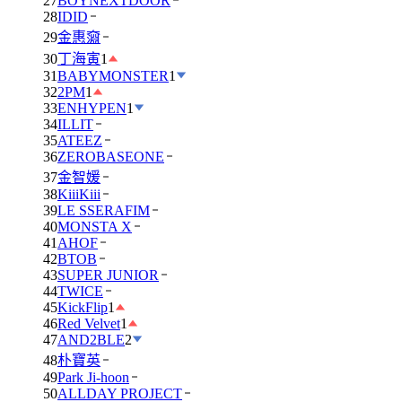
27
BOYNEXTDOOR
28
IDID
29
金惠奫
30
丁海寅
1
31
BABYMONSTER
1
32
2PM
1
33
ENHYPEN
1
34
ILLIT
35
ATEEZ
36
ZEROBASEONE
37
金智媛
38
KiiiKiii
39
LE SSERAFIM
40
MONSTA X
41
AHOF
42
BTOB
43
SUPER JUNIOR
44
TWICE
45
KickFlip
1
46
Red Velvet
1
47
AND2BLE
2
48
朴寶英
49
Park Ji-hoon
50
ALLDAY PROJECT