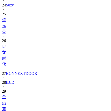
25
張
元
英
26
少
女
时
代
27
BOYNEXTDOOR
28
IDID
29
金
惠
奫
30