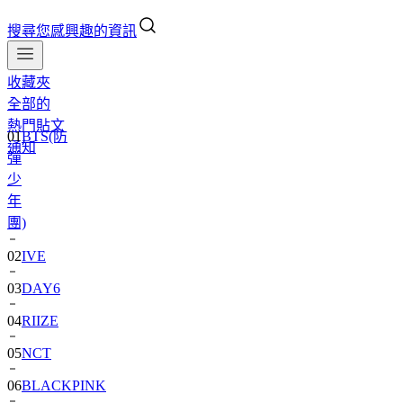
搜尋您感興趣的資訊
收藏夾
全部的
01
BTS(防
熱門貼文
彈
通知
少
年
團)
02
IVE
03
DAY6
04
RIIZE
05
NCT
06
BLACKPINK
07
TWS