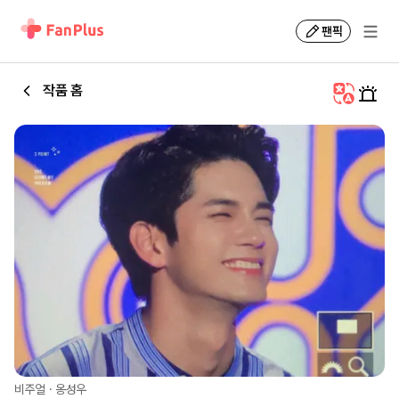
팬픽
작품 홈
비주얼
·
옹성우