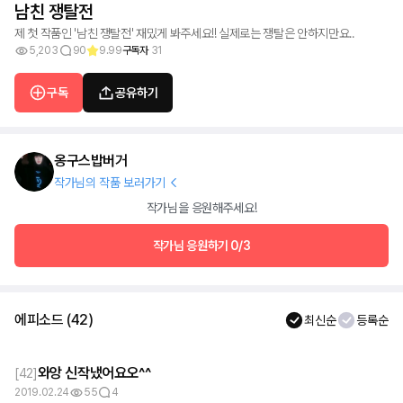
남친 쟁탈전
제 첫 작품인 '남친 쟁탈전' 재밌게 봐주세요!! 실제로는 쟁탈은 안하지만요..
5,203
90
9.99
구독자
31
구독
공유하기
옹구스밥버거
작가님의 작품 보러가기
작가님을 응원해주세요!
작가님 응원하기
0/3
에피소드
(
42
)
최신순
등록순
와앙 신작냈어요오^^
[
42
]
2019.02.24
55
4