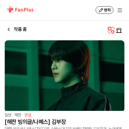
팬픽
작품 홈
일반
·
해찬
·
완결
[해찬 빙의글/나페스] 김부장
[해찬 빙의글/나페스] 차갑기로 소문난 대기업 브랜드전략팀 김부장과, 누구에게