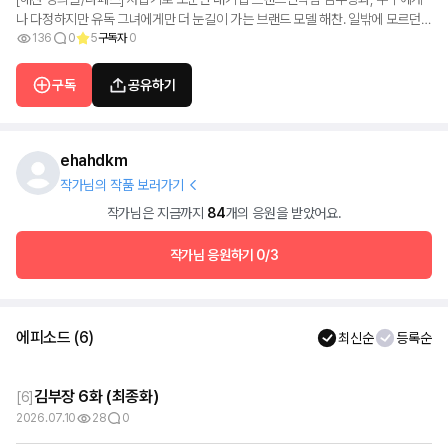
나 다정하지만 유독 그녀에게만 더 눈길이 가는 브랜드 모델 해찬. 일밖에 모르던
그녀의 일상에 해찬이 스며들기 시작하면서, 가장 안 맞을 것 같던 두 사람의 관계
136
0
5
구독자
0
가 조금씩 변해간다.
구독
공유하기
ehahdkm
작가님의 작품 보러가기
작가님은 지금까지
84
개의 응원을 받았어요.
작가님 응원하기
0/3
에피소드
(
6
)
최신순
등록순
김부장 6화 (최종화)
[
6
]
2026.07.10
28
0