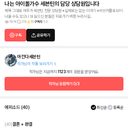
나는 아이돌가수 세븐틴의 담당 상담원입니다
제목 그대로 여주가 세븐틴 전문 상담원 ※실제로는 없는 이야기 ※서브커플로 bl이
나올 수도 있으니 bl 싫으신 분들은 뒤로가기 버튼 누르시길..
18.1K
219
10
구독자
53
구독
공유하기
아낀다세븐틴
작가님의 작품 보러가기
작가님은 지금까지
1123
개의 응원을 받았어요.
작가님 응원하기
0/3
에피소드
(
40
)
최신순
등록순
결혼 + 완결
[
40
]