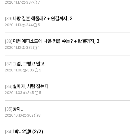
2020.11.17
337
7
나랑 결혼 해줄래? + 완결까지, 2
[
39
]
2020.11.13
344
5
이번 에피소드에 나온 커플 수는? + 완결까지, 3
[
38
]
2020.11.10
332
4
그럼, 그렇고 말고
[
37
]
2020.11.06
336
5
설마가, 사람 잡는다
[
36
]
2020.11.03
345
5
공지..
[
35
]
2020.10.16
302
8
1박.. 2일!! (2/2)
[
34
]